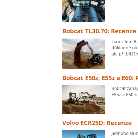
Bobcat TL30.70: Recenze
Loni v létě 
důkladně ote
ale při bližš
Bobcat E50z, E55z a E60:
Bobcat zaháj
E55z a E60 k
Volvo ECR25D: Recenze
Jednoho slun