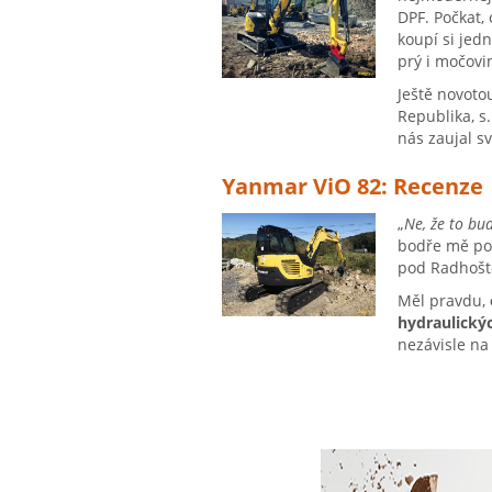
DPF. Počkat,
koupí si jed
prý i močovin
Ještě novoto
Republika, s
nás zaujal s
Yanmar ViO 82: Recenze
„
Ne, že to bu
bodře mě pob
pod Radhošt
Měl pravdu,
hydraulický
nezávisle na