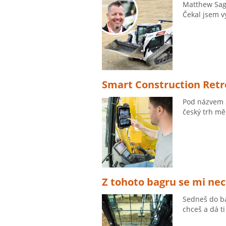
Matthew Saga
Čekal jsem vy
Smart Construction Retro
Pod názvem S
český trh mě
Z tohoto bagru se mi nech
Sedneš do bag
chceš a dá t