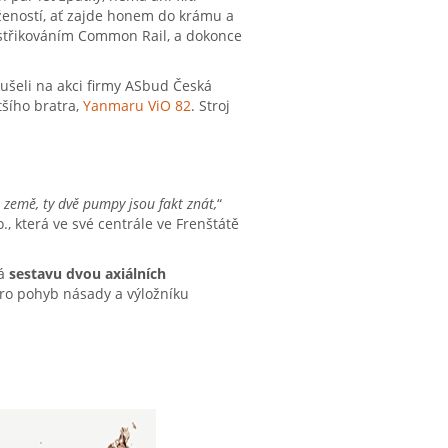
ožeností, ať zajde honem do krámu a
 vstřikováním Common Rail, a dokonce
ušeli na akci firmy ASbud Česká
šího bratra,
Yanmaru ViO 82
. Stroj
 země, ty dvě pumpy jsou fakt znát,
“
, která ve své centrále ve Frenštátě
vá
sestavu dvou axiálních
pro pohyb násady a výložníku