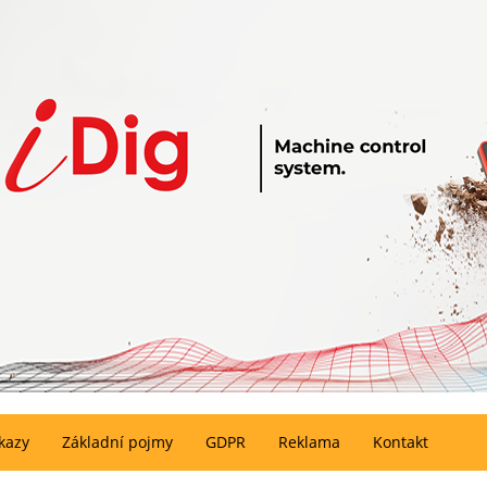
kazy
Základní pojmy
GDPR
Reklama
Kontakt