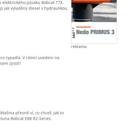
u elektrického pásáku Bobcat T7X.
íp jak vyladěný diesel s hydraulikou.
reklama
pro rypadla. V rámci uvedení na
em zjistil?
 Mašina přesně ví, co chceš, jak to
mituna Bobcat E88 R2-Series.