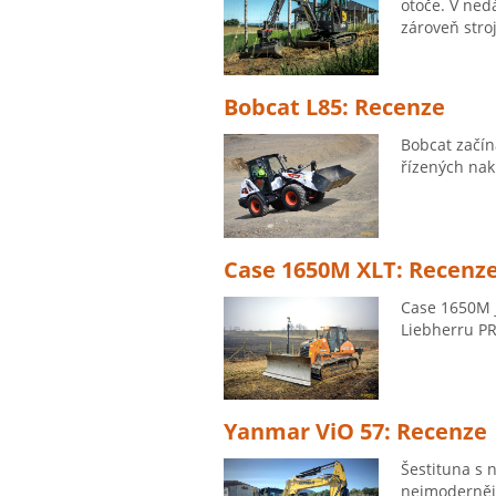
otoče. V nedá
zároveň stro
Bobcat L85: Recenze
Bobcat začín
řízených nak
Case 1650M XLT: Recenz
Case 1650M j
Liebherru PR
Yanmar ViO 57: Recenze
Šestituna s
nejmodernější