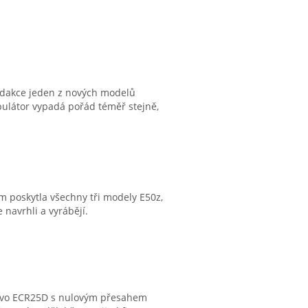
redakce jeden z nových modelů
pulátor vypadá pořád téměř stejně,
m poskytla všechny tři modely E50z,
 navrhli a vyrábějí.
Volvo ECR25D s nulovým přesahem