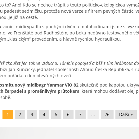
 co to? Ano! Kdo se nechce trápit s touto politicko-ekologickou vym
nu padesát sedmičku, protože nová verze s filtrem pevných částic,
ou, je již na cestě.
u vonící midirypadlo s pouhými dvěma motohodinami jsme si vyzko
.r.o. ve Frenštátě pod Radhoštěm, po boku nedávno testovaného vět
vým „klasickým“ provedením, a hlavně rychlou hydraulikou.
deš zkoušet jen tak ve vzduchu. Támhle popojeď a běž s tím hrábnout do
ízí Jan Kunčický, jednatel společnosti ASbud Česká Republika, s.r.o.
ěm pořádala den otevřených dveří.
osmitunový midibagr Yanmar ViO 82
skutečně pod kapotou ukrý
ch čerpadel s proměnlivým průtokem
, která mohou dodávat olej 
 sobě.
1
2
3
4
5
6
7
...
26
Další »