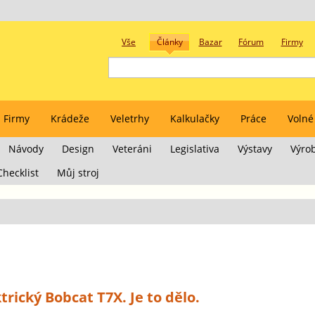
Vše
Články
Bazar
Fórum
Firmy
Firmy
Krádeže
Veletrhy
Kalkulačky
Práce
Volné
Návody
Design
Veteráni
Legislativa
Výstavy
Výro
Checklist
Můj stroj
rický Bobcat T7X. Je to dělo.