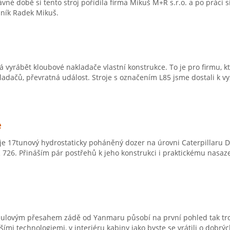
vné době si tento stroj pořídila firma Mikuš M+R s.r.o. a po práci s
jník Radek Mikuš.
á vyrábět kloubové nakladače vlastní konstrukce. To je pro firmu, 
ladačů, převratná událost. Stroje s označením L85 jsme dostali k vy
e
e 17tunový hydrostaticky poháněný dozer na úrovni Caterpillaru
 726. Přináším pár postřehů k jeho konstrukci i praktickému nasazen
 nulovým přesahem zádě od Yanmaru působí na první pohled tak tr
mi technologiemi, v interiéru kabiny jako byste se vrátili o dobrých