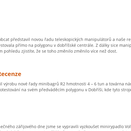
Bobcat představil novou řadu teleskopických manipulátorů a naše 
stovala přímo na polygonu v dobříšské centrále. Z dálky sice mani
ím pohledu zjistíte, že se toho změnilo změnilo více než dost.
 Recenze
il výrobu nové řady minibagrů R2 hmotnosti 4 – 6 tun a továrna ná
 otestování na svém předváděcím polygonu v Dobříši, kde tyto stroje
ečného zářijového dne jsme se vypravili vyzkoušet minirypadlo 