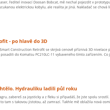
ser, ředitel inovací Doosan Bobcat, mě nechal pojezdit v prototyp
cukanou elektrickou kobylu, ale realita je jiná. Nakladač se chová l
fit - po hlavě do 3D
mart Construction Retrofit se skrývá cenově příznivá 3D nivelace 
 posadili do Komatsu PC210LC-11 vybaveného tímto zařízením. Co js
tělo. Hydrauliku ladili půl roku
ru, zabereš za joysticky a z fleku si připadáš, že jste spolu srostlí.
i to tam s takovou jistotou, až zamrazí. Takhle mě oblažila nová os