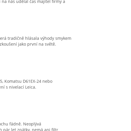
i na nás udělal čas majitel firmy a
která tradičně hlásala výhody smykem
zkoušení jako první na světě.
 D5, Komatsu D61EX-24 nebo
í s nivelací Leica.
ochu fádně. Neoplývá
 pár let zpátky, nemá ani filtr