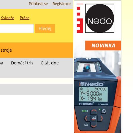
Přihlásit se
Registrace
Krádeže
Práce
 stroje
ba
Domácí trh
Citát dne