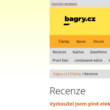
Novinky emailem
Články
Bazar
Fórum
Recenze
Naživo
Zaostřeno
První foto
Limitované edice
bagry.cz
/
Články
/
Recenze
Recenze
Vyzkoušel jsem plně elekt