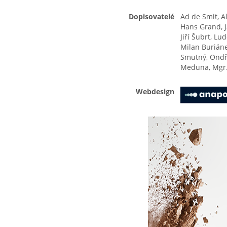
Dopisovatelé
Ad de Smit, Al
Hans Grand, Ja
Jiří Šubrt, Lu
Milan Buriáne
Smutný, Ondřej
Meduna, Mgr. 
Webdesign