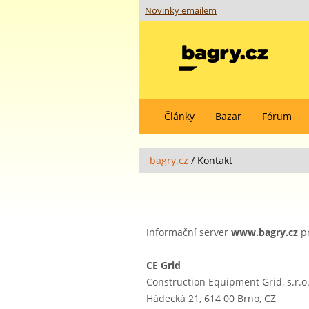
Novinky emailem
Články
Bazar
Fórum
bagry.cz
/
Kontakt
Informační server
www.bagry.cz
pr
CE Grid
Construction Equipment Grid, s.r.o
Hádecká 21, 614 00 Brno, CZ