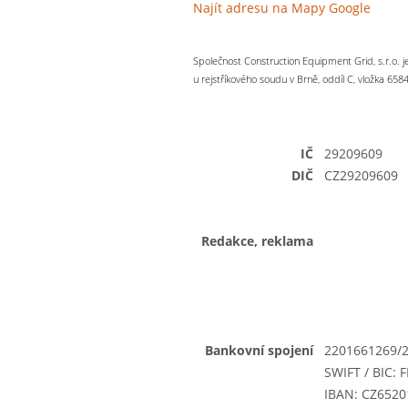
Najít adresu na Mapy Google
Společnost Construction Equipment Grid, s.r.o. 
u rejstříkového soudu v Brně, oddíl C, vložka 658
IČ
29209609
DIČ
CZ29209609
Redakce, reklama
Bankovní spojení
2201661269/
SWIFT / BIC:
IBAN: CZ652