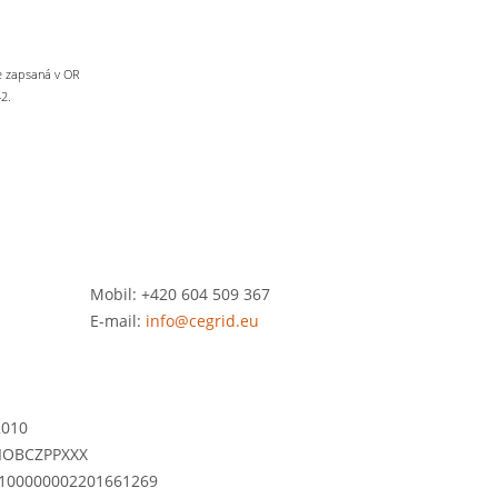
je zapsaná v OR
42.
Mobil: +420 604 509 367
E-mail:
info@cegrid.eu
2010
 FIOBCZPPXXX
0100000002201661269