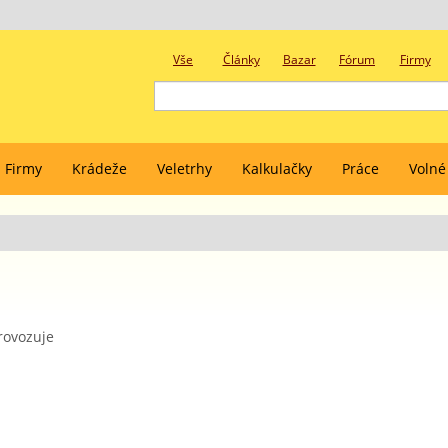
Vše
Články
Bazar
Fórum
Firmy
Firmy
Krádeže
Veletrhy
Kalkulačky
Práce
Volné
ovozuje
.