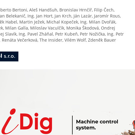
berto Bertoni, Aleš Handšuh, Bronislav Hrnčíř, Filip Čech,
n Belekanič, Ing. Jan Hort, Jan Krch, Ján Lazár, Jaromír Rous,
děk Habel, Martin Ježek, Michal Kopeček, Ing. Milan Dvořák,
k, Milan Galla, Miloslav Vaculčík, Monika Škodová, Ondrej
 Slavík, Ing. Pavel Zháňal, Petr Kubeň, Petr Nožička, Ing. Petr
Renáta Večerková, The Insider, Vilém Wolf, Zdeněk Bauer