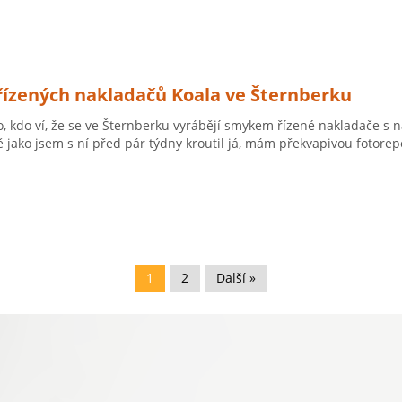
ízených nakladačů Koala ve Šternberku
o, kdo ví, že se ve Šternberku vyrábějí smykem řízené nakladače s n
ě jako jsem s ní před pár týdny kroutil já, mám překvapivou fotorep
1
2
Další »