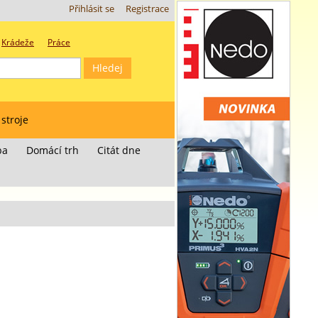
Přihlásit se
Registrace
Krádeže
Práce
 stroje
ba
Domácí trh
Citát dne