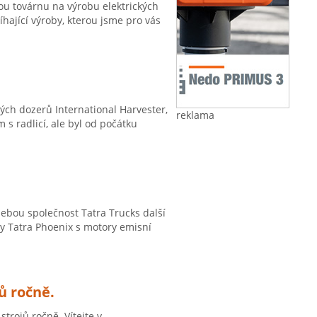
vou továrnu na výrobu elektrických
íhající výroby, kterou jsme pro vás
ých dozerů International Harvester,
reklama
s radlicí, ale byl od počátku
sebou společnost Tatra Trucks další
y Tatra Phoenix s motory emisní
ů ročně.
trojů ročně. Vítejte v