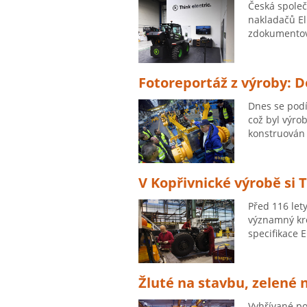
Česká společ
nakladačů Eli
zdokumentov
Fotoreportáž z výroby: D
Dnes se podí
což byl výro
konstruován 
V Kopřivnické výrobě si 
Před 116 let
významný kro
specifikace E
Žluté na stavbu, zelené n
Vyhřívané po