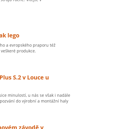
ak lego
ého a evropského praporu též
% veškeré produkce.
lus S.2 v Louce u
e minulostí, u nás se však i nadále
 pozvání do výrobní a montážní haly
 novém závodě v