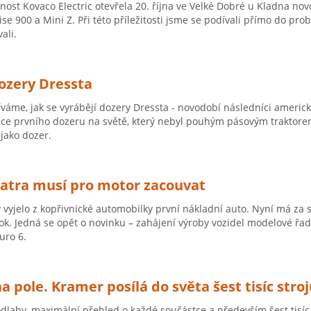
nost Kovaco Electric otevřela 20. října ve Velké Dobré u Kladna no
se 900 a Mini Z. Při této příležitosti jsme se podívali přímo do prob
ali.
ozery Dressta
váme, jak se vyrábějí dozery Dressta - novodobí následníci americk
bce prvního dozeru na světě, který nebyl pouhým pásovým traktorem 
jako dozer.
Tatra musí pro motor zacouvat
y vyjelo z kopřivnické automobilky první nákladní auto. Nyní má za 
k. Jedná se opět o novinku – zahájení výroby vozidel modelové řad
uro 6.
a pole. Kramer posílá do světa šest tisíc stroj
dlahy, maximální přehled o každé součástce a především šest tisíc s