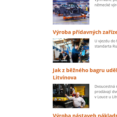
německé výr
Výroba přídavných zaříze
U vjezdu do 
standarta Ru
Jak z běžného bagru udě
Litvínova
Dvoucestná r
prodávají dv
v Louce u Lit
Výroba nástaveb nákladn