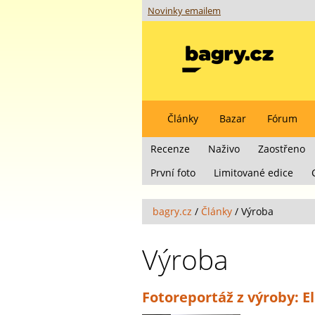
Novinky emailem
Články
Bazar
Fórum
Recenze
Naživo
Zaostřeno
První foto
Limitované edice
bagry.cz
/
Články
/
Výroba
Výroba
Fotoreportáž z výroby: E