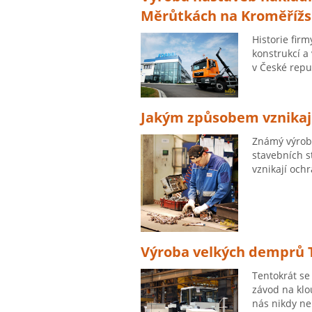
Měrůtkách na Kroměříž
Historie fir
konstrukcí a
v České repub
Jakým způsobem vznikaj
Známý výrobc
stavebních s
vznikají och
Výroba velkých demprů 
Tentokrát se
závod na klo
nás nikdy ne