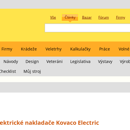
Vše
Články
Bazar
Fórum
Firmy
Firmy
Krádeže
Veletrhy
Kalkulačky
Práce
Volné
Návody
Design
Veteráni
Legislativa
Výstavy
Výro
Checklist
Můj stroj
lektrické nakladače Kovaco Electric