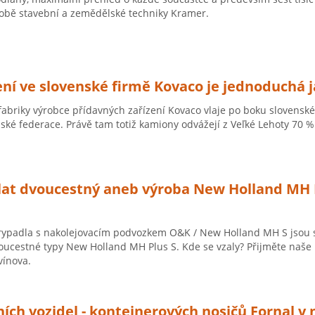
obě stavební a zemědělské techniky Kramer.
ní ve slovenské firmě Kovaco je jednoduchá j
fabriky výrobce přídavných zařízení Kovaco vlaje po boku slovensk
ské federace. Právě tam totiž kamiony odvážejí z Veľké Lehoty 70 
lat dvoucestný aneb výroba New Holland MH P
ypadla s nakolejovacím podvozkem O&K / New Holland MH S jsou sic
oucestné typy New Holland MH Plus S. Kde se vzaly? Přijměte naše
vínova.
ích vozidel - kontejnerových nosičů Fornal v