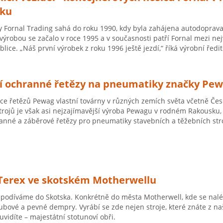
sku
my Fornal Trading sahá do roku 1990, kdy byla zahájena autodoprava 
 výrobou se začalo v roce 1995 a v současnosti patří Fornal mezi ne
lice. „Náš první výrobek z roku 1996 ještě jezdí,“ říká výrobní ředit
í ochranné řetězy na pneumatiky značky Pe
e řetězů Pewag vlastní továrny v různých zemích světa včetně Česk
trojů je však asi nejzajímavější výroba Pewagu v rodném Rakousku,
ranné a záběrové řetězy pro pneumatiky stavebních a těžebních str
Terex ve skotském Motherwellu
 podíváme do Skotska. Konkrétně do města Motherwell, kde se naléz
ubové a pevné dempry. Vyrábí se zde nejen stroje, které znáte z naši
uvidíte – majestátní stotunoví obři.