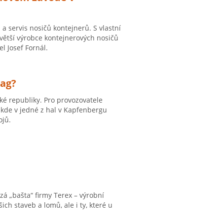
a servis nosičů kontejnerů. S vlastní
jvětší výrobce kontejnerových nosičů
el Josef Fornál.
wag?
é republiky. Pro provozovatele
 kde v jedné z hal v Kapfenbergu
ojů.
á „bašta“ firmy Terex – výrobní
ch staveb a lomů, ale i ty, které u