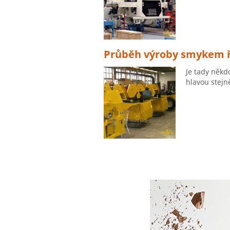
Průběh výroby smykem ř
Je tady někd
hlavou stejn