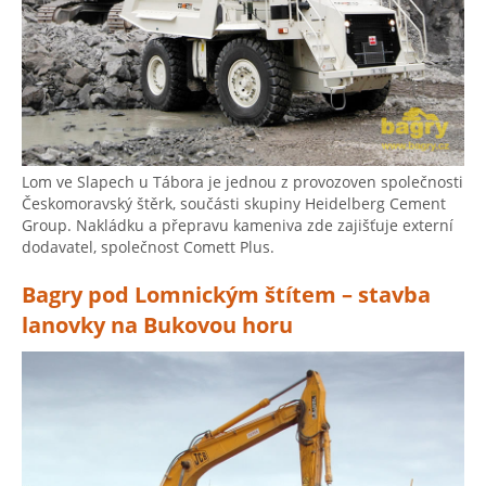
Lom ve Slapech u Tábora je jednou z provozoven společnosti
Českomoravský štěrk, součásti skupiny Heidelberg Cement
Group. Nakládku a přepravu kameniva zde zajišťuje externí
dodavatel, společnost Comett Plus.
Bagry pod Lomnickým štítem – stavba
lanovky na Bukovou horu