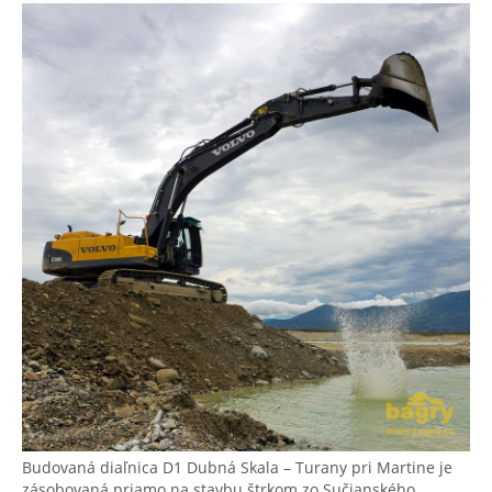
Budovaná diaľnica D1 Dubná Skala – Turany pri Martine je
zásobovaná priamo na stavbu štrkom zo Sučianského