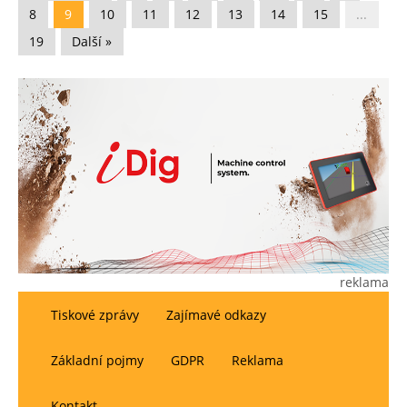
8
9
10
11
12
13
14
15
...
19
Další »
reklama
Tiskové zprávy
Zajímavé odkazy
Základní pojmy
GDPR
Reklama
Kontakt