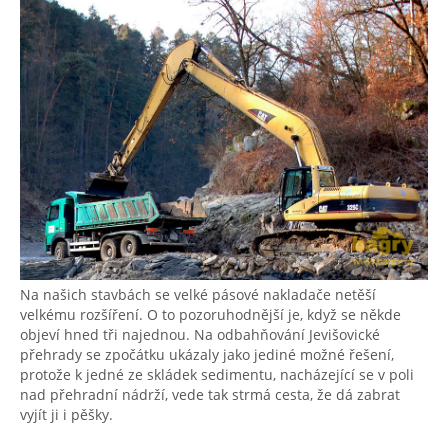
Na našich stavbách se velké pásové nakladače netěší
velkému rozšíření. O to pozoruhodnější je, když se někde
objeví hned tři najednou. Na odbahňování Jevišovické
přehrady se zpočátku ukázaly jako jediné možné řešení,
protože k jedné ze skládek sedimentu, nacházející se v poli
nad přehradní nádrží, vede tak strmá cesta, že dá zabrat
vyjít ji i pěšky.