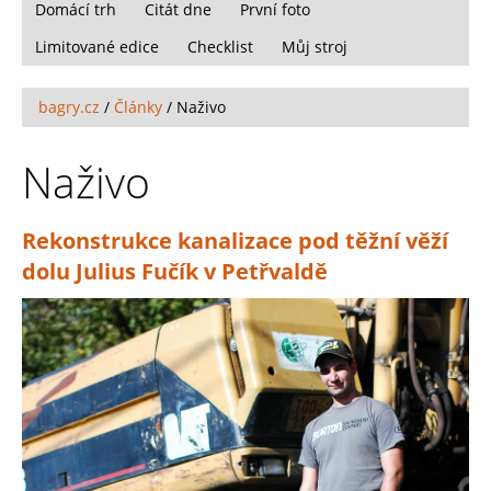
Domácí trh
Citát dne
První foto
Limitované edice
Checklist
Můj stroj
bagry.cz
/
Články
/
Naživo
Naživo
Rekonstrukce kanalizace pod těžní věží
dolu Julius Fučík v Petřvaldě