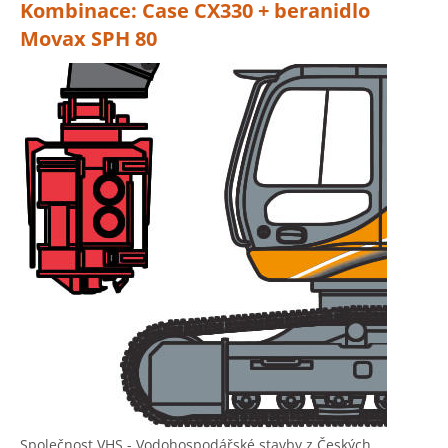
Kombinace: Case CX330 + beranidlo
Movax SPH 80
Společnost VHS - Vodohospodářské stavby z Českých