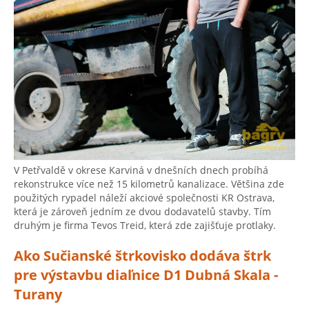
V Petřvaldě v okrese Karviná v dnešních dnech probíhá
rekonstrukce více než 15 kilometrů kanalizace. Většina zde
použitých rypadel náleží akciové společnosti KR Ostrava,
která je zároveň jedním ze dvou dodavatelů stavby. Tím
druhým je firma Tevos Treid, která zde zajišťuje protlaky.
Ako Sučianské štrkovisko dodáva štrk
pre výstavbu diaľnice D1 Dubná Skala -
Turany