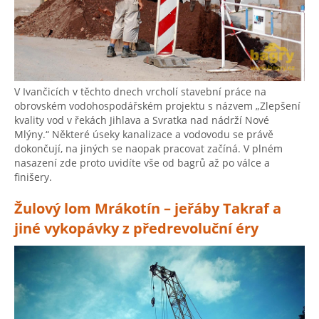
V Ivančicích v těchto dnech vrcholí stavební práce na
obrovském vodohospodářském projektu s názvem „Zlepšení
kvality vod v řekách Jihlava a Svratka nad nádrží Nové
Mlýny.“ Některé úseky kanalizace a vodovodu se právě
dokončují, na jiných se naopak pracovat začíná. V plném
nasazení zde proto uvidíte vše od bagrů až po válce a
finišery.
Žulový lom Mrákotín – jeřáby Takraf a
jiné vykopávky z předrevoluční éry