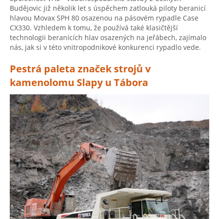
Budějovic již několik let s úspěchem zatlouká piloty beranicí
hlavou Movax SPH 80 osazenou na pásovém rypadle Case
CX330. Vzhledem k tomu, že používá také klasičtější
technologii beranících hlav osazených na jeřábech, zajímalo
nás, jak si v této vnitropodnikové konkurenci rypadlo vede.
Pestrá paleta značek strojů v
kamenolomu Slapy u Tábora