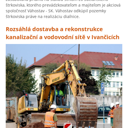
štrkoviska, ktorého prevádzkovateľom a majiteľom je akciová
spoločnosť Váhostav - SK. Váhostav odkúpil pozemky
štrkoviska práve na realizáciu diaľnice.
Rozsáhlá dostavba a rekonstrukce
kanalizační a vodovodní sítě v Ivančicích