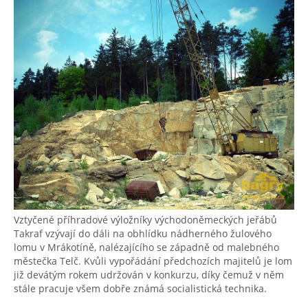
Vztyčené příhradové výložníky východoněmeckých jeřábů
Takraf vzývají do dáli na obhlídku nádherného žulového
lomu v Mrákotíně, nalézajícího se západně od malebného
městečka Telč. Kvůli vypořádání předchozích majitelů je lom
již devátým rokem udržován v konkurzu, díky čemuž v něm
stále pracuje všem dobře známá socialistická technika.