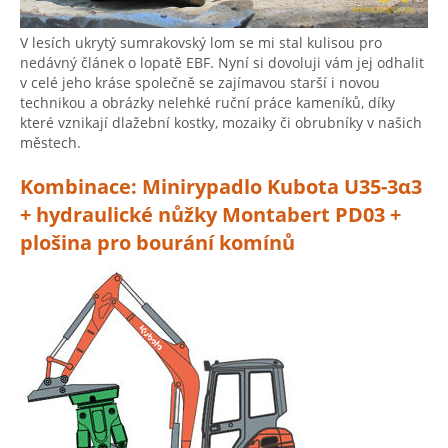
V lesích ukrytý sumrakovský lom se mi stal kulisou pro
nedávný článek o lopatě EBF. Nyní si dovoluji vám jej odhalit
v celé jeho kráse společně se zajímavou starší i novou
technikou a obrázky nelehké ruční práce kameníků, díky
které vznikají dlažební kostky, mozaiky či obrubníky v našich
městech.
Kombinace: Minirypadlo Kubota U35-3α3
+ hydraulické nůžky Montabert PD03 +
plošina pro bourání komínů