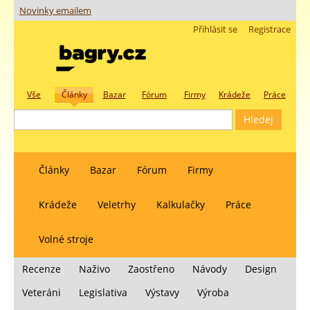
Novinky emailem
Přihlásit se
Registrace
Vše
Články
Bazar
Fórum
Firmy
Krádeže
Práce
Články
Bazar
Fórum
Firmy
Krádeže
Veletrhy
Kalkulačky
Práce
Volné stroje
Recenze
Naživo
Zaostřeno
Návody
Design
Veteráni
Legislativa
Výstavy
Výroba