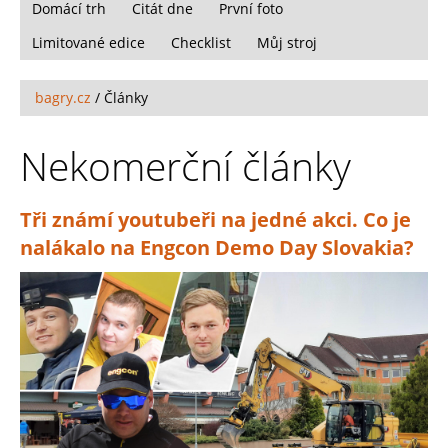
Domácí trh
Citát dne
První foto
Limitované edice
Checklist
Můj stroj
bagry.cz
/
Články
Nekomerční články
Tři známí youtubeři na jedné akci. Co je
nalákalo na Engcon Demo Day Slovakia?