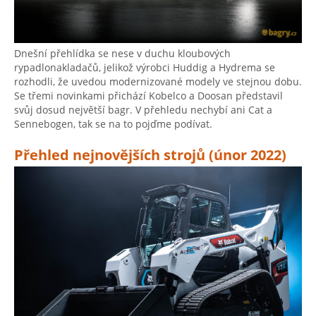
Dnešní přehlídka se nese v duchu kloubových
rypadlonakladačů, jelikož výrobci Huddig a Hydrema se
rozhodli, že uvedou modernizované modely ve stejnou dobu.
Se třemi novinkami přichází Kobelco a Doosan představil
svůj dosud největší bagr. V přehledu nechybí ani Cat a
Sennebogen, tak se na to pojďme podívat.
Přehled nejnovějších strojů (únor 2022)