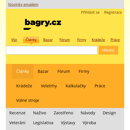
Novinky emailem
Přihlásit se
Registrace
Vše
Články
Bazar
Fórum
Firmy
Krádeže
Práce
Články
Bazar
Fórum
Firmy
Krádeže
Veletrhy
Kalkulačky
Práce
Volné stroje
Recenze
Naživo
Zaostřeno
Návody
Design
Veteráni
Legislativa
Výstavy
Výroba