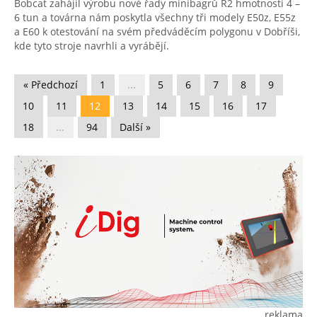
Bobcat zahájil výrobu nové řady minibagrů R2 hmotnosti 4 –
6 tun a továrna nám poskytla všechny tři modely E50z, E55z
a E60 k otestování na svém předváděcím polygonu v Dobříši,
kde tyto stroje navrhli a vyrábějí.
« Předchozí
1
...
5
6
7
8
9
10
11
12
13
14
15
16
17
18
...
94
Další »
reklama