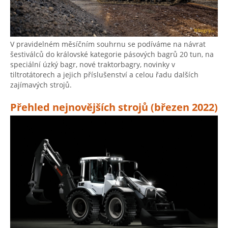
V pravidelném měsíčním souhrnu se podíváme na návrat
šestiválců do královské kategorie pásových bagrů 20 tun, na
speciální úzký bagr, nové traktorbagry, novinky v
tiltrotátorech a jejich příslušenství a celou řadu dalších
zajímavých strojů.
Přehled nejnovějších strojů (březen 2022)