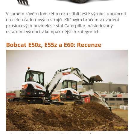
V samém závěru loňského roku stihli ještě výrobci upozornit
na celou řadu nových strojů. Klíčovým hráčem v uvádění
prosincových novinek se stal Caterpillar, následovaný
ostatními výrobci v kompaktnějších kategoriích.
Bobcat E50z, E55z a E60: Recenze