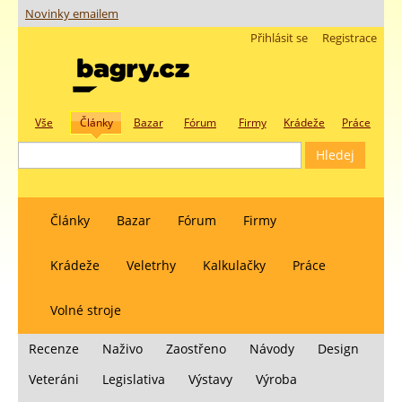
Novinky emailem
Přihlásit se
Registrace
Vše
Články
Bazar
Fórum
Firmy
Krádeže
Práce
Články
Bazar
Fórum
Firmy
Krádeže
Veletrhy
Kalkulačky
Práce
Volné stroje
Recenze
Naživo
Zaostřeno
Návody
Design
Veteráni
Legislativa
Výstavy
Výroba