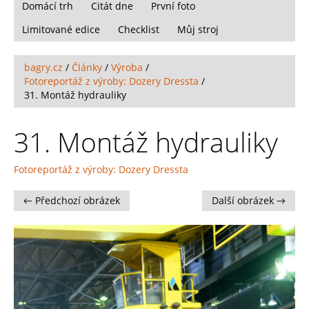
Domácí trh
Citát dne
První foto
Limitované edice
Checklist
Můj stroj
bagry.cz
/
Články
/
Výroba
/
Fotoreportáž z výroby: Dozery Dressta
/
31. Montáž hydrauliky
31. Montáž hydrauliky
Fotoreportáž z výroby: Dozery Dressta
← Předchozí obrázek
Další obrázek →