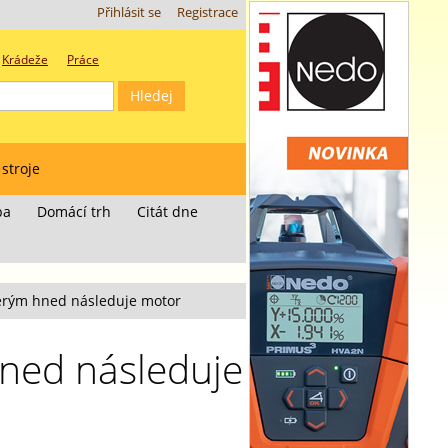
Přihlásit se
Registrace
Krádeže
Práce
 stroje
ba
Domácí trh
Citát dne
kterým hned následuje motor
 hned následuje