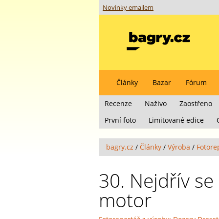
Novinky emailem
Články
Bazar
Fórum
Recenze
Naživo
Zaostřeno
První foto
Limitované edice
bagry.cz
/
Články
/
Výroba
/
Fotore
30. Nejdřív se
motor