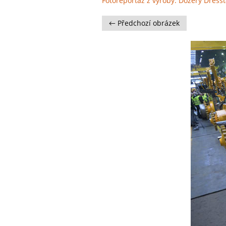
Fotoreportáž z výroby: Dozery Dress
← Předchozí obrázek