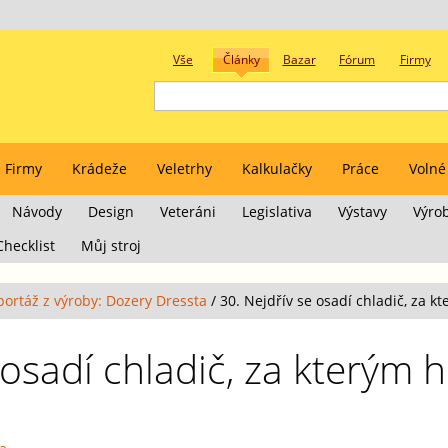
Vše
Články
Bazar
Fórum
Firmy
Firmy
Krádeže
Veletrhy
Kalkulačky
Práce
Volné
Návody
Design
Veteráni
Legislativa
Výstavy
Výro
Checklist
Můj stroj
portáž z výroby: Dozery Dressta
/
30. Nejdřív se osadí chladič, za 
 osadí chladič, za kterým