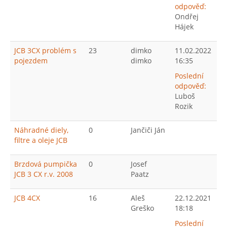
odpověď:
Ondřej
Hájek
JCB 3CX problém s
23
dimko
11.02.2022
pojezdem
dimko
16:35
Poslední
odpověď:
Luboš
Rozik
Náhradné diely,
0
Jančiči Ján
filtre a oleje JCB
Brzdová pumpička
0
Josef
JCB 3 CX r.v. 2008
Paatz
JCB 4CX
16
Aleš
22.12.2021
Greško
18:18
Poslední