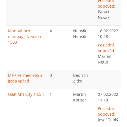
Poslední
odpověď:
Papa1
Novák
Manuál pro
4
Neusik
18.02.2022
minibagr Neuson
Neusik
10:28
1503
Poslední
odpověď:
Marian
Nigut
MF / Fermec 965 a
0
Bedřich
jízda vpřed
Zitko
O&K MH City 14.5 t
1
Martin
07.02.2022
Koritar
11:18
Poslední
odpověď:
Josef Teplý