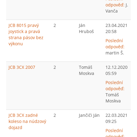
odpověď:
J.
Vanča
JCB 8015 pravý
2
Ján
23.04.2021
joystick a pravá
Hruboš
20:58
strana pásov bez
Poslední
výkonu
odpověď:
martin Š.
JCB 3CX 2007
2
Tomáš
12.12.2020
Moskva
05:59
Poslední
odpověď:
Tomáš
Moskva
JCB 3CX zadné
2
Jančiči Ján
22.03.2021
koleso na núdzový
09:25
dojazd
Poslední
odpověď: