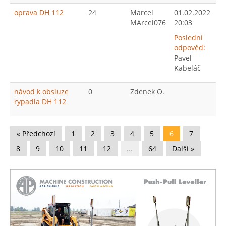
oprava DH 112
24
Marcel
01.02.2022
MArcel076
20:03
Poslední
odpověď:
Pavel
Kabeláč
návod k obsluze
0
Zdenek O.
rypadla DH 112
« Předchozí
1
2
3
4
5
6
7
8
9
10
11
12
...
64
Další »