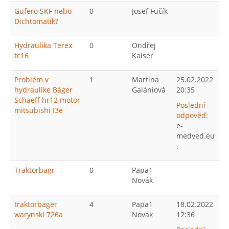
Gufero SKF nebo
0
Josef Fučík
Dichtomatik?
Hydraulika Terex
0
Ondřej
tc16
Kaiser
Problém v
1
Martina
25.02.2022
hydraulike Báger
Galániová
20:35
Schaeff hr12 motor
Poslední
mitsubishi I3e
odpověď:
e-
medved.eu
.
Traktorbagr
0
Papa1
Novák
traktorbager
4
Papa1
18.02.2022
warynski 726a
Novák
12:36