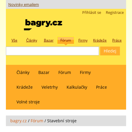
Novinky emailem
Přihlásit se
Registrace
Vše
Články
Bazar
Fórum
Firmy
Krádeže
Práce
Články
Bazar
Fórum
Firmy
Krádeže
Veletrhy
Kalkulačky
Práce
Volné stroje
bagry.cz
/
Fórum
/
Stavební stroje