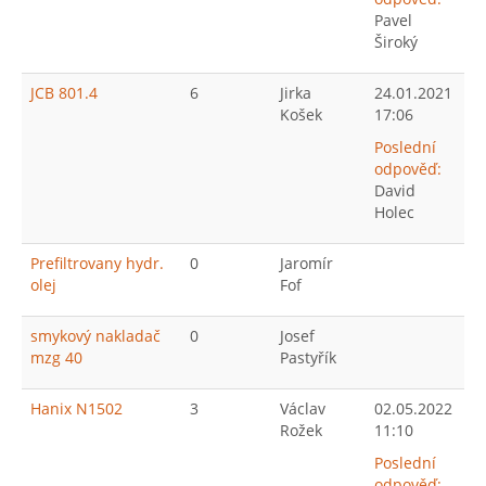
Pavel
Široký
JCB 801.4
6
Jirka
24.01.2021
Košek
17:06
Poslední
odpověď:
David
Holec
Prefiltrovany hydr.
0
Jaromír
olej
Fof
smykový nakladač
0
Josef
mzg 40
Pastyřík
Hanix N1502
3
Václav
02.05.2022
Rožek
11:10
Poslední
odpověď: