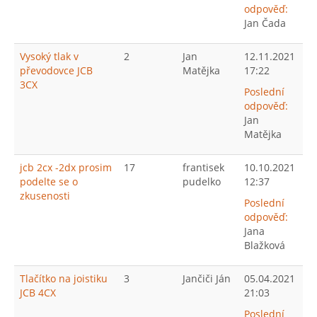
odpověď:
Jan Čada
Vysoký tlak v
2
Jan
12.11.2021
převodovce JCB
Matějka
17:22
3CX
Poslední
odpověď:
Jan
Matějka
jcb 2cx -2dx prosim
17
frantisek
10.10.2021
podelte se o
pudelko
12:37
zkusenosti
Poslední
odpověď:
Jana
Blažková
Tlačítko na joistiku
3
Jančiči Ján
05.04.2021
JCB 4CX
21:03
Poslední