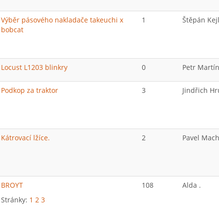
Výběr pásového nakladače takeuchi x
1
Štěpán Kej
bobcat
Locust L1203 blinkry
0
Petr Martí
Podkop za traktor
3
Jindřich H
Kátrovací lžíce.
2
Pavel Mac
BROYT
108
Alda .
Stránky:
1
2
3