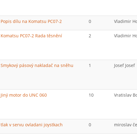
Popis dílu na Komatsu PC07-2
0
Vladimir H
Komatsu PC07-2 Rada těsnění
2
Vladimir H
Smykový pásový nakladač na sněhu
1
Josef Josef
Jiný motor do UNC 060
10
Vratislav B
tlak v servu ovladani joystkach
0
miroslav č