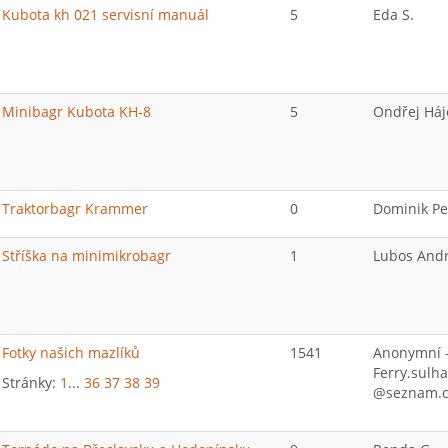
Kubota kh 021 servisní manuál
5
Eda S.
Minibagr Kubota KH-8
5
Ondřej Háj
Traktorbagr Krammer
0
Dominik P
Stříška na minimikrobagr
1
Lubos And
Fotky našich mazlíků
1541
Anonymní 
Ferry.sulh
Stránky:
1
...
36
37
38
39
@seznam.c