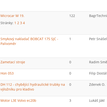
Microcar M 19.
122
BagrTechni
Stránky:
1
2
3
4
Smykový nakladač BOBCAT 175 SJC -
1
Petr Snášel
Palivoměr
Zametací stroje
0
Radim Smě
Hon 053
0
Filip Dostál
DH 112 - chybějící hydraulické trubky na
0
Zdenek O.
výložníku pro kladivo
Motor L3E Volvo ec20b
3
Lukáš Jákl