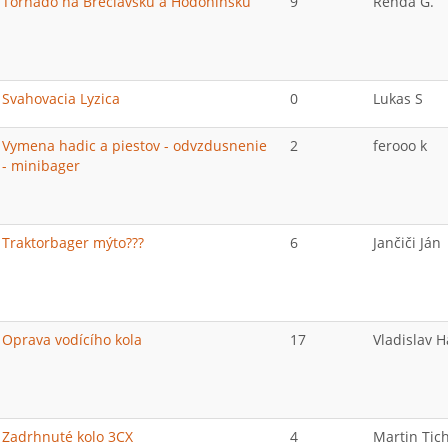
Tornádo na Břeclavsku a Hodonínsku
9
Renda G.
Svahovacia Lyzica
0
Lukas S
Vymena hadic a piestov - odvzdusnenie
2
ferooo k
- minibager
Traktorbager mýto???
6
Jančiči Ján
Oprava vodícího kola
17
Vladislav 
Zadrhnuté kolo 3CX
4
Martin Tic