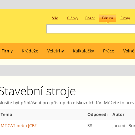
Vše
Články
Bazar
Fórum
Firmy
Firmy
Krádeže
Veletrhy
Kalkulačky
Práce
Volné
Stavební stroje
Musíte být přihlášeni pro přístup do diskuzních fór. Můžete to pro
Téma
Odpovědi
Autor
MF,CAT nebo JCB?
38
Jaromír Bu