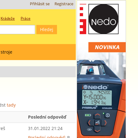
Přihlásit se
Registrace
Krádeže
Práce
 stroje
vést
tady
Poslední odpověď
reš
31.01.2022 21:24
Poslední odpověď:
P