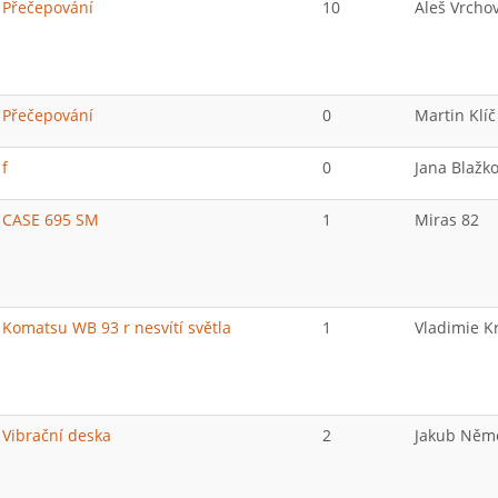
Přečepování
10
Aleš Vrcho
Přečepování
0
Martin Klíč
f
0
Jana Blažk
CASE 695 SM
1
Miras 82
Komatsu WB 93 r nesvítí světla
1
Vladimie Kr
Vibrační deska
2
Jakub Něm