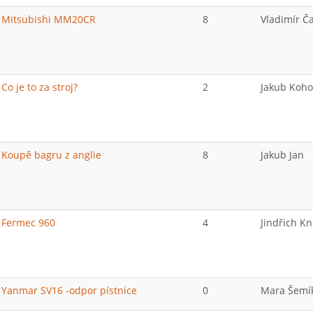
Mitsubishi MM20CR
8
Vladimír Č
Co je to za stroj?
2
Jakub Koho
Koupě bagru z anglie
8
Jakub Jan
Fermec 960
4
Jindřich K
Yanmar SV16 -odpor pístnice
0
Mara Šemí