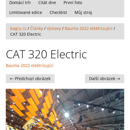
Domácí trh
Citát dne
První foto
Limitované edice
Checklist
Můj stroj
bagry.cz
/
Články
/
Výstavy
/
Bauma 2022 elektrizující
/
CAT 320 Electric
CAT 320 Electric
Bauma 2022 elektrizující
← Předchozí obrázek
Další obrázek →