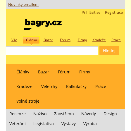
Novinky emailem
Přihlásit se
Registrace
Vše
Články
Bazar
Fórum
Firmy
Krádeže
Práce
Články
Bazar
Fórum
Firmy
Krádeže
Veletrhy
Kalkulačky
Práce
Volné stroje
Recenze
Naživo
Zaostřeno
Návody
Design
Veteráni
Legislativa
Výstavy
Výroba