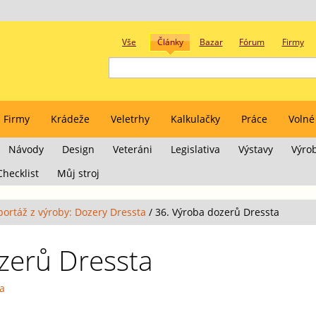
Vše
Články
Bazar
Fórum
Firmy
Firmy
Krádeže
Veletrhy
Kalkulačky
Práce
Volné
Návody
Design
Veteráni
Legislativa
Výstavy
Výro
Checklist
Můj stroj
portáž z výroby: Dozery Dressta
/
36. Výroba dozerů Dressta
zerů Dressta
ta