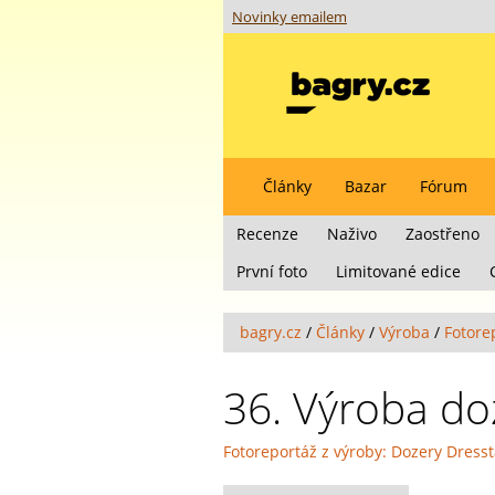
Novinky emailem
Články
Bazar
Fórum
Recenze
Naživo
Zaostřeno
První foto
Limitované edice
bagry.cz
/
Články
/
Výroba
/
Fotore
36. Výroba do
Fotoreportáž z výroby: Dozery Dress