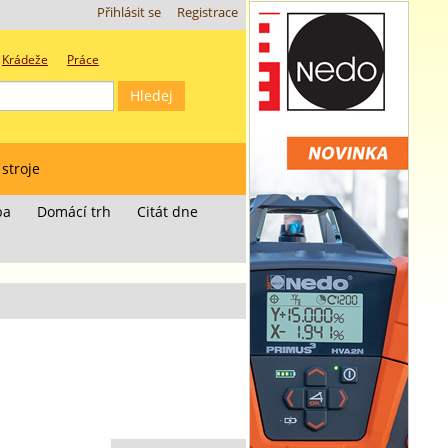
Přihlásit se
Registrace
Krádeže
Práce
 stroje
ba
Domácí trh
Citát dne