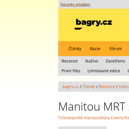
Novinky emailem
Články
Bazar
Fórum
Recenze
Naživo
Zaostřeno
První foto
Limitované edice
bagry.cz
/
Články
/
Recenze
/
Teles
Manitou MRT 
Teleskopické manipulátory Caterpilla