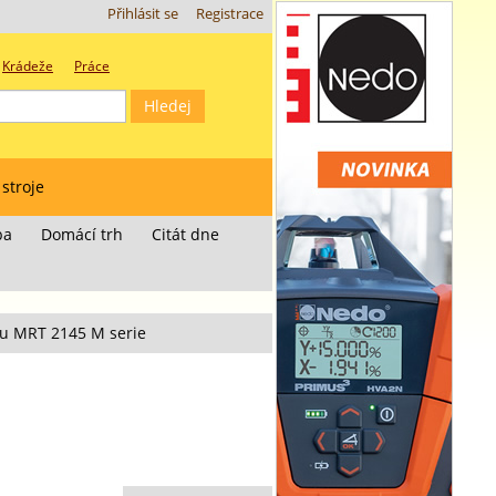
Přihlásit se
Registrace
Krádeže
Práce
 stroje
ba
Domácí trh
Citát dne
u MRT 2145 M serie