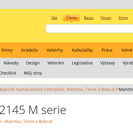
Vše
Články
Bazar
Fórum
Firmy
Firmy
Krádeže
Veletrhy
Kalkulačky
Práce
Volné
Návody
Design
Veteráni
Legislativa
Výstavy
Výro
Checklist
Můj stroj
kopické manipulátory Caterpillar, Manitou, Terex a Bobcat
/
Manito
2145 M serie
r, Manitou, Terex a Bobcat