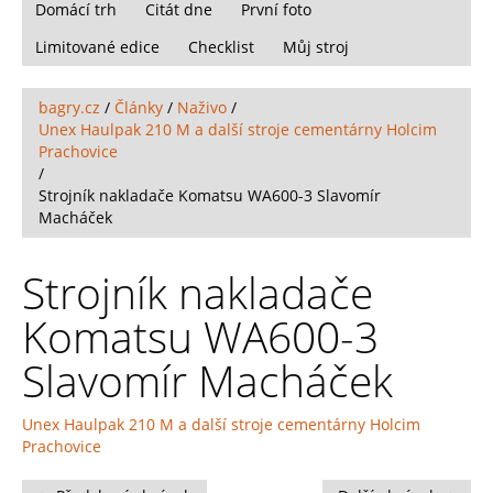
Domácí trh
Citát dne
První foto
Limitované edice
Checklist
Můj stroj
bagry.cz
/
Články
/
Naživo
/
Unex Haulpak 210 M a další stroje cementárny Holcim
Prachovice
/
Strojník nakladače Komatsu WA600-3 Slavomír
Macháček
Strojník nakladače
Komatsu WA600-3
Slavomír Macháček
Unex Haulpak 210 M a další stroje cementárny Holcim
Prachovice