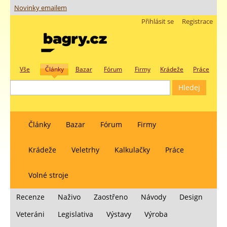
Novinky emailem
Přihlásit se
Registrace
Vše
Články
Bazar
Fórum
Firmy
Krádeže
Práce
Články
Bazar
Fórum
Firmy
Krádeže
Veletrhy
Kalkulačky
Práce
Volné stroje
Recenze
Naživo
Zaostřeno
Návody
Design
Veteráni
Legislativa
Výstavy
Výroba