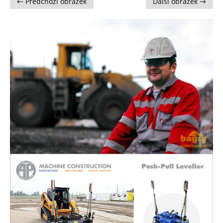
← Předchozí obrázek
Další obrázek →