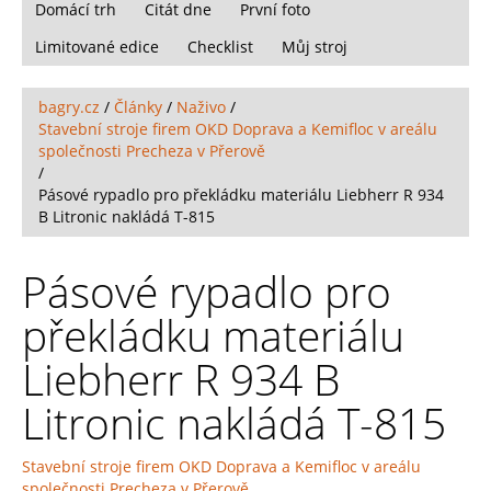
Domácí trh
Citát dne
První foto
Limitované edice
Checklist
Můj stroj
bagry.cz
/
Články
/
Naživo
/
Stavební stroje firem OKD Doprava a Kemifloc v areálu
společnosti Precheza v Přerově
/
Pásové rypadlo pro překládku materiálu Liebherr R 934
B Litronic nakládá T-815
Pásové rypadlo pro
překládku materiálu
Liebherr R 934 B
Litronic nakládá T-815
Stavební stroje firem OKD Doprava a Kemifloc v areálu
společnosti Precheza v Přerově