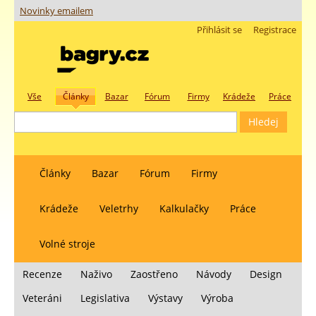
Novinky emailem
Přihlásit se
Registrace
Vše
Články
Bazar
Fórum
Firmy
Krádeže
Práce
Články
Bazar
Fórum
Firmy
Krádeže
Veletrhy
Kalkulačky
Práce
Volné stroje
Recenze
Naživo
Zaostřeno
Návody
Design
Veteráni
Legislativa
Výstavy
Výroba