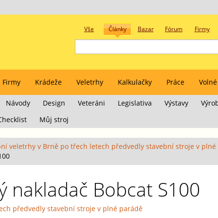
Vše
Články
Bazar
Fórum
Firmy
Firmy
Krádeže
Veletrhy
Kalkulačky
Práce
Volné
Návody
Design
Veteráni
Legislativa
Výstavy
Výro
Checklist
Můj stroj
ní veletrhy v Brně po třech letech předvedly stavební stroje v pln
100
ý nakladač Bobcat S100
tech předvedly stavební stroje v plné parádě