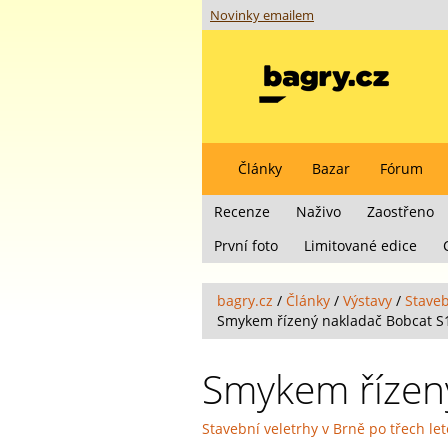
Novinky emailem
Články
Bazar
Fórum
Recenze
Naživo
Zaostřeno
První foto
Limitované edice
bagry.cz
/
Články
/
Výstavy
/
Staveb
Smykem řízený nakladač Bobcat S
Smykem řízen
Stavební veletrhy v Brně po třech le