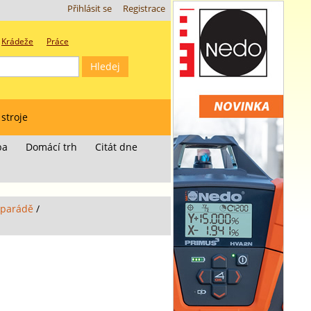
Přihlásit se
Registrace
Krádeže
Práce
 stroje
ba
Domácí trh
Citát dne
é parádě
/