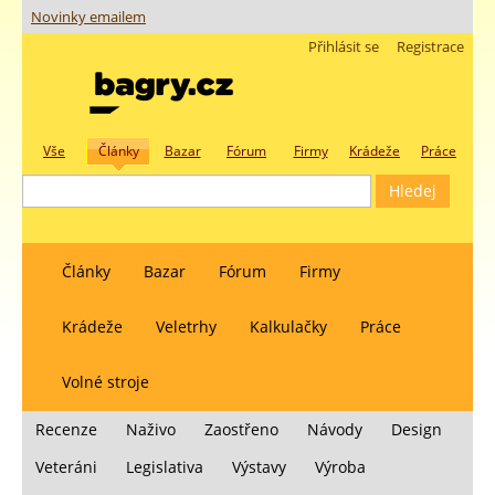
Novinky emailem
Přihlásit se
Registrace
Vše
Články
Bazar
Fórum
Firmy
Krádeže
Práce
Články
Bazar
Fórum
Firmy
Krádeže
Veletrhy
Kalkulačky
Práce
Volné stroje
Recenze
Naživo
Zaostřeno
Návody
Design
Veteráni
Legislativa
Výstavy
Výroba