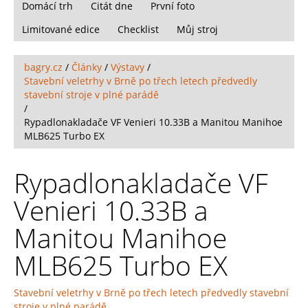
Domácí trh
Citát dne
První foto
Limitované edice
Checklist
Můj stroj
bagry.cz
/
Články
/
Výstavy
/
Stavební veletrhy v Brně po třech letech předvedly
stavební stroje v plné parádě
/
Rypadlonakladače VF Venieri 10.33B a Manitou Manihoe
MLB625 Turbo EX
Rypadlonakladače VF
Venieri 10.33B a
Manitou Manihoe
MLB625 Turbo EX
Stavební veletrhy v Brně po třech letech předvedly stavební
stroje v plné parádě