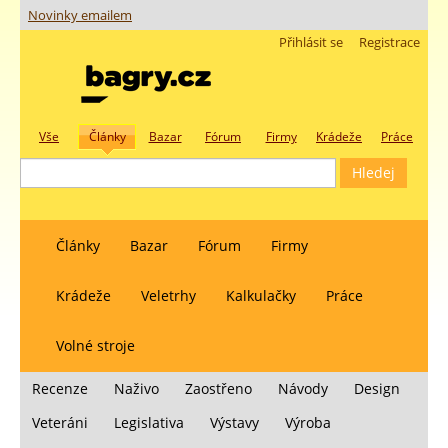
Novinky emailem
Přihlásit se
Registrace
Vše
Články
Bazar
Fórum
Firmy
Krádeže
Práce
Články
Bazar
Fórum
Firmy
Krádeže
Veletrhy
Kalkulačky
Práce
Volné stroje
Recenze
Naživo
Zaostřeno
Návody
Design
Veteráni
Legislativa
Výstavy
Výroba