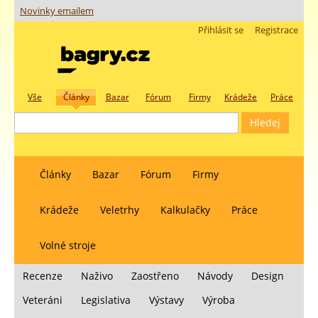
Novinky emailem
Přihlásit se
Registrace
Vše
Články
Bazar
Fórum
Firmy
Krádeže
Práce
Články
Bazar
Fórum
Firmy
Krádeže
Veletrhy
Kalkulačky
Práce
Volné stroje
Recenze
Naživo
Zaostřeno
Návody
Design
Veteráni
Legislativa
Výstavy
Výroba