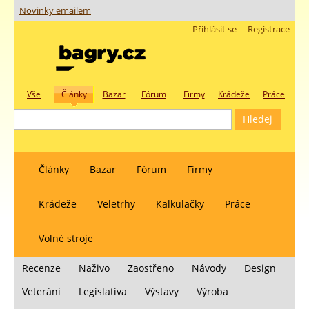
Novinky emailem
Přihlásit se
Registrace
Vše
Články
Bazar
Fórum
Firmy
Krádeže
Práce
Články
Bazar
Fórum
Firmy
Krádeže
Veletrhy
Kalkulačky
Práce
Volné stroje
Recenze
Naživo
Zaostřeno
Návody
Design
Veteráni
Legislativa
Výstavy
Výroba