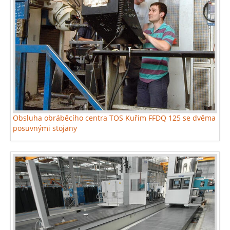
Obsluha obráběcího centra TOS Kuřim FFDQ 125 se dvěma
posuvnými stojany