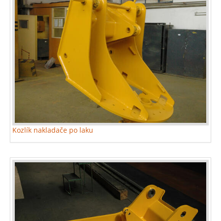
Kozlík nakladače po laku