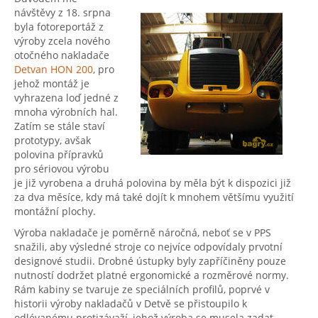
návštěvy z 18. srpna
byla fotoreportáž z
výroby zcela nového
otočného nakladače
Detvan HON 200
, pro
jehož montáž je
vyhrazena loď jedné z
mnoha výrobních hal.
Zatím se stále staví
prototypy, avšak
polovina přípravků
pro sériovou výrobu
je již vyrobena a druhá polovina by měla být k dispozici již
za dva měsíce, kdy má také dojít k mnohem většímu využití
montážní plochy.
Výroba nakladače je poměrně náročná, neboť se v PPS
snažili, aby výsledné stroje co nejvíce odpovídaly prvotní
designové studii. Drobné ústupky byly zapříčiněny pouze
nutností dodržet platné ergonomické a rozměrové normy.
Rám kabiny se tvaruje ze speciálních profilů, poprvé v
historii výroby nakladačů v Detvě se přistoupilo k
odlévanému protizávaží, jehož výroba se musela zadat