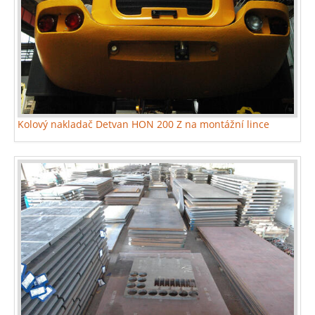
Kolový nakladač Detvan HON 200 Z na montážní lince