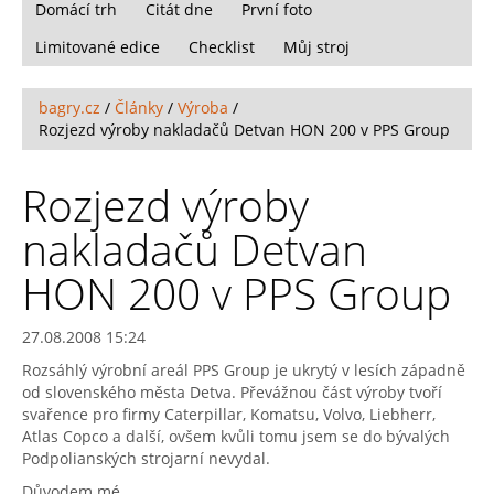
Domácí trh
Citát dne
První foto
Limitované edice
Checklist
Můj stroj
bagry.cz
/
Články
/
Výroba
/
Rozjezd výroby nakladačů Detvan HON 200 v PPS Group
Rozjezd výroby
nakladačů Detvan
HON 200 v PPS Group
27.08.2008 15:24
Rozsáhlý výrobní areál PPS Group je ukrytý v lesích západně
od slovenského města Detva. Převážnou část výroby tvoří
svařence pro firmy Caterpillar, Komatsu, Volvo, Liebherr,
Atlas Copco a další, ovšem kvůli tomu jsem se do bývalých
Podpolianských strojarní nevydal.
Důvodem mé