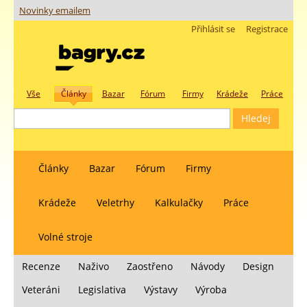
Novinky emailem
Přihlásit se
Registrace
Vše
Články
Bazar
Fórum
Firmy
Krádeže
Práce
Články
Bazar
Fórum
Firmy
Krádeže
Veletrhy
Kalkulačky
Práce
Volné stroje
Recenze
Naživo
Zaostřeno
Návody
Design
Veteráni
Legislativa
Výstavy
Výroba