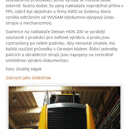
externě. Nutno dodat, že vývoj nakladače neprobíhal přímo v
PPS, nýbrž byl objednán u firmy KWD ze Zvolena, která
vznikla odtržením od VVUSAM (Výskumno-vývojový ústav
strojov a mechanizmov).
Svařence na nakladače Detvan HON 200 se vyrábějí
současně s produkcí pro světové výrobce, a proto jsou
roztroušeny po celém podniku. Aby nenastal zmatek, má
každá součást průvodku s čárovým kódem. Řídicí jednotky
pálicích a obráběcích strojů jsou napojeny na centrálně
umístěnou výrobní dokumentaci.
Foto: Ondřej Hájek
Zobrazit jako slideshow