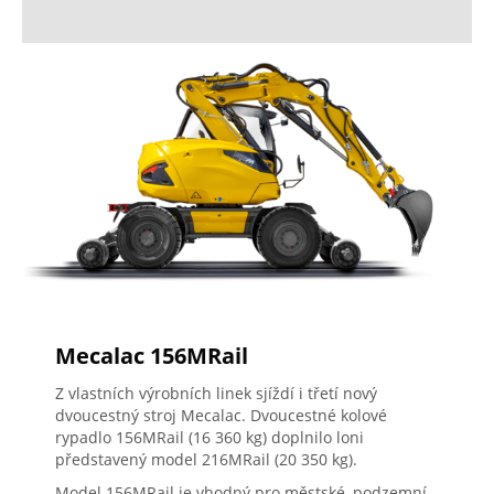
Mecalac 156MRail
Z vlastních výrobních linek sjíždí i třetí nový
dvoucestný stroj Mecalac. Dvoucestné kolové
rypadlo 156MRail (16 360 kg) doplnilo loni
představený model 216MRail (20 350 kg).
Model 156MRail je vhodný pro městské, podzemní