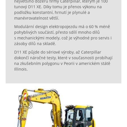
největšího dozeru firmy Caterpillar, kterým je 100
tunový D11 XE. Díky tomu je přenos výkonu na
podložku konstantní, hrnutí je plynulé a
manévrovatelnost větší.
Modulární design elektropojezdu má o 60 % méně
pohyblivých součástí, přesto sdílí mnoho dílů
s mechanickými modely, což je výhodné pro servis i
zásoby dílů na skladě.
D11 XE půjde do sériové výroby, až Caterpillar
dokončí náročné testy, které v současnosti probíhají
na zkušebním polygonu v Peorii v americkém státě
Illinois.