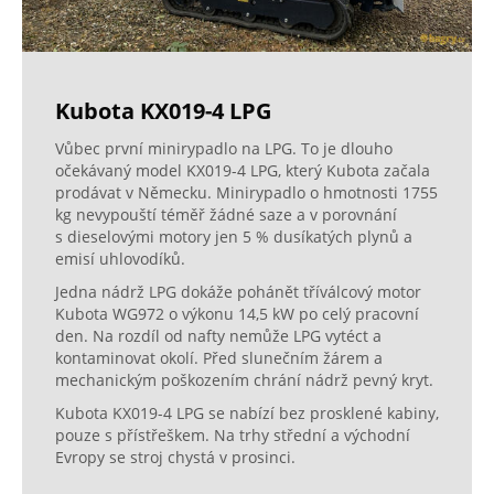
Kubota KX019-4 LPG
Vůbec první minirypadlo na LPG. To je dlouho
očekávaný model KX019-4 LPG, který Kubota začala
prodávat v Německu. Minirypadlo o hmotnosti 1755
kg nevypouští téměř žádné saze a v porovnání
s dieselovými motory jen 5 % dusíkatých plynů a
emisí uhlovodíků.
Jedna nádrž LPG dokáže pohánět tříválcový motor
Kubota WG972 o výkonu 14,5 kW po celý pracovní
den. Na rozdíl od nafty nemůže LPG vytéct a
kontaminovat okolí. Před slunečním žárem a
mechanickým poškozením chrání nádrž pevný kryt.
Kubota KX019-4 LPG se nabízí bez prosklené kabiny,
pouze s přístřeškem. Na trhy střední a východní
Evropy se stroj chystá v prosinci.