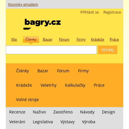
Novinky emailem
Přihlásit se
Registrace
Vše
Články
Bazar
Fórum
Firmy
Krádeže
Práce
Články
Bazar
Fórum
Firmy
Krádeže
Veletrhy
Kalkulačky
Práce
Volné stroje
Recenze
Naživo
Zaostřeno
Návody
Design
Veteráni
Legislativa
Výstavy
Výroba