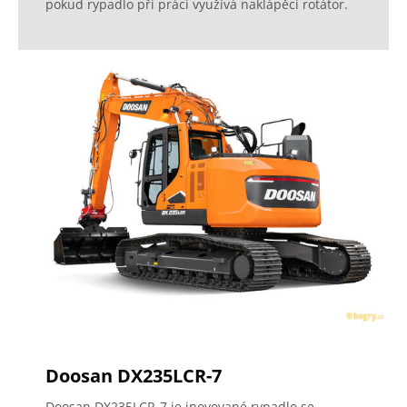
pokud rypadlo při práci využívá naklápěcí rotátor.
Doosan DX235LCR-7
Doosan DX235LCR-7 je inovované rypadlo se