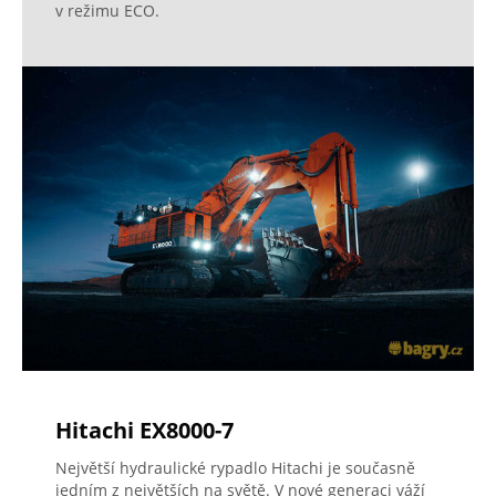
v režimu ECO.
Hitachi EX8000-7
Největší hydraulické rypadlo Hitachi je současně
jedním z největších na světě. V nové generaci váží