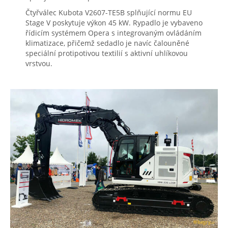
Čtyřválec Kubota V2607-TE5B splňující normu EU
Stage V poskytuje výkon 45 kW. Rypadlo je vybaveno
řídicím systémem Opera s integrovaným ovládáním
klimatizace, přičemž sedadlo je navíc čalouněné
speciální protipotivou textilií s aktivní uhlíkovou
vrstvou.