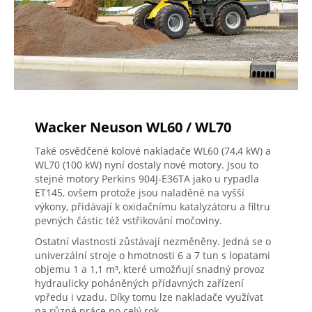
Wacker Neuson WL60 / WL70
Také osvědčené kolové nakladače WL60 (74,4 kW) a
WL70 (100 kW) nyní dostaly nové motory. Jsou to
stejné motory Perkins 904J-E36TA jako u rypadla
ET145, ovšem protože jsou naladěné na vyšší
výkony, přidávají k oxidačnímu katalyzátoru a filtru
pevných částic též vstřikování močoviny.
Ostatní vlastnosti zůstávají nezměněny. Jedná se o
univerzální stroje o hmotnosti 6 a 7 tun s lopatami
objemu 1 a 1,1 m³, které umožňují snadný provoz
hydraulicky poháněných přídavných zařízení
vpředu i vzadu. Díky tomu lze nakladače využívat
na různé práce po celý rok.