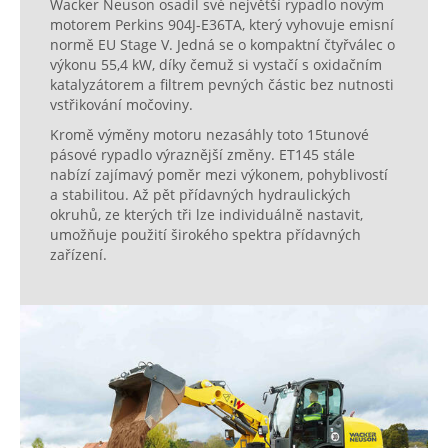
Wacker Neuson osadil své největší rypadlo novým
motorem Perkins 904J-E36TA, který vyhovuje emisní
normě EU Stage V. Jedná se o kompaktní čtyřválec o
výkonu 55,4 kW, díky čemuž si vystačí s oxidačním
katalyzátorem a filtrem pevných částic bez nutnosti
vstřikování močoviny.
Kromě výměny motoru nezasáhly toto 15tunové
pásové rypadlo výraznější změny. ET145 stále
nabízí zajímavý poměr mezi výkonem, pohyblivostí
a stabilitou. Až pět přídavných hydraulických
okruhů, ze kterých tři lze individuálně nastavit,
umožňuje použití širokého spektra přídavných
zařízení.