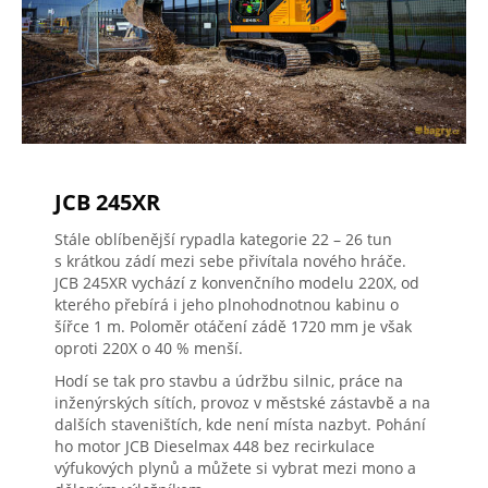
JCB 245XR
Stále oblíbenější rypadla kategorie 22 – 26 tun
s krátkou zádí mezi sebe přivítala nového hráče.
JCB 245XR vychází z konvenčního modelu 220X, od
kterého přebírá i jeho plnohodnotnou kabinu o
šířce 1 m. Poloměr otáčení zádě 1720 mm je však
oproti 220X o 40 % menší.
Hodí se tak pro stavbu a údržbu silnic, práce na
inženýrských sítích, provoz v městské zástavbě a na
dalších staveništích, kde není místa nazbyt. Pohání
ho motor JCB Dieselmax 448 bez recirkulace
výfukových plynů a můžete si vybrat mezi mono a