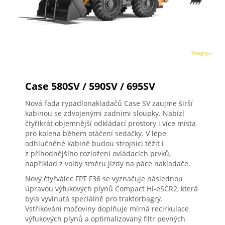
Case 580SV / 590SV / 695SV
Nová řada rypadlonakladačů Case SV zaujme širší
kabinou se zdvojenými zadními sloupky. Nabízí
čtyřikrát objemnější odkládací prostory i více místa
pro kolena během otáčení sedačky. V lépe
odhlučněné kabině budou strojníci těžit i
z příhodnějšího rozložení ovládacích prvků,
například z volby směru jízdy na páce nakladače.
Nový čtyřválec FPT F36 se vyznačuje následnou
úpravou výfukových plynů Compact Hi-eSCR2, která
byla vyvinutá speciálně pro traktorbagry.
Vstřikování močoviny doplňuje mírná recirkulace
výfukových plynů a optimalizovaný filtr pevných