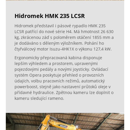
Hidromek HMK 235 LCSR
Hidromek představil i pásové rypadlo HMK 235
LCSR patřící do nové série H4. Má hmotnost 26 630
kg, zkrácenou záď s poloměrem otáčení 1855 mm a
je dodáváno s děleným výložníkem. Pohání ho
čtyřválcový motor Isuzu-4HK1X o výkonu 127,4 kW.
Ergonomicky přepracovaná kabina disponuje
lepším výhledem a prostorem, upravenými
pojezdovými pedály a novými joysticky. Ovládací
systém Opera poskytuje přehled o provozních
údajích, volbu pracovních režimů, automatický
powerboost, stejně jako nastavení průtoků oleje v
přídavné hydraulice. Zpětnou kameru lze doplnit o
kameru sledující rameno.