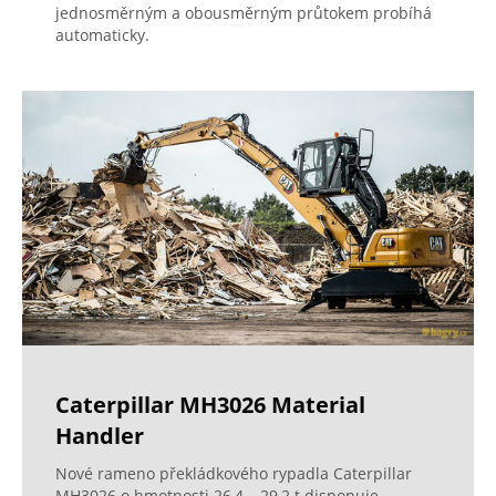
jednosměrným a obousměrným průtokem probíhá
automaticky.
Caterpillar MH3026 Material
Handler
Nové rameno překládkového rypadla Caterpillar
MH3026 o hmotnosti 26,4 – 29,2 t disponuje