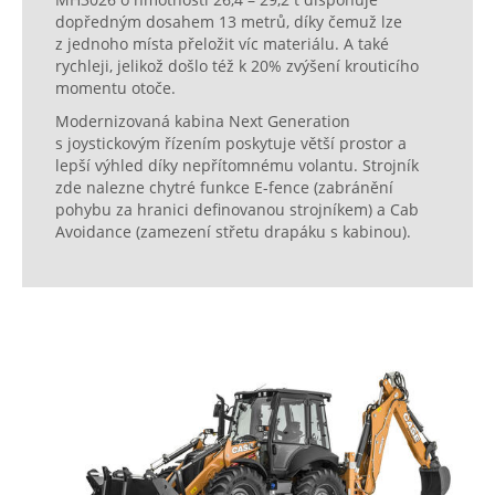
dopředným dosahem 13 metrů, díky čemuž lze
z jednoho místa přeložit víc materiálu. A také
rychleji, jelikož došlo též k 20% zvýšení krouticího
momentu otoče.
Modernizovaná kabina Next Generation
s joystickovým řízením poskytuje větší prostor a
lepší výhled díky nepřítomnému volantu. Strojník
zde nalezne chytré funkce E-fence (zabránění
pohybu za hranici definovanou strojníkem) a Cab
Avoidance (zamezení střetu drapáku s kabinou).