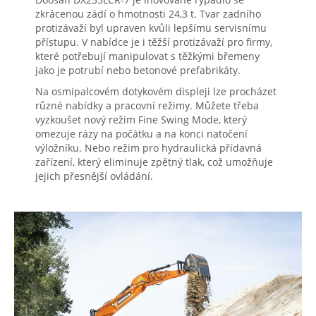
zkrácenou zádí o hmotnosti 24,3 t. Tvar zadního
protizávaží byl upraven kvůli lepšímu servisnímu
přístupu. V nabídce je i těžší protizávaží pro firmy,
které potřebují manipulovat s těžkými břemeny
jako je potrubí nebo betonové prefabrikáty.
Na osmipalcovém dotykovém displeji lze procházet
různé nabídky a pracovní režimy. Můžete třeba
vyzkoušet nový režim Fine Swing Mode, který
omezuje rázy na počátku a na konci natočení
výložníku. Nebo režim pro hydraulická přídavná
zařízení, který eliminuje zpětný tlak, což umožňuje
jejich přesnější ovládání.