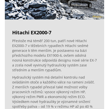
Hitachi EX2000-7
Přestože má téměř 200 tun, patří nové Hitachi
EX2000-7 v těžebních rypadlech Hitachi sedmé
generace k těm menším. Je postaveno na bázi
předchozího modelu EX1900-6, ovšem odolná
nosná konstrukce odpovídá designu nové série EX-7
a zcela nově vyvinutý hydraulický systém zase
středním a menším rypadlům.
Hydraulický systém má detailní kontrolu nad
ovládáním otoče a každého válce na rameni zvlášť.
Z menších rypadel převzal také možnost volby
pracovních režimů: vysoce výkonný režim HP,
výkonný režim PWR a ekonomický režim ECO.
Výsledkem nové hydrauliky je významné snížení
spotřeby paliva – od 19 % v režimu HP až po 40 %