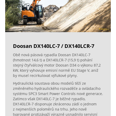
Doosan DX140LC-7 / DX140LCR-7
Obě nová pásová rypadla Doosan DX140LC-7
(hmotnost 14,6 t) a DX140LCR-7 (15,9 t) pohání
stejný čtyřválcový motor Doosan D34 o výkonu 87,2
kW, který vyhovuje emisní normě EU Stage V, aniž
by musel recirkulovat výfukové plyny.
Hydraulická soustava obou modelů těží ze
změněného hydraulického rozvaděče a ovládacího
systému SPC3 Smart Power Controls nové generace.
Zatímco však DX140LC-7 je běžné rypadlo,
DX140LCR-7 disponuje zkrácenou zádí o jednom
z nejmenších poloměrů na trhu. Jeho nově
tvarované protizávaží výrazně usnadnilo servisní