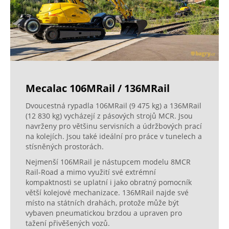
Mecalac 106MRail / 136MRail
Dvoucestná rypadla 106MRail (9 475 kg) a 136MRail
(12 830 kg) vycházejí z pásových strojů MCR. Jsou
navrženy pro většinu servisních a údržbových prací
na kolejích. Jsou také ideální pro práce v tunelech a
stísněných prostorách.
Nejmenší 106MRail je nástupcem modelu 8MCR
Rail-Road a mimo využití své extrémní
kompaktnosti se uplatní i jako obratný pomocník
větší kolejové mechanizace. 136MRail najde své
místo na státních drahách, protože může být
vybaven pneumatickou brzdou a upraven pro
tažení přivěšených vozů.