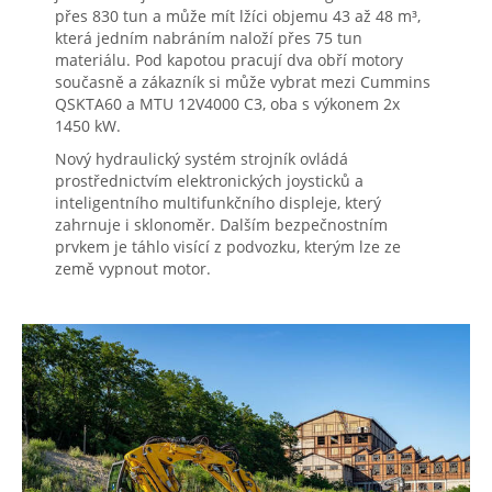
přes 830 tun a může mít lžíci objemu 43 až 48 m³,
která jedním nabráním naloží přes 75 tun
materiálu. Pod kapotou pracují dva obří motory
současně a zákazník si může vybrat mezi Cummins
QSKTA60 a MTU 12V4000 C3, oba s výkonem 2x
1450 kW.
Nový hydraulický systém strojník ovládá
prostřednictvím elektronických joysticků a
inteligentního multifunkčního displeje, který
zahrnuje i sklonoměr. Dalším bezpečnostním
prvkem je táhlo visící z podvozku, kterým lze ze
země vypnout motor.