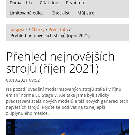
Domácí trh
Citát dne
První foto
Limitované edice
Checklist
Můj stroj
bagry.cz
/
Články
/
První foto
/
Přehled nejnovějších strojů (říjen 2021)
Přehled nejnovějších
strojů (říjen 2021)
08.10.2021 09:52
Na pozadí uvádění modernizovaných strojů stála i v říjnu
emisní norma EU Stage V. Ale také jsme byli svědky
představení zcela nových modelů a též nových generací těch
největších strojů. Pojďte se podívat na to nejlepší
z uplynulého měsíce.