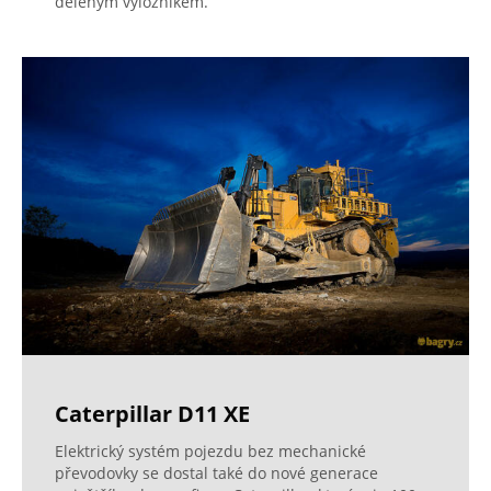
děleným výložníkem.
Caterpillar D11 XE
Elektrický systém pojezdu bez mechanické
převodovky se dostal také do nové generace