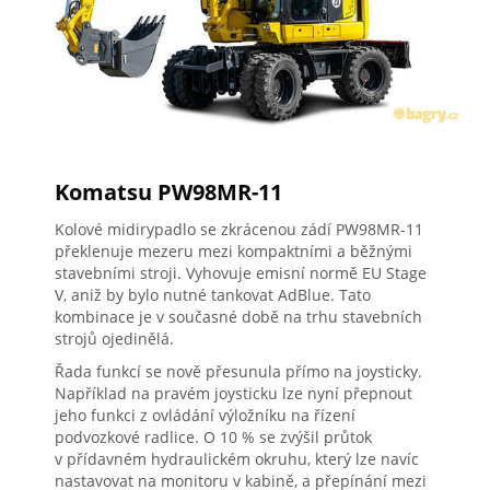
Komatsu PW98MR-11
Kolové midirypadlo se zkrácenou zádí PW98MR-11
překlenuje mezeru mezi kompaktními a běžnými
stavebními stroji. Vyhovuje emisní normě EU Stage
V, aniž by bylo nutné tankovat AdBlue. Tato
kombinace je v současné době na trhu stavebních
strojů ojedinělá.
Řada funkcí se nově přesunula přímo na joysticky.
Například na pravém joysticku lze nyní přepnout
jeho funkci z ovládání výložníku na řízení
podvozkové radlice. O 10 % se zvýšil průtok
v přídavném hydraulickém okruhu, který lze navíc
nastavovat na monitoru v kabině, a přepínání mezi