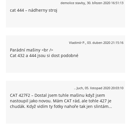
demolice stavby
,
30. březen 2020 16:51:13
cat 444 – nádherny stroj
Vladimír P.
,
03. duben 2020 21:15:16
Parádní mašiny <br />
Cat 432 a 444 jsou si dost podobné
.. Juch
,
05. listopad 2020 20:03:10
CAT 427F2 – Dostal jsem tuhle mašinu když jsem
nastoupil jako novou. Mám CAT rád, ale tohle 427 je
chudák. Když vidím ty fotky nahoře tak jen slintám...