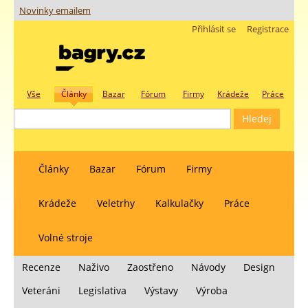
Novinky emailem
Přihlásit se
Registrace
Vše
Články
Bazar
Fórum
Firmy
Krádeže
Práce
Články
Bazar
Fórum
Firmy
Krádeže
Veletrhy
Kalkulačky
Práce
Volné stroje
Recenze
Naživo
Zaostřeno
Návody
Design
Veteráni
Legislativa
Výstavy
Výroba