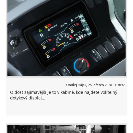
Ondřej Hájek
,
25. březen 2020 11:38:48
O dost zajímavější je to v kabině, kde najdete volitelný
dotykový displej…