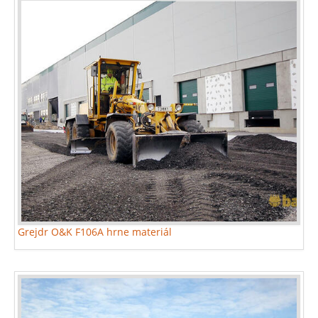
Grejdr O&K F106A hrne materiál