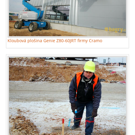
Kloubová plošina Genie Z80-60JRT firmy Cramo