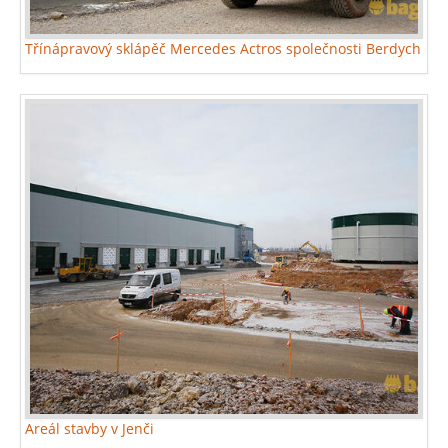
Třínápravový sklápěč Mercedes Actros společnosti Berdych
Areál stavby v Jenči