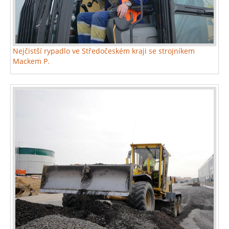
Nejčistší rypadlo ve Středočeském kraji se strojníkem
Mackem P.