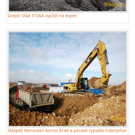
Grejdr O&K F106A vyjíždí na kopec
Sklápěč Mercedes Actros 4144 a pásové rypadlo Caterpillar