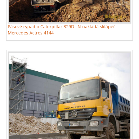
Pásové rypadlo Caterpillar 329D LN nakládá sklápěč
Mercedes Actros 4144