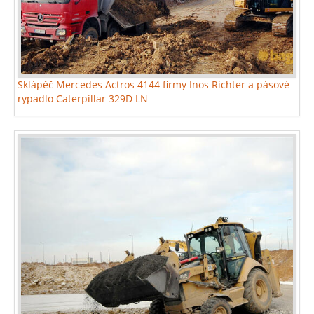
Sklápěč Mercedes Actros 4144 firmy Inos Richter a pásové
rypadlo Caterpillar 329D LN