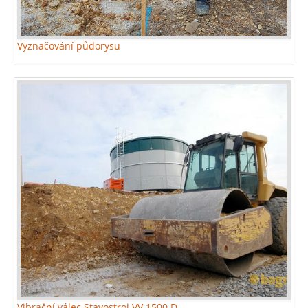
Vyznačování půdorysu
Vibrační válec Stavostroj VV 1500 D