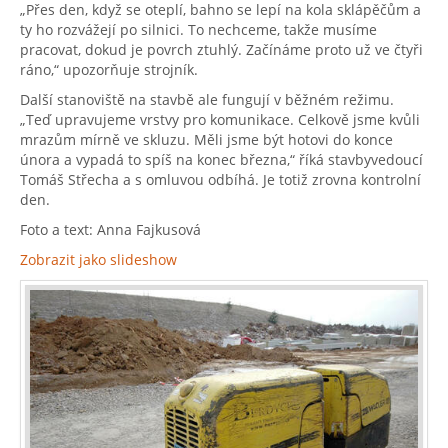
„Přes den, když se oteplí, bahno se lepí na kola sklápěčům a
ty ho rozvážejí po silnici. To nechceme, takže musíme
pracovat, dokud je povrch ztuhlý. Začínáme proto už ve čtyři
ráno,“ upozorňuje strojník.
Další stanoviště na stavbě ale fungují v běžném režimu.
„Teď upravujeme vrstvy pro komunikace. Celkově jsme kvůli
mrazům mírně ve skluzu. Měli jsme být hotovi do konce
února a vypadá to spíš na konec března,“ říká stavbyvedoucí
Tomáš Střecha a s omluvou odbíhá. Je totiž zrovna kontrolní
den.
Foto a text: Anna Fajkusová
Zobrazit jako slideshow