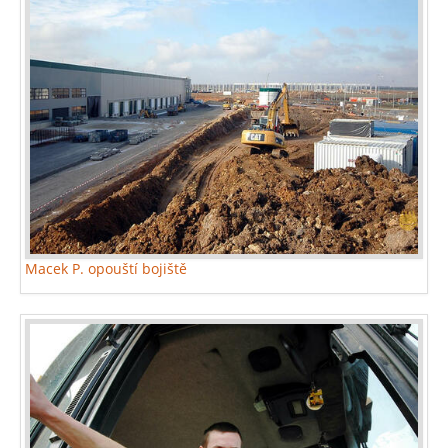
Macek P. opouští bojiště