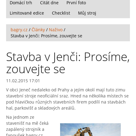
Domácí trh
Citát dne
První foto
Limitované edice
Checklist
Můj stroj
bagry.cz
/
Články
/
Naživo
/
Stavba v Jenči: Prosíme, zouvejte se
Stavba v Jenči: Prosíme,
zouvejte se
11.02.2015 17:01
V obci Jeneč nedaleko od Prahy a jejím okolí mají tuto zimu
stavební stroje neoficiální sraz. Hned na několika místech se
pod hlavičkou různých stavebních firem podílí na stavbách
hal, parkovišť a skladových areálů.
Na jednom ze
stavenišť na mě čeká
zapálený strojník a
fanoušek bagry.cz