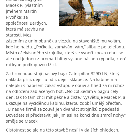
Macek P. (vlastním
jménem Martin
Pivoňka) ze
společnosti Berdych,
která má stavbu na
starosti. Mezi
zázemím z unimobuněk u vjezdu na staveniště mu volám,
kde ho najdu. „Počkejte, zamávám vám,“ slibuje po telefonu.
Místo očekávaného strojníka, který se vynoří zpoza rohu, se
ale nad jednou z hromad hlíny vysune násada rypadla, které
mi kyne podkopovou lžící.
Za hromadou stojí pásový bagr Caterpillar 329D LN, který
nakládá přijíždějící a odjíždějící sklápěče. Na kabině má
nálepku s nápisem zákaz vstupu v obuvi a hned za ní rohož
na odložení zablácených bot. „No co! Sedím v bagru celý
den, tak to tam chci mít pěkné a čisté,“ vysvětluje Macek P. a
ukazuje na vycíděnou kabinu, kterou zdobí umělý břečťan.
„U nás ve firmě se zouvá jen dvanáct strojníků z padesáti.
Dovedete si představit, jak jim asi na konci dne smrdí nohy?“
směje se Macek.
Čistotnost se ale na této stavbě nosí i v dalších ohledech.