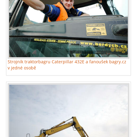
Strojník traktorbagru Caterpillar 432E a fanoušek bagry.cz
v jedné osobě