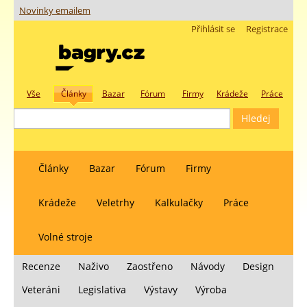
Novinky emailem
Přihlásit se
Registrace
Vše
Články
Bazar
Fórum
Firmy
Krádeže
Práce
Články
Bazar
Fórum
Firmy
Krádeže
Veletrhy
Kalkulačky
Práce
Volné stroje
Recenze
Naživo
Zaostřeno
Návody
Design
Veteráni
Legislativa
Výstavy
Výroba