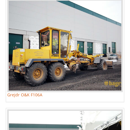
Grejdr O&K F106A