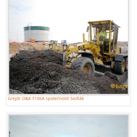
Grejdr O&K F106A společnosti Sedlák