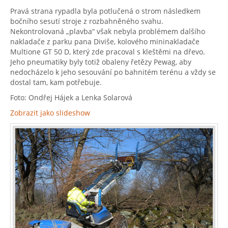
Pravá strana rypadla byla potlučená o strom následkem
bočního sesutí stroje z rozbahněného svahu.
Nekontrolovaná „plavba“ však nebyla problémem dalšího
nakladače z parku pana Diviše, kolového mininakladače
Multione GT 50 D, který zde pracoval s kleštěmi na dřevo.
Jeho pneumatiky byly totiž obaleny řetězy Pewag, aby
nedocházelo k jeho sesouvání po bahnitém terénu a vždy se
dostal tam, kam potřebuje.
Foto: Ondřej Hájek a Lenka Solarová
Zobrazit jako slideshow