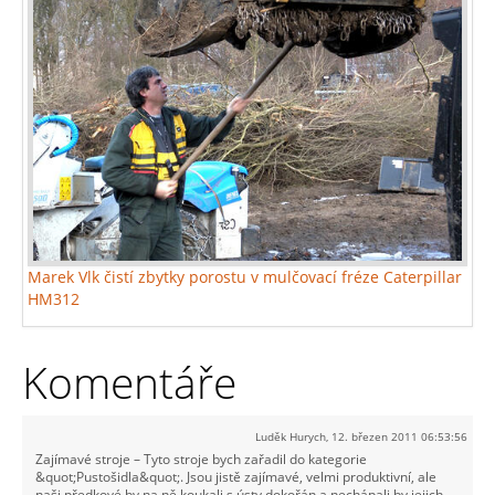
Marek Vlk čistí zbytky porostu v mulčovací fréze Caterpillar
HM312
Komentáře
Luděk Hurych
,
12. březen 2011 06:53:56
Zajímavé stroje – Tyto stroje bych zařadil do kategorie
&quot;Pustošidla&quot;. Jsou jistě zajímavé, velmi produktivní, ale
naši předkové by na ně koukali s ústy dokořán a nechápali by jejich