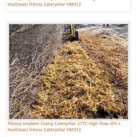
mulčovací frézou Caterpillar HM312
Pásový smykem řízený Caterpillar 277C High Flow XPS s
mulčovací frézou Caterpillar HM312