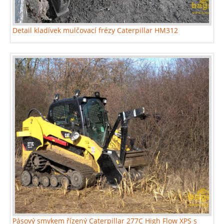
Detail kladívek mulčovací frézy Caterpillar HM312
Pásový smykem řízený Caterpillar 277C High Flow XPS s