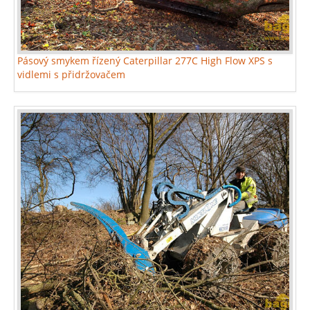
Pásový smykem řízený Caterpillar 277C High Flow XPS s
vidlemi s přidržovačem