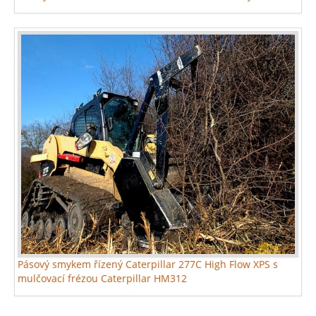
Pásový smykem řízený Caterpillar 277C High Flow XPS s
mulčovací frézou Caterpillar HM312