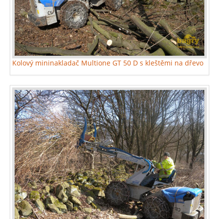
Kolový mininakladač Multione GT 50 D s kleštěmi na dřevo