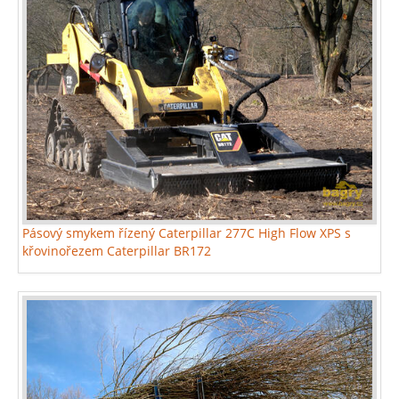
Pásový smykem řízený Caterpillar 277C High Flow XPS s
křovinořezem Caterpillar BR172