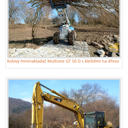
Kolový mininakladač Multione GT 50 D s kleštěmi na dřevo