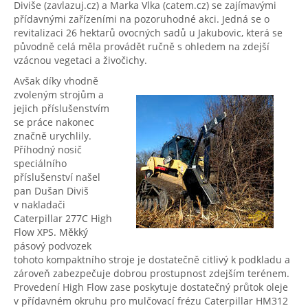
Diviše (zavlazuj.cz) a Marka Vlka (catem.cz) se zajímavými
přídavnými zařízeními na pozoruhodné akci. Jedná se o
revitalizaci 26 hektarů ovocných sadů u Jakubovic, která se
původně celá měla provádět ručně s ohledem na zdejší
vzácnou vegetaci a živočichy.
Avšak díky vhodně
zvoleným strojům a
jejich příslušenstvím
se práce nakonec
značně urychlily.
Příhodný nosič
speciálního
příslušenství našel
pan Dušan Diviš
v nakladači
Caterpillar 277C High
Flow XPS. Měkký
pásový podvozek
tohoto kompaktního stroje je dostatečně citlivý k podkladu a
zároveň zabezpečuje dobrou prostupnost zdejším terénem.
Provedení High Flow zase poskytuje dostatečný průtok oleje
v přídavném okruhu pro mulčovací frézu Caterpillar HM312