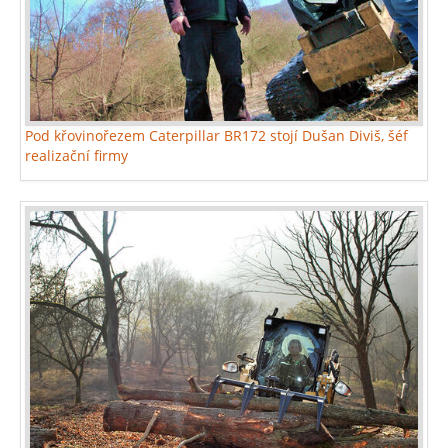
Pod křovinořezem Caterpillar BR172 stojí Dušan Diviš, šéf
realizační firmy