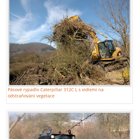
Pásové rypadlo Caterpillar 312C L s vidlemi na
odstraňování vegetace