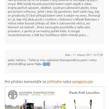
smysl. Měli každý kousek pozemků kolem svých obydlí a vůbec
krajiny pečlivě upraven, obdělán, využit pro pěstování plodin, trávy
pro krmení zvířectva...Ještě i dnes žijí pamětníci, kteří zažili časy, kdy
se prodávaly (!) části příkopů kolem silnic k sekání na seno...Pamatuji
to i já, kdy můj děda jezdil s vozíkem v Dobrovici u Mladé Boleslavi z
města sekat kousek příkopu až dole k cukrovarské vlečce, asi
kilometr od nádraží....Dnes nastoupila pustošidla a nafta teče
proudem, a peněz je na mašiny pořád málo. A stoupá
nezaměstnanost, a lidé bez kvalifikace těžko shánějí práci....
Alda .
,
11. březen 2011 12:17:28
palec nahoru – Tohle je moc zajímavá fotoreportáž,tu jsem i celou
přečetl:děkuji pane Hájku
Pro přidání komentáře se
přihlašte
nebo
zaregistrujte
.