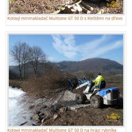
Kolový mininakladač Multione GT 50 D s kleštěmi na dřevo
Kolový mininakladač Multione GT 50 D na hrázi rybníka