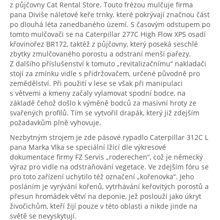
z půjčovny Cat Rental Store. Touto frézou mulčuje firma
pana Diviše náletové keře trnky, které pokrývají značnou část
po dlouhá léta zanedbaného území. S časovým odstupem po
tomto mulčovači se na Caterpillar 277C High Flow XPS osadí
křovinořez BR172, taktéž z půjčovny, který poseká seschlé
zbytky zmulčovaného porostu a odstraní menší pařezy.
Z dalšího příslušenství k tomuto „revitalizačnímu“ nakladači
stojí za zmínku vidle s přidržovačem, určené původně pro
zemědělství. Při použití v lese se však při manipulaci
s větvemi a kmeny začaly vylamovat spodní bodce, na
základě čehož došlo k výměně bodců za masivní hroty ze
svařených profilů. Tím se vytvořil drapák, který již zdejším
požadavkům plně vyhovuje.
Nezbytným strojem je zde pásové rypadlo Caterpillar 312C L
pana Marka Vlka se speciální lžící dle výkresové
dokumentace firmy FZ Servis „roderechen“, což je německý
výraz pro vidle na odstraňování vegetace. Ve zdejším fóru se
pro toto zařízení uchytilo též označení „kořenovka“. Jeho
posláním je vyrývání kořenů, vytrhávání keřovitých porostů a
přesun hromádek větví na deponie, jež poslouží jako úkryt
živočichům, kteří žijí pouze v této oblasti a nikde jinde na
světě se nevyskytují.