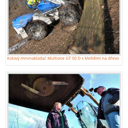
Kolový mininakladač Multione GT 50 D s kleštěmi na dřevo