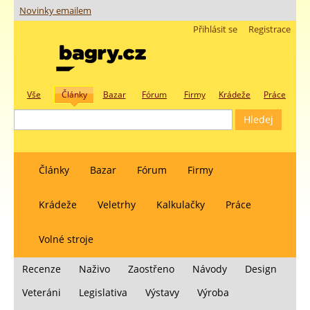
Novinky emailem
Přihlásit se
Registrace
Vše
Články
Bazar
Fórum
Firmy
Krádeže
Práce
Články
Bazar
Fórum
Firmy
Krádeže
Veletrhy
Kalkulačky
Práce
Volné stroje
Recenze
Naživo
Zaostřeno
Návody
Design
Veteráni
Legislativa
Výstavy
Výroba