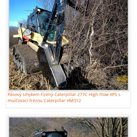
Pásový smykem řízený Caterpillar 277C High Flow XPS s
mulčovací frézou Caterpillar HM312