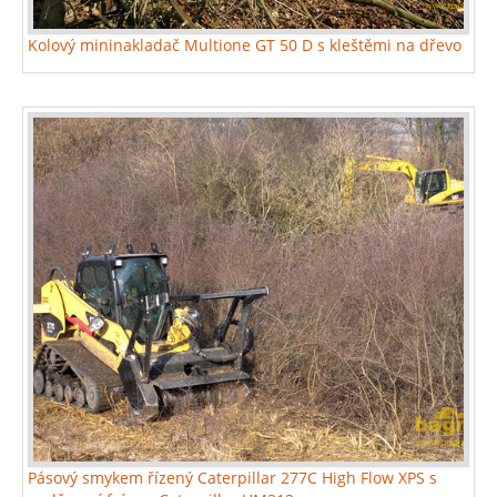
Kolový mininakladač Multione GT 50 D s kleštěmi na dřevo
Pásový smykem řízený Caterpillar 277C High Flow XPS s