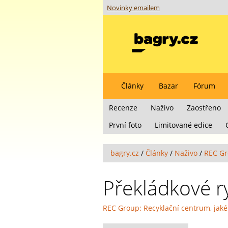
Novinky emailem
Články
Bazar
Fórum
Recenze
Naživo
Zaostřeno
První foto
Limitované edice
bagry.cz
/
Články
/
Naživo
/
REC Gr
Překládkové 
REC Group: Recyklační centrum, jaké