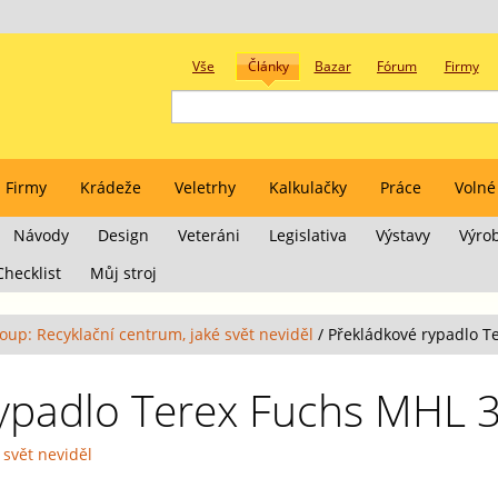
Vše
Články
Bazar
Fórum
Firmy
Firmy
Krádeže
Veletrhy
Kalkulačky
Práce
Volné
Návody
Design
Veteráni
Legislativa
Výstavy
Výro
Checklist
Můj stroj
oup: Recyklační centrum, jaké svět neviděl
/
Překládkové rypadlo T
rypadlo Terex Fuchs MHL 
 svět neviděl