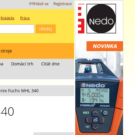
Přihlásit se
Registrace
Krádeže
Práce
 stroje
ba
Domácí trh
Citát dne
erex Fuchs MHL 340
340