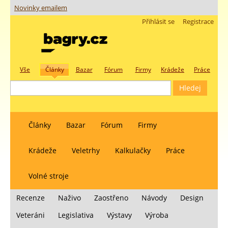
Novinky emailem
Přihlásit se
Registrace
Vše
Články
Bazar
Fórum
Firmy
Krádeže
Práce
Články
Bazar
Fórum
Firmy
Krádeže
Veletrhy
Kalkulačky
Práce
Volné stroje
Recenze
Naživo
Zaostřeno
Návody
Design
Veteráni
Legislativa
Výstavy
Výroba