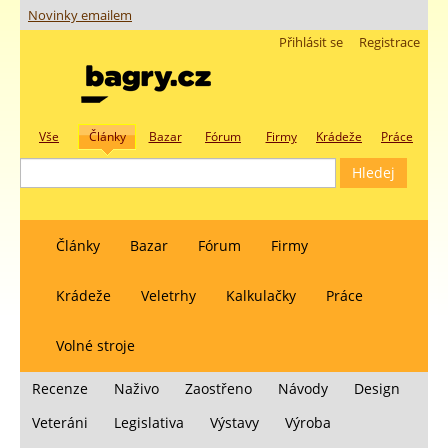
Novinky emailem
Přihlásit se
Registrace
Vše
Články
Bazar
Fórum
Firmy
Krádeže
Práce
Články
Bazar
Fórum
Firmy
Krádeže
Veletrhy
Kalkulačky
Práce
Volné stroje
Recenze
Naživo
Zaostřeno
Návody
Design
Veteráni
Legislativa
Výstavy
Výroba