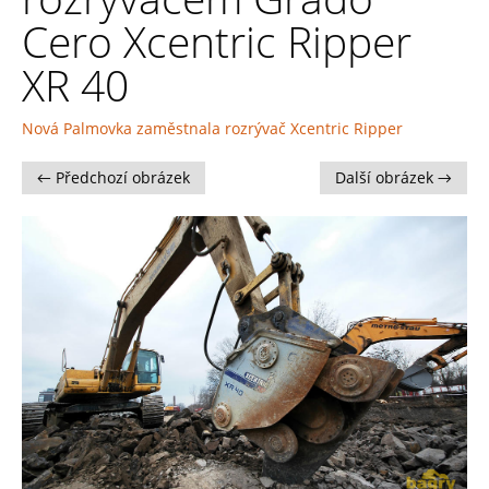
Cero Xcentric Ripper
XR 40
Nová Palmovka zaměstnala rozrývač Xcentric Ripper
← Předchozí obrázek
Další obrázek →