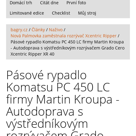
Domácí trh
Citát dne
První foto
Limitované edice
Checklist
Můj stroj
bagry.cz
/
Články
/
Naživo
/
Nová Palmovka zaměstnala rozrývač Xcentric Ripper
/
Pásové rypadlo Komatsu PC 450 LC firmy Martin Kroupa
- Autodoprava s výstředníkovým rozrývačem Grado Cero
Xcentric Ripper XR 40
Pásové rypadlo
Komatsu PC 450 LC
firmy Martin Kroupa -
Autodoprava s
výstředníkovým
rozrývačem Grado