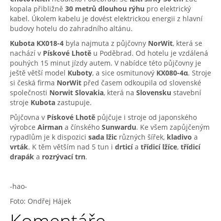
kopala přibližně
30 metrů dlouhou rýhu
pro elektrický
kabel. Úkolem kabelu je dovést elektrickou energii z hlavní
budovy hotelu do zahradního altánu.
Kubota KX018-4
byla najmuta z půjčovny
NorWit
, která se
nachází v
Pískové Lhotě
u Poděbrad. Od hotelu je vzdálená
pouhých 15 minut jízdy autem. V nabídce této půjčovny je
ještě větší model
Kuboty
, a sice osmitunový
KX080-4α
. Stroje
si česká firma
NorWit
před časem odkoupila od slovenské
společnosti
Norwit Slovakia
, která na
Slovensku
stavební
stroje
Kubota
zastupuje.
Půjčovna v
Pískové Lhotě
půjčuje i stroje od japonského
výrobce
Airman
a čínského
Sunwardu
. Ke všem zapůjčeným
rypadlům je k dispozici
sada lžic
různých šířek,
kladivo
a
vrták
. K těm větším nad 5 tun i
drticí
a
třídicí lžíce
,
třídicí
drapák
a
rozrývací trn
.
-hao-
Foto: Ondřej Hájek