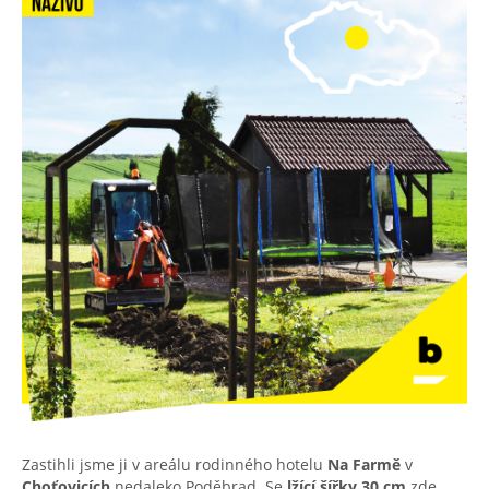
Zastihli jsme ji v areálu rodinného hotelu
Na Farmě
v
Choťovicích
nedaleko Poděbrad. Se
lžící šířky 30 cm
zde