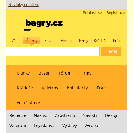
Novinky emailem
Přihlásit se
Registrace
Vše
Články
Bazar
Fórum
Firmy
Krádeže
Práce
Články
Bazar
Fórum
Firmy
Krádeže
Veletrhy
Kalkulačky
Práce
Volné stroje
Recenze
Naživo
Zaostřeno
Návody
Design
Veteráni
Legislativa
Výstavy
Výroba