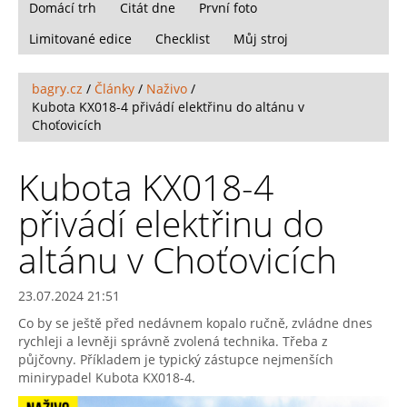
Domácí trh
Citát dne
První foto
Limitované edice
Checklist
Můj stroj
bagry.cz
/
Články
/
Naživo
/
Kubota KX018-4 přivádí elektřinu do altánu v
Choťovicích
Kubota KX018-4
přivádí elektřinu do
altánu v Choťovicích
23.07.2024 21:51
Co by se ještě před nedávnem kopalo ručně, zvládne dnes
rychleji a levněji správně zvolená technika. Třeba z
půjčovny. Příkladem je typický zástupce nejmenších
minirypadel Kubota KX018-4.