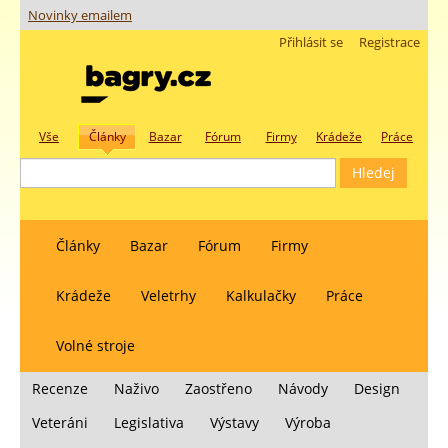
Novinky emailem
Přihlásit se
Registrace
Vše
Články
Bazar
Fórum
Firmy
Krádeže
Práce
Články
Bazar
Fórum
Firmy
Krádeže
Veletrhy
Kalkulačky
Práce
Volné stroje
Recenze
Naživo
Zaostřeno
Návody
Design
Veteráni
Legislativa
Výstavy
Výroba