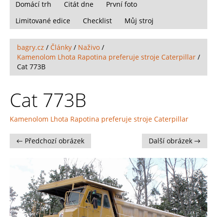
Domácí trh
Citát dne
První foto
Limitované edice
Checklist
Můj stroj
bagry.cz
/
Články
/
Naživo
/
Kamenolom Lhota Rapotina preferuje stroje Caterpillar
/
Cat 773B
Cat 773B
Kamenolom Lhota Rapotina preferuje stroje Caterpillar
← Předchozí obrázek
Další obrázek →