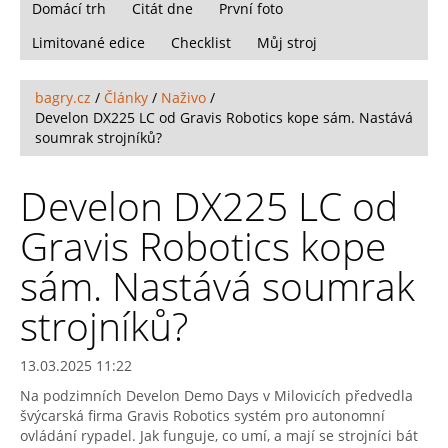
Domácí trh
Citát dne
První foto
Limitované edice
Checklist
Můj stroj
bagry.cz
/
Články
/
Naživo
/
Develon DX225 LC od Gravis Robotics kope sám. Nastává
soumrak strojníků?
Develon DX225 LC od
Gravis Robotics kope
sám. Nastává soumrak
strojníků?
13.03.2025 11:22
Na podzimních Develon Demo Days v Milovicích předvedla
švýcarská firma Gravis Robotics systém pro autonomní
ovládání rypadel. Jak funguje, co umí, a mají se strojníci bát