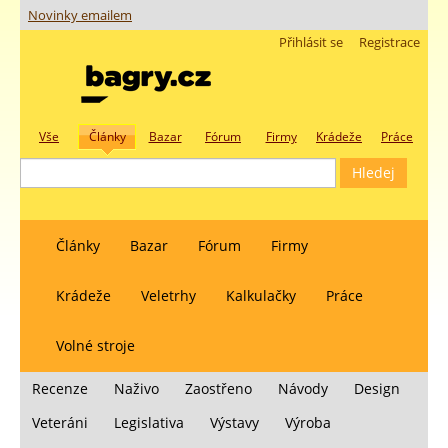
Novinky emailem
Přihlásit se
Registrace
Vše
Články
Bazar
Fórum
Firmy
Krádeže
Práce
Články
Bazar
Fórum
Firmy
Krádeže
Veletrhy
Kalkulačky
Práce
Volné stroje
Recenze
Naživo
Zaostřeno
Návody
Design
Veteráni
Legislativa
Výstavy
Výroba