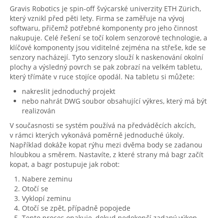
Gravis Robotics je spin-off švýcarské univerzity ETH Zürich,
který vznikl před pěti lety. Firma se zaměřuje na vývoj
softwaru, přičemž potřebné komponenty pro jeho činnost
nakupuje. Celé řešení se točí kolem senzorové technologie, a
klíčové komponenty jsou viditelné zejména na střeše, kde se
senzory nacházejí. Tyto senzory slouží k naskenování okolní
plochy a výsledný povrch se pak zobrazí na velkém tabletu,
který třímáte v ruce stojíce opodál. Na tabletu si můžete:
nakreslit jednoduchý projekt
nebo nahrát DWG soubor obsahující výkres, který má být
realizován
V současnosti se systém používá na předváděcích akcích,
v rámci kterých vykonává poměrně jednoduché úkoly.
Například dokáže kopat rýhu mezi dvěma body se zadanou
hloubkou a směrem. Nastavíte, z které strany má bagr začít
kopat, a bagr postupuje jak robot:
Nabere zeminu
Otočí se
Vyklopí zeminu
Otočí se zpět, případně popojede
Tento proces opakuje, dokud nedokončí zadaný výkop