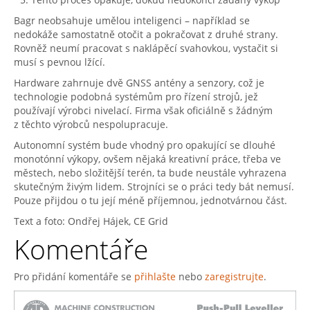
Bagr neobsahuje umělou inteligenci – například se
nedokáže samostatně otočit a pokračovat z druhé strany.
Rovněž neumí pracovat s naklápěcí svahovkou, vystačit si
musí s pevnou lžící.
Hardware zahrnuje dvě GNSS antény a senzory, což je
technologie podobná systémům pro řízení strojů, jež
používají výrobci nivelací. Firma však oficiálně s žádným
z těchto výrobců nespolupracuje.
Autonomní systém bude vhodný pro opakující se dlouhé
monotónní výkopy, ovšem nějaká kreativní práce, třeba ve
městech, nebo složitější terén, ta bude neustále vyhrazena
skutečným živým lidem. Strojníci se o práci tedy bát nemusí.
Pouze přijdou o tu její méně příjemnou, jednotvárnou část.
Text a foto: Ondřej Hájek, CE Grid
Komentáře
Pro přidání komentáře se
přihlašte
nebo
zaregistrujte
.