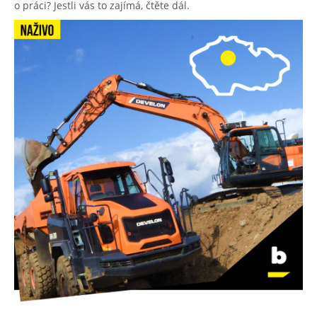
o práci? Jestli vás to zajímá, čtěte dál.