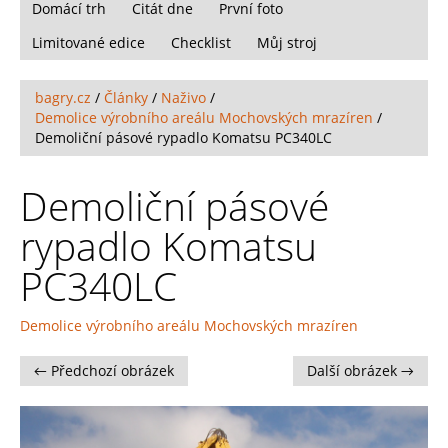
Domácí trh
Citát dne
První foto
Limitované edice
Checklist
Můj stroj
bagry.cz
/
Články
/
Naživo
/
Demolice výrobního areálu Mochovských mrazíren
/
Demoliční pásové rypadlo Komatsu PC340LC
Demoliční pásové
rypadlo Komatsu
PC340LC
Demolice výrobního areálu Mochovských mrazíren
← Předchozí obrázek
Další obrázek →