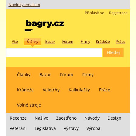
Novinky emailem
Přihlásit se
Registrace
Vše
Články
Bazar
Fórum
Firmy
Krádeže
Práce
Články
Bazar
Fórum
Firmy
Krádeže
Veletrhy
Kalkulačky
Práce
Volné stroje
Recenze
Naživo
Zaostřeno
Návody
Design
Veteráni
Legislativa
Výstavy
Výroba