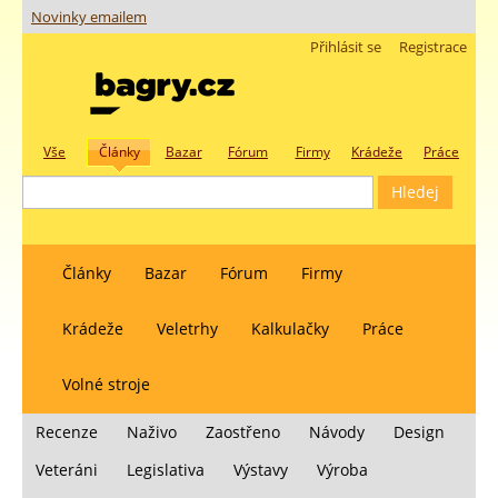
Novinky emailem
Přihlásit se
Registrace
Vše
Články
Bazar
Fórum
Firmy
Krádeže
Práce
Články
Bazar
Fórum
Firmy
Krádeže
Veletrhy
Kalkulačky
Práce
Volné stroje
Recenze
Naživo
Zaostřeno
Návody
Design
Veteráni
Legislativa
Výstavy
Výroba