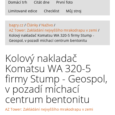
Domácí trh
Citát dne
První foto
Limitované edice
Checklist
Můj stroj
bagry.cz
/
Články
/
Naživo
/
AZ Tower: Zakládání nejvyššího mrakodrapu v zemi
/
Kolový nakladač Komatsu WA 320-5 firmy Stump -
Geospol, v pozadí míchací centrum bentonitu
Kolový nakladač
Komatsu WA 320-5
firmy Stump - Geospol,
v pozadí míchací
centrum bentonitu
AZ Tower: Zakládání nejvyššího mrakodrapu v zemi