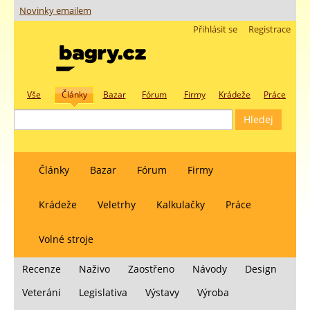
Novinky emailem
Přihlásit se
Registrace
Vše
Články
Bazar
Fórum
Firmy
Krádeže
Práce
Články
Bazar
Fórum
Firmy
Krádeže
Veletrhy
Kalkulačky
Práce
Volné stroje
Recenze
Naživo
Zaostřeno
Návody
Design
Veteráni
Legislativa
Výstavy
Výroba