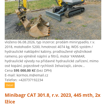
vloženo 06.08.2026, typ inzerce: prodám minirypadlo, r.v.
2018, motohodin 5200, hmotnost 4074 kg, WDS systém /
hydraulické naklápění kabiny, prodloužené výložníkové
rameno, po výměně náplní a filtrů, motor YANMAR,
hydraulické vývody na přídavné hydraulické zařízení, mimo
osé kopání, pojezdové rychlosti želva/zajíc, zánov...
Cena
595 000,00 Kč
(bez DPH)
E-mail: kormos.m@email.cz
Telefon: +420737192234
Detail
Minibagr CAT 301.8, r.v. 2023, 445 mth, 2x
lžíce