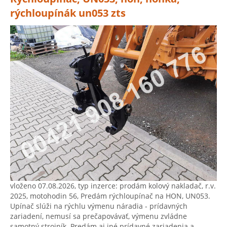
rýchloupínák un053 zts
vloženo 07.08.2026, typ inzerce: prodám kolový nakladač, r.v.
2025, motohodin 56, Predám rýchloupínač na HON, UN053.
Upínač slúži na rýchlu výmenu náradia - prídavných
zariadení, nemusí sa prečapovávať, výmenu zvládne
samotný strojník. Predám aj iné prídavné zariadenia a