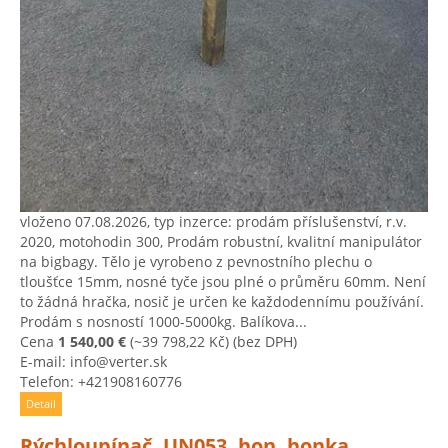
vloženo 07.08.2026, typ inzerce: prodám příslušenství, r.v.
2020, motohodin 300, Prodám robustní, kvalitní manipulátor
na bigbagy. Tělo je vyrobeno z pevnostního plechu o
tloušťce 15mm, nosné tyče jsou plné o průměru 60mm. Není
to žádná hračka, nosič je určen ke každodennímu používání.
Prodám s nosností 1000-5000kg. Balíkova...
Cena
1 540,00 €
(~39 798,22 Kč)
(bez DPH)
E-mail: info@verter.sk
Telefon: +421908160776
Detail
Rýchloupínač, UN053, hon, honka,