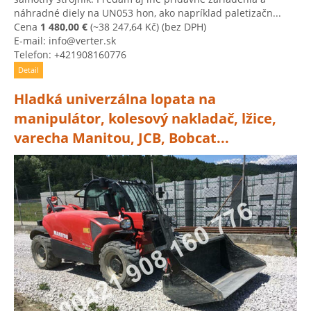
náhradné diely na UN053 hon, ako napríklad paletizačn...
Cena
1 480,00 €
(~38 247,64 Kč)
(bez DPH)
E-mail: info@verter.sk
Telefon: +421908160776
Detail
Hladká univerzálna lopata na
manipulátor, kolesový nakladač, lžice,
varecha Manitou, JCB, Bobcat...