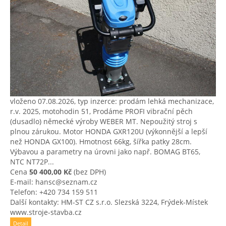
vloženo 07.08.2026, typ inzerce: prodám lehká mechanizace,
r.v. 2025, motohodin 51, Prodáme PROFI vibrační pěch
(dusadlo) německé výroby WEBER MT. Nepoužitý stroj s
plnou zárukou. Motor HONDA GXR120U (výkonnější a lepší
než HONDA GX100). Hmotnost 66kg, šířka patky 28cm.
Výbavou a parametry na úrovni jako např. BOMAG BT65,
NTC NT72P...
Cena
50 400,00 Kč
(bez DPH)
E-mail: hansc@seznam.cz
Telefon: +420 734 159 511
Další kontakty: HM-ST CZ s.r.o. Slezská 3224, Frýdek-Místek
www.stroje-stavba.cz
Detail