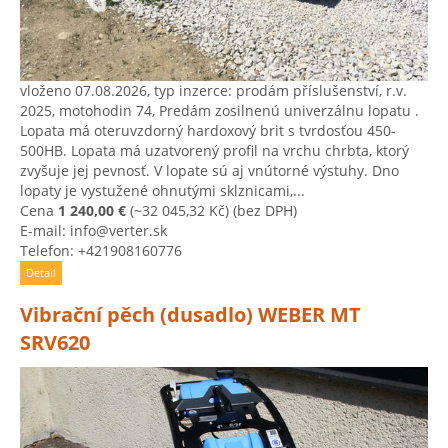
vloženo 07.08.2026, typ inzerce: prodám příslušenství, r.v.
2025, motohodin 74, Predám zosilnenú univerzálnu lopatu .
Lopata má oteruvzdorný hardoxový brit s tvrdosťou 450-
500HB. Lopata má uzatvorený profil na vrchu chrbta, ktorý
zvyšuje jej pevnosť. V lopate sú aj vnútorné výstuhy. Dno
lopaty je vystužené ohnutými sklznicami,...
Cena
1 240,00 €
(~32 045,32 Kč)
(bez DPH)
E-mail: info@verter.sk
Telefon: +421908160776
Detail
Vibrační pěch (dusadlo) WEBER MT
SRV620