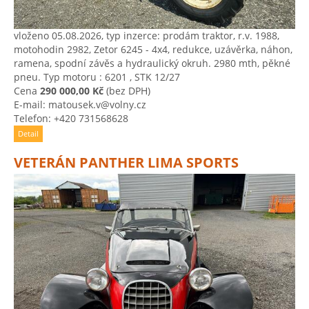
vloženo 05.08.2026, typ inzerce: prodám traktor, r.v. 1988,
motohodin 2982, Zetor 6245 - 4x4, redukce, uzávěrka, náhon,
ramena, spodní závěs a hydraulický okruh. 2980 mth, pěkné
pneu. Typ motoru : 6201 , STK 12/27
Cena
290 000,00 Kč
(bez DPH)
E-mail: matousek.v@volny.cz
Telefon: +420 731568628
Detail
VETERÁN PANTHER LIMA SPORTS