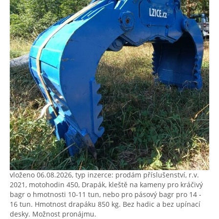
vloženo 06.08.2026, typ inzerce: prodám příslušenství, r.v.
2021, motohodin 450, Drapák, kleště na kameny pro kráčivý
bagr o hmotnosti 10-11 tun, nebo pro pásový bagr pro 14 -
16 tun. Hmotnost drapáku 850 kg. Bez hadic a bez upínací
desky. Možnost pronájmu.