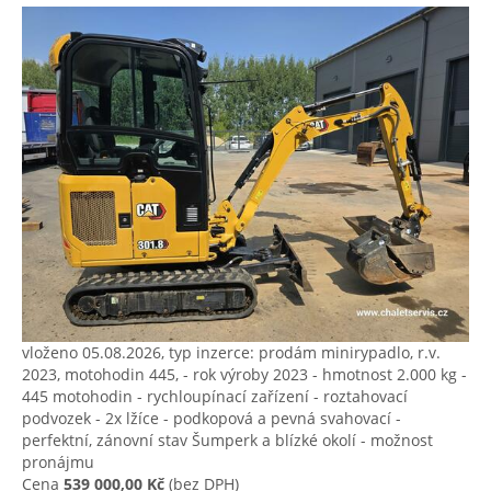
vloženo 05.08.2026, typ inzerce: prodám minirypadlo, r.v.
2023, motohodin 445, - rok výroby 2023 - hmotnost 2.000 kg -
445 motohodin - rychloupínací zařízení - roztahovací
podvozek - 2x lžíce - podkopová a pevná svahovací -
perfektní, zánovní stav Šumperk a blízké okolí - možnost
pronájmu
Cena
539 000,00 Kč
(bez DPH)