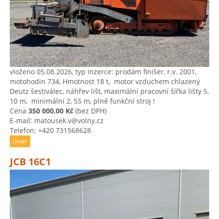
vloženo 05.08.2026, typ inzerce: prodám finišer, r.v. 2001,
motohodin 734, Hmotnost 18 t, ​ motor vzduchem chlazený
Deutz šestiválec, ​náhřev lišt, ​maximální pracovní šířka lišty 5,
​10 m, ​ minimální 2, ​55 m, ​plně funkční stroj !
Cena
350 000,00 Kč
(bez DPH)
E-mail: matousek.v@volny.cz
Telefon: +420 731568628
Detail
JCB 16C1