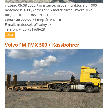
vloženo 06.08.2026, typ inzerce: prodám traktor, r.v. 1980,
motohodin 1000, Zetor 6911 - motor fukční, hydraulika
funguje, traktor bez servo řízení.
Cena
120 000,00 Kč
(neplátce DPH)
E-mail: matousek.v@volny.cz
Telefon: +420 731568628
Detail
Volvo FM FMX 500 + Kässbohrer