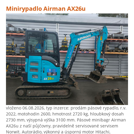
Minirypadlo Airman AX26u
vloženo 06.08.2026, typ inzerce: prodám pásové rypadlo, r.v.
2022, motohodin 2600, hmotnost 2720 kg, hloubkový dosah
2730 mm, výsypná výška 3100 mm. Pásové minibagr Airman
AX26u z naší půjčovny, pravidelně servisované servisem
Norwit. Autorádio, výkonný a úsporný motor Hitachi,