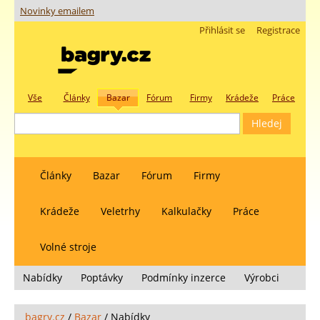
Novinky emailem
Přihlásit se
Registrace
Vše
Články
Bazar
Fórum
Firmy
Krádeže
Práce
Články
Bazar
Fórum
Firmy
Krádeže
Veletrhy
Kalkulačky
Práce
Volné stroje
Nabídky
Poptávky
Podmínky inzerce
Výrobci
bagry.cz
/
Bazar
/
Nabídky