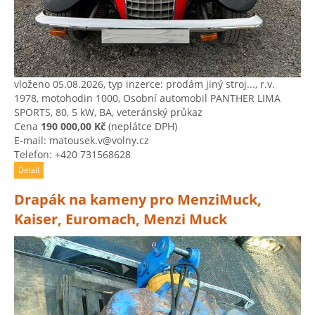
vloženo 05.08.2026, typ inzerce: prodám jiný stroj..., r.v.
1978, motohodin 1000, Osobní automobil PANTHER LIMA
SPORTS, 80, 5 kW, BA, veteránský průkaz
Cena
190 000,00 Kč
(neplátce DPH)
E-mail: matousek.v@volny.cz
Telefon: +420 731568628
Detail
Drapák na kameny pro MenziMuck,
Kaiser, Euromach, Menzi Muck