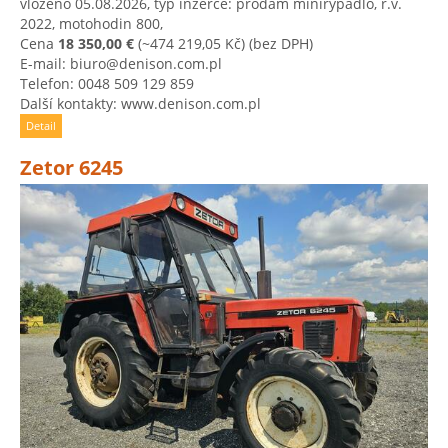
vloženo 05.08.2026, typ inzerce: prodám minirypadlo, r.v.
2022, motohodin 800,
Cena
18 350,00 €
(~474 219,05 Kč)
(bez DPH)
E-mail: biuro@denison.com.pl
Telefon: 0048 509 129 859
Další kontakty: www.denison.com.pl
Detail
Zetor 6245