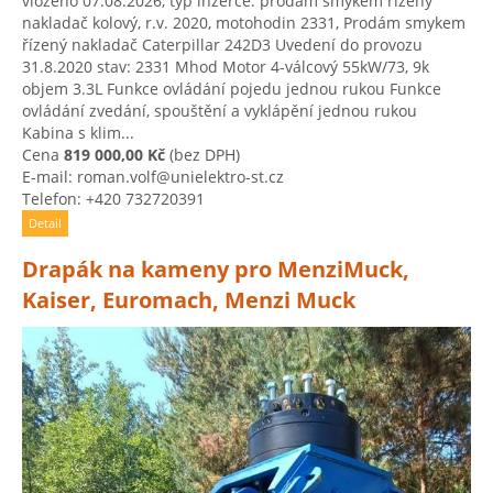
vloženo 07.08.2026, typ inzerce: prodám smykem řízený
nakladač kolový, r.v. 2020, motohodin 2331, Prodám smykem
řízený nakladač Caterpillar 242D3 Uvedení do provozu
31.8.2020 stav: 2331 Mhod Motor 4-válcový 55kW/73, 9k
objem 3.3L Funkce ovládání pojedu jednou rukou Funkce
ovládání zvedání, spouštění a vyklápění jednou rukou
Kabina s klim...
Cena
819 000,00 Kč
(bez DPH)
E-mail: roman.volf@unielektro-st.cz
Telefon: +420 732720391
Detail
Drapák na kameny pro MenziMuck,
Kaiser, Euromach, Menzi Muck