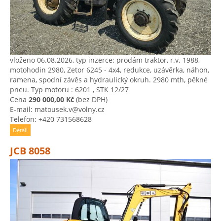
vloženo 06.08.2026, typ inzerce: prodám traktor, r.v. 1988,
motohodin 2980, Zetor 6245 - 4x4, redukce, uzávěrka, náhon,
ramena, spodní závěs a hydraulický okruh. 2980 mth, pěkné
pneu. Typ motoru : 6201 , STK 12/27
Cena
290 000,00 Kč
(bez DPH)
E-mail: matousek.v@volny.cz
Telefon: +420 731568628
Detail
JCB 8058