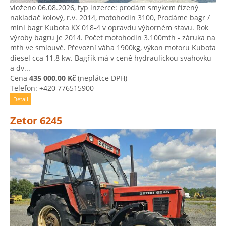
vloženo 06.08.2026, typ inzerce: prodám smykem řízený
nakladač kolový, r.v. 2014, motohodin 3100, Prodáme bagr /
mini bagr Kubota KX 018-4 v opravdu výborném stavu. Rok
výroby bagru je 2014. Počet motohodin 3.100mth - záruka na
mth ve smlouvě. Převozní váha 1900kg, výkon motoru Kubota
diesel cca 11.8 kw. Bagřík má v ceně hydraulickou svahovku
a dv...
Cena
435 000,00 Kč
(neplátce DPH)
Telefon: +420 776515900
Detail
Zetor 6245