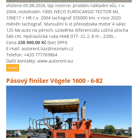
vloženo 05.08.2026, typ inzerce: prodám nákladní vůz, r.v.
2004, motohodin 1000, IVECO EUROCARGO TECTOR ML
100E17 + HR r.v. 2004 tachograf 335000 km. v roce 2020
měněn tachograf. Manuální 6 st převodovka motor 4 válec
125 kw auto na pérech, uzávěrka diferenciálu Ložná plocha
540 cm. Hydraulická ruka HIAB 077- CL 2, 8 m - 2200...
Cena
238 000,00 Kč
(bez DPH)
E-mail: autorent.liaz@seznam.cz
Telefon: +420 777769864
Další kontakty: www.autorent.eu
Detail
Pásový finišer Vögele 1600 - 6-82