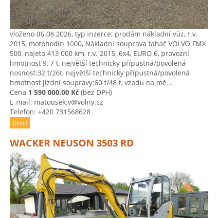
vloženo 06.08.2026, typ inzerce: prodám nákladní vůz, r.v.
2015, motohodin 1000, Nákladní souprava tahač VOLVO FMX
500, najeto 413 000 km, r.v. 2015, 6x4, EURO 6, provozní
hmotnost 9, 7 t, největší technicky přípustná/povolená
nosnost:32 t/26t, největší technicky přípustná/povolená
hmotnost jízdní soupravy:60 t/48 t, vzadu na mě...
Cena
1 590 000,00 Kč
(bez DPH)
E-mail: matousek.v@volny.cz
Telefon: +420 731568628
Detail
WACKER NEUSON 3503 RD