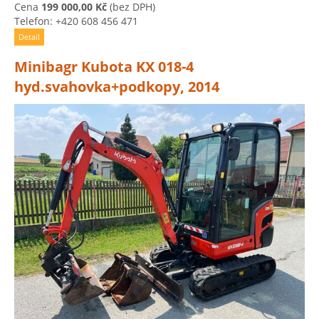
Cena
199 000,00 Kč
(bez DPH)
Telefon: +420 608 456 471
Detail
Minibagr Kubota KX 018-4
hyd.svahovka+podkopy, 2014