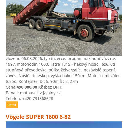
vloženo 06.08.2026, typ inzerce: prodám nákladní vůz, r.v.
1997, motohodin 1000, Tatra T815 - hákový nosič . 6x6, 6ti
stupňová převodovka, půlky, želva/zajíc , nezávislé topení,
závěs. Nosič - teleskop, výška háku 150cm. Motor osmi válec
turbo. Kontejner: D : 5, 90m Š : 2, 27m
Cena
490 000,00 Kč
(bez DPH)
E-mail: matousek.v@volny.cz
Telefon: +420 731568628
Detail
Vögele SUPER 1600 6-82