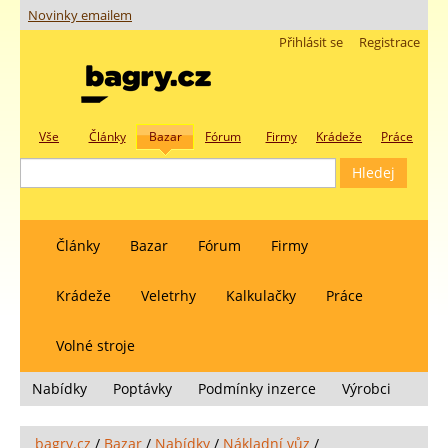
Novinky emailem
Přihlásit se
Registrace
Vše
Články
Bazar
Fórum
Firmy
Krádeže
Práce
Články
Bazar
Fórum
Firmy
Krádeže
Veletrhy
Kalkulačky
Práce
Volné stroje
Nabídky
Poptávky
Podmínky inzerce
Výrobci
bagry.cz
/
Bazar
/
Nabídky
/
Nákladní vůz
/