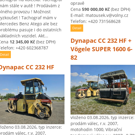
opravě
mám stále v autě ! Prodávám z
Cena
590 000,00 Kč
(bez DPH)
plného provozu ! Možnost
E-mail: matousek.v@volny.cz
vyzkoušet ! Tachograf mám v
Telefon: +420 731568628
Mercedes Benz Atego ale bez
Detail
problému pasuje i do ostatních
nákladních vozidel. Akt...
Dynapac CC 232 HF +
Cena
12 345,00 Kč
(bez DPH)
Telefon: +420 602368787
Vögele SUPER 1600 6-
Detail
82
Dynapac CC 232 HF
vloženo 03.08.2026, typ inzerce:
prodám válec, r.v. 2007,
vloženo 03.08.2026, typ inzerce:
motohodin 1000, Vibrační
prodám válec, r.v. 2007,