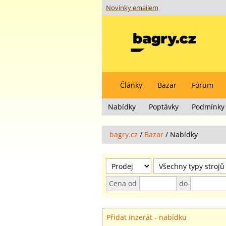
Novinky emailem
Články
Bazar
Fórum
Nabídky
Poptávky
Podmínky 
bagry.cz
/
Bazar
/
Nabídky
Cena od
do
Přidat inzerát - nabídku