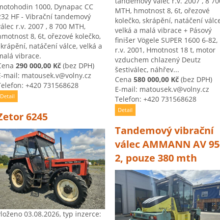
tandemový válec r.v. 2007 , 8 70
motohodin 1000, Dynapac CC
MTH, hmotnost 8, 6t, ořezové
232 HF - Vibrační tandemový
kolečko, skrápění, natáčení válce
válec r.v. 2007 , 8 700 MTH,
velká a malá vibrace + Pásový
hmotnost 8, 6t, ořezové kolečko,
finišer Vögele SUPER 1600 6-82,
skrápění, natáčení válce, velká a
r.v. 2001, Hmotnost 18 t, motor
malá vibrace.
vzduchem chlazený Deutz
Cena
290 000,00 Kč
(bez DPH)
šestiválec, náhřev...
E-mail: matousek.v@volny.cz
Cena
580 000,00 Kč
(bez DPH)
Telefon: +420 731568628
E-mail: matousek.v@volny.cz
Detail
Telefon: +420 731568628
Detail
Zetor 6245
Tandemový vibrační
válec AMMANN AV 95
2, pouze 380 mth
vloženo 03.08.2026, typ inzerce: