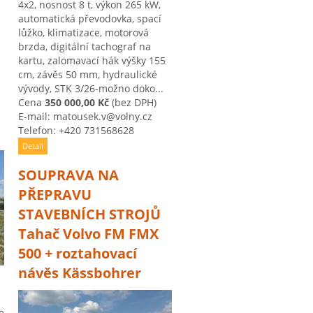
4x2, nosnost 8 t, výkon 265 kW,
automatická převodovka, spací
lůžko, klimatizace, motorová
brzda, digitální tachograf na
kartu, zalomavací hák výšky 155
cm, závěs 50 mm, hydraulické
vývody, STK 3/26-možno doko...
Cena
350 000,00 Kč
(bez DPH)
E-mail: matousek.v@volny.cz
Telefon: +420 731568628
Detail
SOUPRAVA NA
PŘEPRAVU
STAVEBNÍCH STROJŮ
Tahač Volvo FM FMX
500 + roztahovací
návěs Kässbohrer