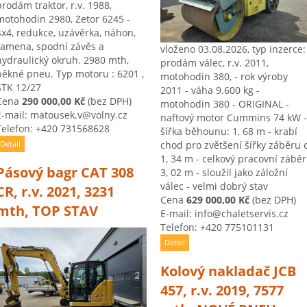
prodám traktor, r.v. 1988,
motohodin 2980, Zetor 6245 -
4x4, redukce, uzávěrka, náhon,
ramena, spodní závěs a
vloženo 03.08.2026, typ inzerce:
hydraulický okruh. 2980 mth,
prodám válec, r.v. 2011,
pěkné pneu. Typ motoru : 6201 ,
motohodin 380, - rok výroby
STK 12/27
2011 - váha 9.600 kg -
Cena
290 000,00 Kč
(bez DPH)
motohodin 380 - ORIGINAL -
E-mail: matousek.v@volny.cz
naftový motor Cummins 74 kW -
Telefon: +420 731568628
šířka běhounu: 1, 68 m - krabí
chod pro zvětšení šířky záběru 
Detail
1, 34 m - celkový pracovní záběr
Pásový bagr CAT 308
3, 02 m - sloužil jako záložní
válec - velmi dobrý stav
CR, r.v. 2021, 3231
Cena
629 000,00 Kč
(bez DPH)
mth, TOP STAV
E-mail: info@chaletservis.cz
Telefon: +420 775101131
Detail
Kolový nakladač JCB
457, r.v. 2019, 7577