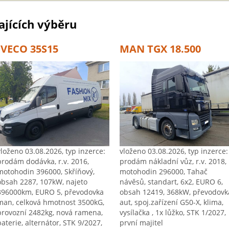
jících výběru
IVECO 35S15
MAN TGX 18.500
vloženo 03.08.2026, typ inzerce:
vloženo 03.08.2026, typ inzerce:
prodám dodávka, r.v. 2016,
prodám nákladní vůz, r.v. 2018,
motohodin 396000, Skříňový,
motohodin 296000, Tahač
obsah 2287, 107kW, najeto
návěsů, standart, 6x2, EURO 6,
396000km, EURO 5, převodovka
obsah 12419, 368kW, převodovk
man, celková hmotnost 3500kG,
aut, spoj.zařízení G50-X, klima,
provozní 2482kg, nová ramena,
vysílačka , 1x lůžko, STK 1/2027,
baterie, alternátor, STK 9/2027,
první majitel