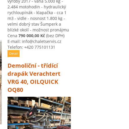
výroby 2017 - váha 5.000 kg -
2.484 motohodin - hydraulický
rychloupínák - klapačka - cca 1
m3 - vidle - nosnost 1.800 kg -
velmi dobrý stav Šumperk a
blízké okolí - možnost pronájmu
Cena
790 000,00 Kč
(bez DPH)
E-mail: info@chaletservis.cz
Telefon: +420 775101131
Detail
Demoliční - třídící
drapák Verachtert
VRG 40, OILQUICK
OQ80