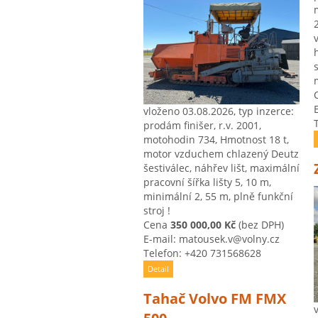
vloženo 03.08.2026, typ inzerce:
prodám finišer, r.v. 2001,
motohodin 734, Hmotnost 18 t, ​
motor vzduchem chlazený Deutz
šestiválec, ​náhřev lišt, ​maximální
pracovní šířka lišty 5, ​10 m, ​
minimální 2, ​55 m, ​plně funkční
stroj !
Cena
350 000,00 Kč
(bez DPH)
E-mail: matousek.v@volny.cz
Telefon: +420 731568628
Detail
Tahač Volvo FM FMX