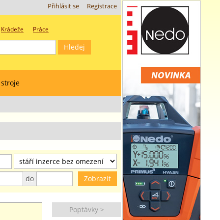
Přihlásit se
Registrace
Krádeže
Práce
 stroje
do
Poptávky >