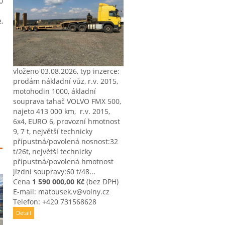
0
,
vloženo 03.08.2026, typ inzerce:
prodám nákladní vůz, r.v. 2015,
motohodin 1000, ákladní
souprava tahač VOLVO FMX 500, ​
najeto 413 000 km, ​ r.v. 2015, ​
6x4, ​EURO 6, ​provozní hmotnost
9, ​7 t, ​největší technicky
přípustná/povolená nosnost:32
-
t/26t, ​největší technicky
přípustná/povolená hmotnost
jízdní soupravy:60 t/48...
Cena
1 590 000,00 Kč
(bez DPH)
E-mail: matousek.v@volny.cz
Telefon: +420 731568628
Detail