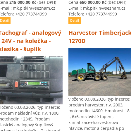
Cena
215 000,00 Kč
(bez DPH)
Cena
650 000,00 Kč
(bez DPH)
E-mail: mk.pitkin@seznam.cz
E-mail: mk.pitkin@seznam.cz
Telefon: +420 773744999
Telefon: +420 773744999
Detail
Detail
Tachograf - analogový
Harvestor Timberjac
- 24V - na kolečka -
1270D
klasika - šuplík
vloženo 03.08.2026, typ inzerce:
prodám harvestor, r.v. 2003,
vloženo 03.08.2026, typ inzerce:
motohodin 14600, Hmotnost 18
prodám nákladní vůz, r.v. 1800,
t, 6x6, nezávislé topení,
motohodin 12345, Prodám
klimatizace+harvestorová
klasický analogový šuplíkový
hlavice, motor a čerpadla po
tachograf na kolečka. Tachograf