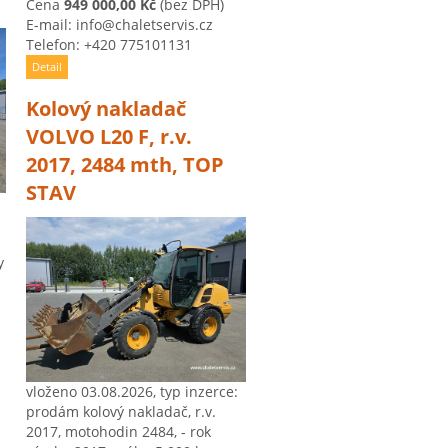
Cena
949 000,00 Kč
(bez DPH)
E-mail: info@chaletservis.cz
Telefon: +420 775101131
Detail
Kolový nakladač
VOLVO L20 F, r.v.
2017, 2484 mth, TOP
STAV
y
vloženo 03.08.2026, typ inzerce:
prodám kolový nakladač, r.v.
2017, motohodin 2484, - rok