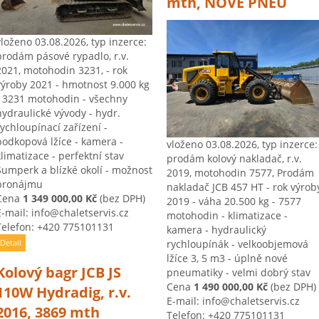
mth, NOVÉ PNEU
vloženo 03.08.2026, typ inzerce:
prodám pásové rypadlo, r.v.
2021, motohodin 3231, - rok
výroby 2021 - hmotnost 9.000 kg
- 3231 motohodin - všechny
hydraulické vývody - hydr.
rychloupínací zařízení -
podkopová lžíce - kamera -
vloženo 03.08.2026, typ inzerce:
klimatizace - perfektní stav
prodám kolový nakladač, r.v.
Šumperk a blízké okolí - možnost
2019, motohodin 7577, Prodám
pronájmu
nakladač JCB 457 HT - rok výrob
Cena
1 349 000,00 Kč
(bez DPH)
2019 - váha 20.500 kg - 7577
E-mail: info@chaletservis.cz
motohodin - klimatizace -
Telefon: +420 775101131
kamera - hydraulický
rychloupínák - velkoobjemová
Detail
lžíce 3, 5 m3 - úplně nové
Kolový bagr JCB JS
pneumatiky - velmi dobrý stav
Cena
1 490 000,00 Kč
(bez DPH)
110W Hydradig, r.v.
E-mail: info@chaletservis.cz
2016, 3869 mth
Telefon: +420 775101131