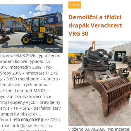
Detail
Demoliční a třídící
drapák Verachtert
VRG 30
vloženo 03.08.2026, typ inzerce:
prodám kolové rypadlo, r.v.
2016, motohodin 3869, - rok
výroby 2016 - hmotnost 11.545
kg - 3.869 motohodin - kamera -
klimatizace - rychloupínací
zařízení Lehnhoff MS 08 -
hydraulická svahovací lžíce -
stroj koupený v JCB - pravidelný
servis - TP + SPZ - perfektní stav
Šumperk a blízké ok...
Cena
1 190 000,00 Kč
(bez DPH)
E-mail: info@chaletservis.cz
vloženo 03.08.2026, typ inzerce: