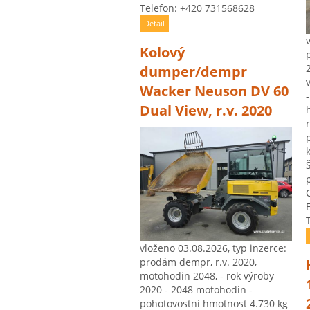
Telefon: +420 731568628
Detail
Kolový
dumper/dempr
Wacker Neuson DV 60
Dual View, r.v. 2020
vloženo 03.08.2026, typ inzerce:
prodám dempr, r.v. 2020,
motohodin 2048, - rok výroby
2020 - 2048 motohodin -
pohotovostní hmotnost 4.730 kg