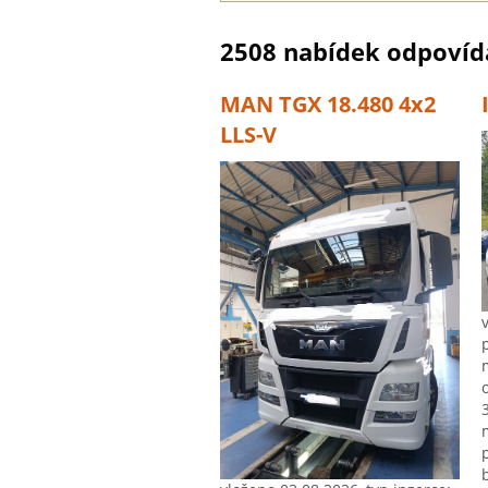
2508 nabídek odpovída
MAN TGX 18.480 4x2
LLS-V