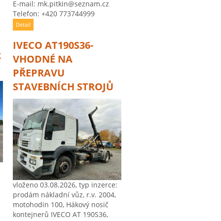
E-mail: mk.pitkin@seznam.cz
Telefon: +420 773744999
Detail
IVECO AT190S36-
k
VHODNÉ NA
PŘEPRAVU
STAVEBNÍCH STROJŮ
vloženo 03.08.2026, typ inzerce:
prodám nákladní vůz, r.v. 2004,
motohodin 100, Hákový nosič
kontejnerů IVECO AT 190S36,