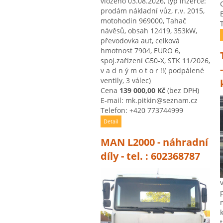
vloženo 03.08.2026, typ inzerce:
prodám nákladní vůz, r.v. 2015,
motohodin 969000, Tahač
návěsů, obsah 12419, 353kW,
převodovka aut, celková
hmotnost 7904, EURO 6,
spoj.zařízení G50-X, STK 11/2026,
v a d n ý m o t o r !!( podpálené
ventily, 3 válec)
Cena
139 000,00 Kč
(bez DPH)
E-mail: mk.pitkin@seznam.cz
Telefon: +420 773744999
Detail
MAN L2000 - náhradní
díly - tel. : 602368787