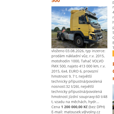
500
vloženo 03.08.2026, typ inzerce:
prodám nákladní vůz, r.v. 2015,
motohodin 1000, Tahač VOLVO
FMX 500, najeto 413 000 km, r.v.
2015, 6x4, EURO 6, provozní
hmotnost 9, 7 t, největší
technicky přípustná/povolená
nosnost:32 t/26t, největší
technicky přípustná/povolená
hmotnost jízdní soupravy:60 t/48
t, vzadu na měchách, hydr...
Cena
1 200 000,00 Kč
(bez DPH)
E-mail: matousek.v@volny.cz