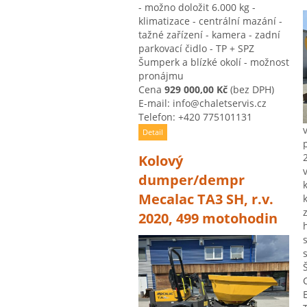
- možno doložit 6.000 kg -
klimatizace - centrální mazání -
tažné zařízení - kamera - zadní
parkovací čidlo - TP + SPZ
Šumperk a blízké okolí - možnost
pronájmu
Cena
929 000,00 Kč
(bez DPH)
E-mail: info@chaletservis.cz
Telefon: +420 775101131
Detail
Kolový
dumper/dempr
Mecalac TA3 SH, r.v.
2020, 499 motohodin