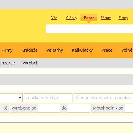
Vše
Články
Bazar
Fórum
Firmy
Firmy
Krádeže
Veletrhy
Kalkulačky
Práce
Volné
inzerce
Výrobci
Kč
Vyrobeno od
do
Motohodin - od