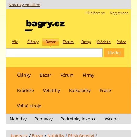
Novinky emailem
Přihlásit se
Registrace
Vše
Články
Bazar
Fórum
Firmy
Krádeže
Práce
Články
Bazar
Fórum
Firmy
Krádeže
Veletrhy
Kalkulačky
Práce
Volné stroje
Nabídky
Poptávky
Podmínky inzerce
Výrobci
bagry.cz
/
Bazar
/
Nabídky
/
Příslušenství
/