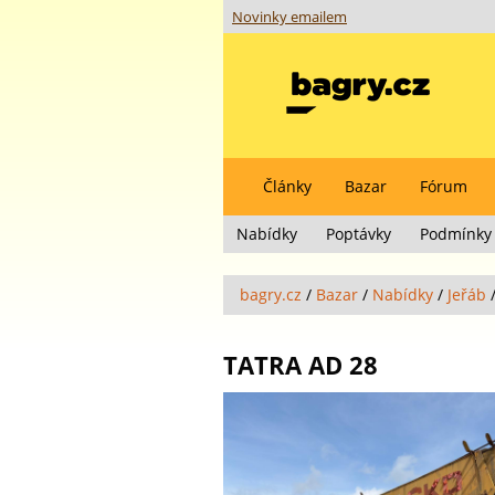
Novinky emailem
Články
Bazar
Fórum
Nabídky
Poptávky
Podmínky 
bagry.cz
/
Bazar
/
Nabídky
/
Jeřáb
TATRA AD 28