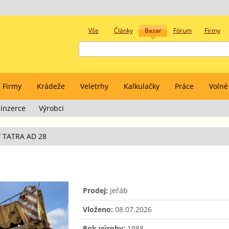
Vše
Články
Bazar
Fórum
Firmy
Firmy
Krádeže
Veletrhy
Kalkulačky
Práce
Volné
inzerce
Výrobci
/
TATRA AD 28
Prodej:
jeřáb
Vloženo:
08.07.2026
Rok výroby:
1988