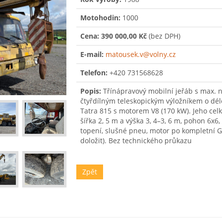
Motohodin:
1000
Cena:
390 000,00 Kč
(bez DPH)
E-mail:
matousek.v@volny.cz
Telefon:
+420 731568628
Popis:
Třínápravový mobilní jeřáb s max. no
čtyřdílným teleskopickým výložníkem o dél
Tatra 815 s motorem V8 (170 kW). Jeho celko
šířka 2, 5 m a výška 3, 4–3, 6 m, pohon 6x6,
topení, slušné pneu, motor po kompletní 
doložit). Bez technického průkazu
Zpět