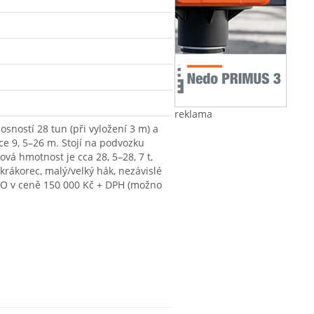
reklama
sností 28 tun (při vyložení 3 m) a
ce 9, 5–26 m. Stojí na podvozku
vá hmotnost je cca 28, 5–28, 7 t,
 krákorec, malý/velký hák, nezávislé
GO v ceně 150 000 Kč + DPH (možno