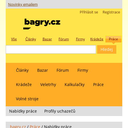
Novinky emailem
Přihlásit se
Registrace
Vše
Články
Bazar
Fórum
Firmy
Krádeže
Práce
Články
Bazar
Fórum
Firmy
Krádeže
Veletrhy
Kalkulačky
Práce
Volné stroje
Nabídky práce
Profily uchazečů
bagry.cz
/
Práce
/
Nabídky práce