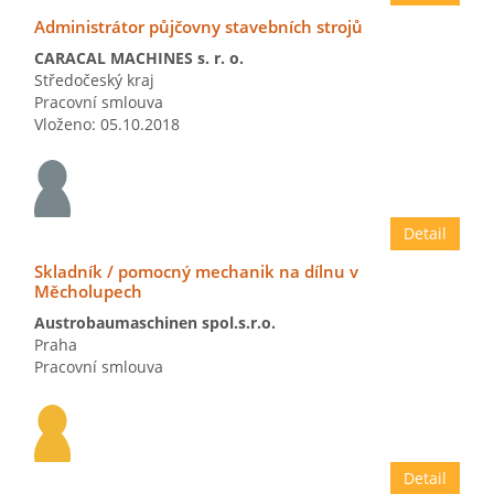
Administrátor půjčovny stavebních strojů
CARACAL MACHINES s. r. o.
Středočeský kraj
Pracovní smlouva
Vloženo: 05.10.2018
Detail
Skladník / pomocný mechanik na dílnu v
Měcholupech
Austrobaumaschinen spol.s.r.o.
Praha
Pracovní smlouva
Vloženo: 05.10.2018
Detail