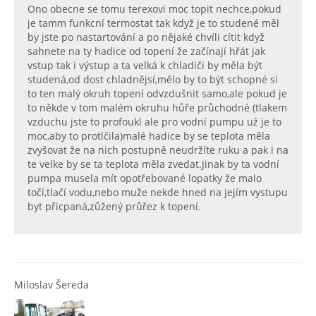
Ono obecne se tomu terexovi moc topit nechce,pokud
je tamm funkcní termostat tak když je to studené měl
by jste po nastartování a po nějaké chvíli cítit když
sahnete na ty hadice od topení že začínají hřát jak
vstup tak i výstup a ta velká k chladiči by měla být
studená,od dost chladnějsí,mělo by to být schopné si
to ten malý okruh topení odvzdušnit samo,ale pokud je
to někde v tom malém okruhu hůře průchodné (tlakem
vzduchu jste to profoukl ale pro vodní pumpu už je to
moc,aby to protlčila)malé hadice by se teplota měla
zvyšovat že na nich postupně neudržíte ruku a pak i na
te velke by se ta teplota měla zvedat.Jinak by ta vodní
pumpa musela mít opotřebované lopatky že malo
točí,tlačí vodu,nebo muže nekde hned na jejím vystupu
byt přicpaná,zůžený průřez k topení.
Miloslav Šereda