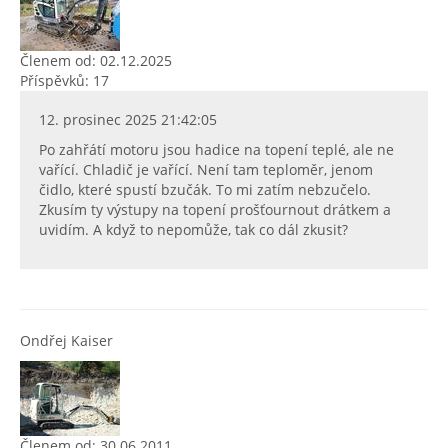
Členem od: 02.12.2025
Příspěvků: 17
12. prosinec 2025 21:42:05
Po zahřátí motoru jsou hadice na topení teplé, ale ne
vařící. Chladič je vařící. Není tam teploměr, jenom
čidlo, které spustí bzučák. To mi zatím nebzučelo.
Zkusím ty výstupy na topení prošťournout drátkem a
uvidím. A když to nepomůže, tak co dál zkusit?
Ondřej Kaiser
Členem od: 30.06.2011