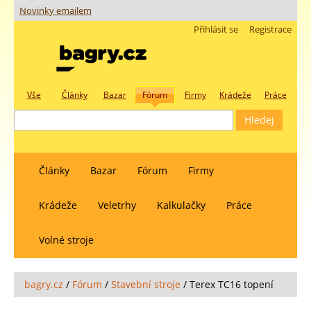
Novinky emailem
Přihlásit se
Registrace
Vše
Články
Bazar
Fórum
Firmy
Krádeže
Práce
Články
Bazar
Fórum
Firmy
Krádeže
Veletrhy
Kalkulačky
Práce
Volné stroje
bagry.cz
/
Fórum
/
Stavební stroje
/
Terex TC16 topení