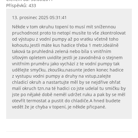
Příspěvků: 433
13. prosinec 2025 05:31:41
Někde v tom okruhu topení to musí mít snížennou
pruchodnost proto to netopí musíte to vše zkontrolovat
od výstupu z vodní pumpy až po vratku včetně toho
kohoutu.Jestli máte kus hadice třeba 1 metr,ideálně
taková ta pruhledná zelená nebo bíla s vnitřním
síťovým opletem uvidíte jestli je zavodněná o stejnem
vnitřním pruměru jako vychází z te vodní pumpy tak
udělejte smyčku, zkoušku,nasunte jeden konec hadice
z vystupu vodni pumpy a druhy na vstup,zalejte
chladicí okruh a nastartujte měl by se nejdřive ohřat
malí okruch tzn.na té hadici co jste udelal tu smičku by
jste po nějaké době neměl udržet ruku a pak by se měl
otevřít termostat a pustit do chladiče.A hned budete
vedět že je chyba v topení, je někde přicpané.