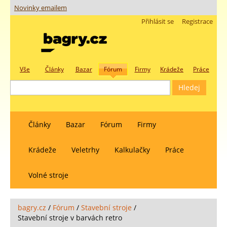
Novinky emailem
Přihlásit se
Registrace
Vše
Články
Bazar
Fórum
Firmy
Krádeže
Práce
Články
Bazar
Fórum
Firmy
Krádeže
Veletrhy
Kalkulačky
Práce
Volné stroje
bagry.cz
/
Fórum
/
Stavební stroje
/
Stavební stroje v barvách retro