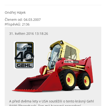
Ondřej Hájek
Členem od: 04.03.2007
Příspěvků: 2136
31. květen 2016 13:18:26
A před dvěma lety v USA soutěžili o tento krásný Gehl
R190 ‘Throwback’. Ten má barevné provedení