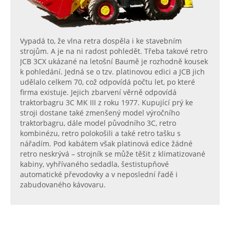
Vypadá to, že vlna retra dospěla i ke stavebním
strojům. A je na ni radost pohledět. Třeba takové retro
JCB 3CX ukázané na letošní Baumě je rozhodně kousek
k pohledání. Jedná se o tzv. platinovou edici a JCB jich
udělalo celkem 70, což odpovídá počtu let, po které
firma existuje. Jejich zbarvení věrně odpovídá
traktorbagru 3C MK III z roku 1977. Kupující prý ke
stroji dostane také zmenšený model výročního
traktorbagru, dále model původního 3C, retro
kombinézu, retro polokošili a také retro tašku s
nářadím. Pod kabátem však platinová edice žádné
retro neskrývá – strojník se může těšit z klimatizované
kabiny, vyhřívaného sedadla, šestistupňové
automatické převodovky a v neposlední řadě i
zabudovaného kávovaru.