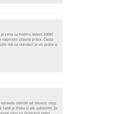
to je cena za hodinu kolem 200kč
něm naprosto úžasná práce. Často
podle mě,na standart je víc práce a
o opravdu odvislé od situace, resp.
é řadě je třeba si ale uvědomit, že
kovové pásy na dozerech nebo