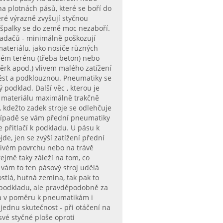
na plotnách pásů, které se boří do
eré výrazně zvyšují styčnou
o špalky se do země moc nezaboří.
adačů - minimálně poškozují
ateriálu, jako nosiče různých
ném terénu (třeba beton) nebo
rk apod.) vlivem malého zatížení
ést a podklouznou. Pneumatiky se
podklad. Další věc , kterou je
y materiálu maximálně trakčně
, kdežto zadek stroje se odlehčuje
 případě se vám přední pneumatiky
e přitlačí k podkladu. U pásu k
de, jen se zvýší zatížení přední
tivém povrchu nebo na trávě
jmě taky záleží na tom, co
ě vám to ten pásový stroj udělá
ostlá, hutná zemina, tak pak to
 podkladu, ale pravděpodobně za
a a v poměru k pneumatikám i
jednu skutečnost - při otáčení na
vé styčné ploše oproti