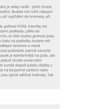
 je velký rozdíl - jestli chcete
olového. Budete mít nižší nákupní
lu při najíždění do hromady, při
, golfová hřiště, trávníky, les
kození podkladu, jděte do
povrchu se Vám budou gumové pásy
 tlaku na podložku budete mít
st měkkým terénem a méně
ásový podvozek, patrně narazíte
zek je komfortnější na jízdu, ale
 pokud chcete univerzální
 Vám sundá alepoň paletu dlažby z
e se na bezpečné zatížení nebo
o jsou úplně odlišné hodnoty. Tak