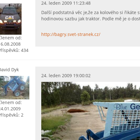
24. leden 2009 11:23:48
Další podstatná věc je,že za kolového si řikáte
hodinovou sazbu jak traktor. Podle mě je o dost
http://bagry.svet-stranek.cz/
Členem od:
16.08.2008
Příspěvků: 434
David Dyk
24. leden 2009 19:00:02
Členem od:
24.01.2009
Příspěvků: 2