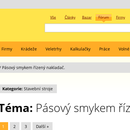
Vše
Články
Bazar
Fórum
Firmy
Firmy
Krádeže
Veletrhy
Kalkulačky
Práce
Volné
/
Pásový smykem řízený nakladač.
Kategorie:
Stavební stroje
Téma:
Pásový smykem říz
1
2
3
Další »