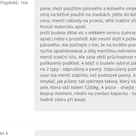
Příspěvků: 164
pane, mezi použitím pásového a kolového smykáče
stroj na běžné použití na stavbách, jděte do k
cenu, menší náklady na provoz, větší trakční sí
hrnutí materiálu apod.
Jestli budete dělat víc v měkkém terénu (zahrady
apod.) nebo v prostředí, kde nesmí dojít k poš
pásového. Ale počítejte s tím, že na tvrdém 
rychle opotřebovávat a díky menšímu měrnému
menší trakční sílu. Ale zase větší průchodno
poškozený podklad. A když si budete vybírat p
na 2 typy - odpružený a pevný. Odpružený podvo
zase má menší stabilitu než podvozek pevný. A
smykáč, jak píšete, tak vybírejte takový, který
avie, která váží kolem 1200kg. A pozor - dívejt
klopný moment, nikoliv na zvedací kapacitu - t
hodně zdaru při koupi.
jan k