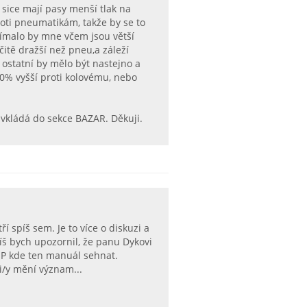
 sice mají pasy menší tlak na
roti pneumatikám, takže by se to
jímalo by mne včem jsou větší
tě dražší než pneu,a záleží
 ostatní by mělo být nastejno a
10% vyšší proti kolovému, nebo
 vkládá do sekce BAZAR. Děkuji.
 spíš sem. Je to více o diskuzi a
íš bych upozornil, že panu Dykovi
TIP kde ten manuál sehnat.
i/y mění význam...