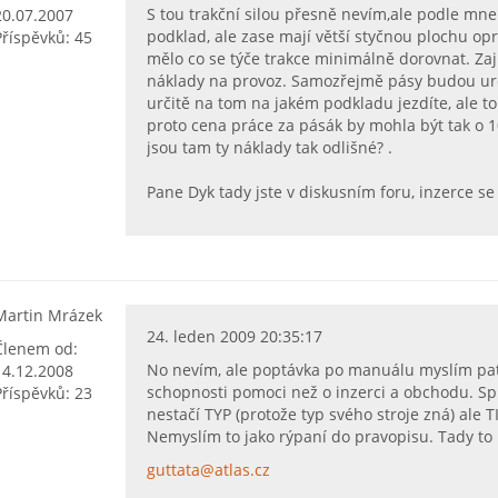
S tou trakční silou přesně nevím,ale podle mne
20.07.2007
podklad, ale zase mají větší styčnou plochu op
Příspěvků: 45
mělo co se týče trakce minimálně dorovnat. Za
náklady na provoz. Samozřejmě pásy budou urči
určitě na tom na jakém podkladu jezdíte, ale to
proto cena práce za pásák by mohla být tak o 
jsou tam ty náklady tak odlišné? .
Pane Dyk tady jste v diskusním foru, inzerce se
Martin Mrázek
24. leden 2009 20:35:17
Členem od:
No nevím, ale poptávka po manuálu myslím patří
14.12.2008
schopnosti pomoci než o inzerci a obchodu. Sp
Příspěvků: 23
nestačí TYP (protože typ svého stroje zná) ale 
Nemyslím to jako rýpaní do pravopisu. Tady to 
guttata@atlas.cz