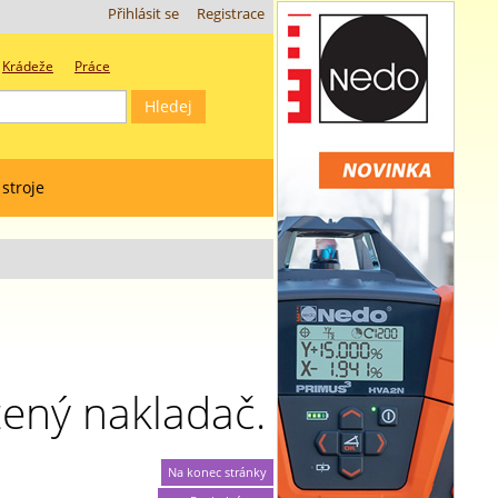
Přihlásit se
Registrace
Krádeže
Práce
 stroje
ený nakladač.
Na konec stránky