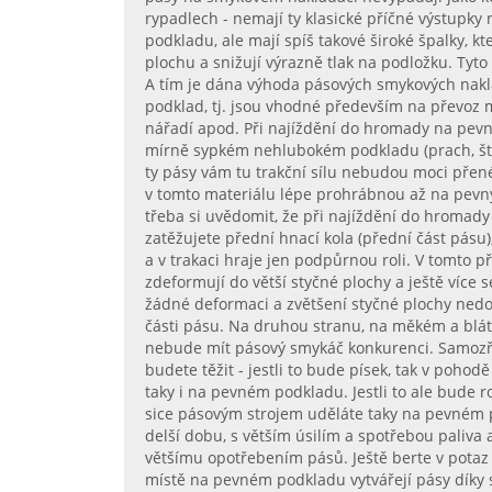
rypadlech - nemají ty klasické příčné výstupky 
podkladu, ale mají spíš takové široké špalky, kt
plochu a snižují výrazně tlak na podložku. Tyt
A tím je dána výhoda pásových smykových nakl
podklad, tj. jsou vhodné především na převoz m
nářadí apod. Při najíždění do hromady na pev
mírně sypkém nehlubokém podkladu (prach, ště
ty pásy vám tu trakční sílu nebudou moci přen
v tomto materiálu lépe prohrábnou až na pevný 
třeba si uvědomit, že při najíždění do hromad
zatěžujete přední hnací kola (přední část pásu)
a v trakaci hraje jen podpůrnou roli. V tomto
zdeformují do větší styčné plochy a ještě více s
žádné deformaci a zvětšení styčné plochy nedoj
části pásu. Na druhou stranu, na měkém a blá
nebude mít pásový smykáč konkurenci. Samozře
budete těžit - jestli to bude písek, tak v pohod
taky i na pevném podkladu. Jestli to ale bude r
sice pásovým strojem uděláte taky na pevném
delší dobu, s větším úsilím a spotřebou paliv
většímu opotřebením pásů. Ještě berte v potaz 
místě na pevném podkladu vytvářejí pásy díky s