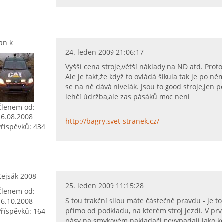
jan k
24. leden 2009 21:06:17
Vyšší cena stroje,větší náklady na ND atd. Pro
Ale je fakt,že když to ovládá šikula tak je po 
se na ně dává nivelák. Jsou to good stroje,jen 
lehčí údržba,ale zas pásáků moc neni
Členem od:
16.08.2008
http://bagry.svet-stranek.cz/
Příspěvků: 434
Kejsák 2008
25. leden 2009 11:15:28
Členem od:
S tou trakční silou máte částečně pravdu - je t
16.10.2008
přímo od podkladu, na kterém stroj jezdí. V prv
Příspěvků: 164
pásy na smykovém nakladači nevypadají jako 