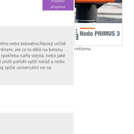
Poslední
příspěvek
sového nebo kolového.Pásový určitě
reklama
rénem, ale co to dělá na betonu
 spotřeba nafty stejná, nebo jaké
 jestli pořídit vyšší tonáž a nebo
oj spíše universální ne na