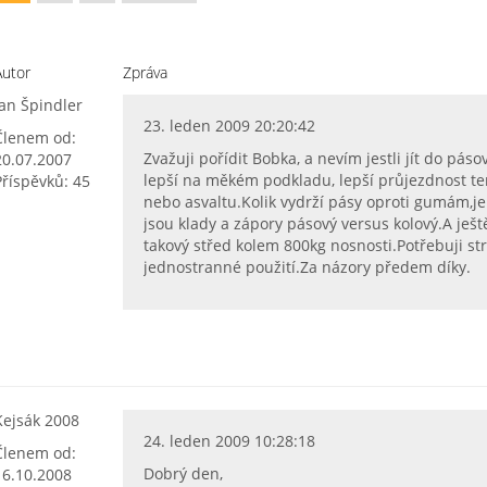
Autor
Zpráva
Jan Špindler
23. leden 2009 20:20:42
Členem od:
Zvažuji pořídit Bobka, a nevím jestli jít do pá
20.07.2007
lepší na měkém podkladu, lepší průjezdnost te
Příspěvků: 45
nebo asvaltu.Kolik vydrží pásy oproti gumám,je
jsou klady a zápory pásový versus kolový.A ještě
takový střed kolem 800kg nosnosti.Potřebuji str
jednostranné použití.Za názory předem díky.
Kejsák 2008
24. leden 2009 10:28:18
Členem od:
Dobrý den,
16.10.2008