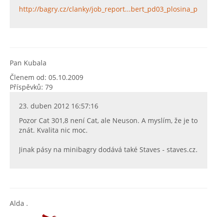
http://bagry.cz/clanky/job_report...bert_pd03_plosina_pro_b
Pan Kubala
Členem od: 05.10.2009
Příspěvků: 79
23. duben 2012 16:57:16
Pozor Cat 301,8 není Cat, ale Neuson. A myslím, že je to
znát. Kvalita nic moc.
Jinak pásy na minibagry dodává také Staves - staves.cz.
Alda .