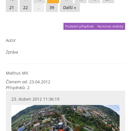
21
22
...
39
Další »
Poslední příspěvek
Na konec stránky
Autor
Zpráva
Mathus MX
Členem od: 23.04.2012
Příspěvků: 2
23. duben 2012 11:36:19