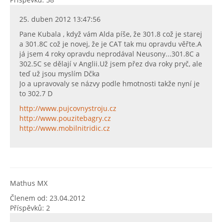
25. duben 2012 13:47:56
Pane Kubala , když vám Alda píše, že 301.8 což je starej
a 301.8C což je novej, že je CAT tak mu opravdu věřte.A
já jsem 4 roky opravdu neprodával Neusony...301.8C a
302.5C se dělají v Anglii.Už jsem přez dva roky pryč, ale
teď už jsou myslím Dčka
Jo a upravovaly se názvy podle hmotnosti takže nyní je
to 302.7 D
http://www.pujcovnystroju.cz
http://www.pouzitebagry.cz
http://www.mobilnitridic.cz
Mathus MX
Členem od: 23.04.2012
Příspěvků: 2