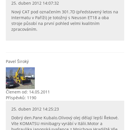
25. duben 2012 14:07:32
Nový CAT pod označením 301.7D (představený letos na
Intermatu v Paříži) je totožný s Neuson ET18 a oba
stroje působí na první pohled velmi kvalitním
zpracováním.
Pavel Široký
Členem od: 14.05.2011
Příspěvků: 1190
25. duben 2012 14:25:23
Dobrý den.Pane Kubalo.Olivový olej dělají lepší Řekové.
Víte KOMATSU minibagry vyrábí v Itálii.Motor a
hydraulika japonská,svařence z Mnichova Hradiště.Vše