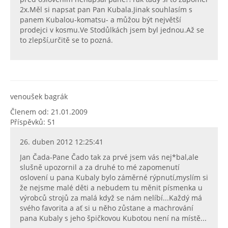
2x.Měl si napsat pan Pan Kubala.Jinak souhlasím s
panem Kubalou-komatsu- a můžou být největší
prodejci v kosmu.Ve Stodůlkách jsem byl jednou.Až se
to zlepší,určitě se to pozná.
venoušek bagrák
Členem od: 21.01.2009
Příspěvků: 51
26. duben 2012 12:25:41
Jan Čada-Pane Čado tak za prvé jsem vás nej*bal,ale
slušně upozornil a za druhé to mé zapomenutí
oslovení u pana Kubaly bylo záměrné rýpnutí,myslím si
že nejsme malé děti a nebudem tu měnit písmenka u
výrobců strojů za malá když se nám nelíbí...Každý má
svého favorita a ať si u něho zůstane a machrování
pana Kubaly s jeho špičkovou Kubotou není na místě...