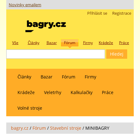
Novinky emailem
Přihlásit se
Registrace
Vše
Články
Bazar
Fórum
Firmy
Krádeže
Práce
Články
Bazar
Fórum
Firmy
Krádeže
Veletrhy
Kalkulačky
Práce
Volné stroje
bagry.cz
/
Fórum
/
Stavební stroje
/
MINIBAGRY