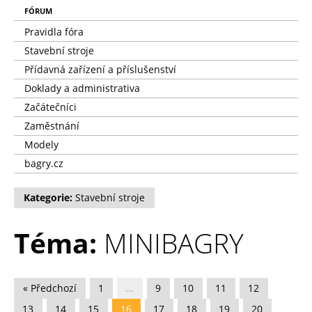
FÓRUM
Pravidla fóra
Stavební stroje
Přídavná zařízení a příslušenství
Doklady a administrativa
Začátečníci
Zaměstnání
Modely
bagry.cz
Kategorie:
Stavební stroje
Téma:
MINIBAGRY
« Předchozí
1
...
9
10
11
12
13
14
15
16
17
18
19
20