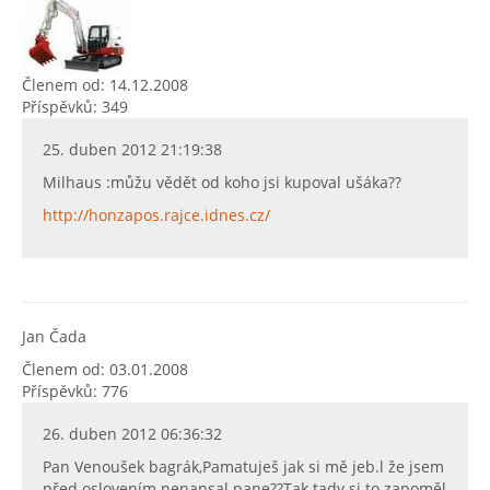
Členem od: 14.12.2008
Příspěvků: 349
25. duben 2012 21:19:38
Milhaus :můžu vědět od koho jsi kupoval ušáka??
http://honzapos.rajce.idnes.cz/
Jan Čada
Členem od: 03.01.2008
Příspěvků: 776
26. duben 2012 06:36:32
Pan Venoušek bagrák,Pamatuješ jak si mě jeb.l že jsem
před oslovením nenapsal pane??Tak tady si to zapoměl