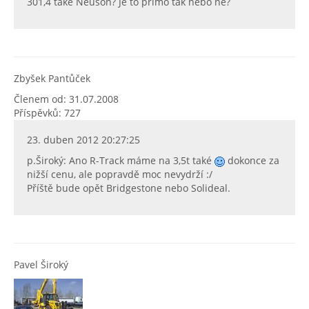
301,4 také Neuson? Je to přímo tak nebo ne?
Zbyšek Pantůček
Členem od: 31.07.2008
Příspěvků: 727
23. duben 2012 20:27:25
p.Široký: Ano R-Track máme na 3,5t také
dokonce za
nižší cenu, ale popravdě moc nevydrží :/
Příště bude opět Bridgestone nebo Solideal.
Pavel Široký