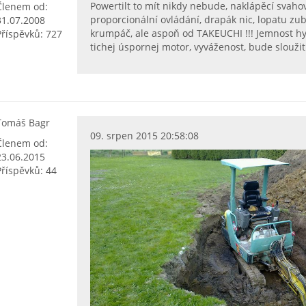
Powertilt to mít nikdy nebude, naklápěcí svaho
Členem od:
proporcionální ovládání, drapák nic, lopatu z
31.07.2008
krumpáč, ale aspoň od TAKEUCHI !!! Jemnost hyd
Příspěvků: 727
tichej úspornej motor, vyváženost, bude slouži
Tomáš Bagr
09. srpen 2015 20:58:08
Členem od:
23.06.2015
Příspěvků: 44