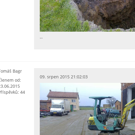
--
Tomáš Bagr
09. srpen 2015 21:02:03
Členem od:
23.06.2015
Příspěvků: 44