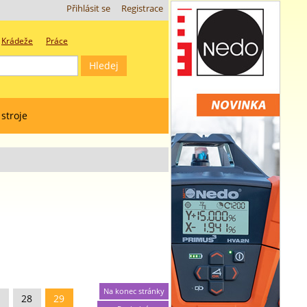
Přihlásit se
Registrace
Krádeže
Práce
 stroje
Na konec stránky
28
29