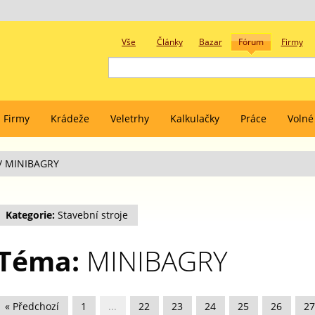
Vše
Články
Bazar
Fórum
Firmy
Firmy
Krádeže
Veletrhy
Kalkulačky
Práce
Volné
/
MINIBAGRY
Kategorie:
Stavební stroje
Téma:
MINIBAGRY
« Předchozí
1
...
22
23
24
25
26
27