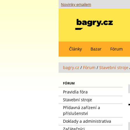
Novinky emailem
Články
Bazar
Fórum
bagry.cz
/
Fórum
/
Stavební stroje
FÓRUM
Pravidla fóra
Stavební stroje
Přídavná zařízení a
příslušenství
Doklady a administrativa
Začátečníci