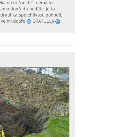
vka na to "nejde", nemá to
ubama dopředu nedáte, je to
rauliky, spolehlivost, pohodlí,
t velmi dobře
GRATULUJI