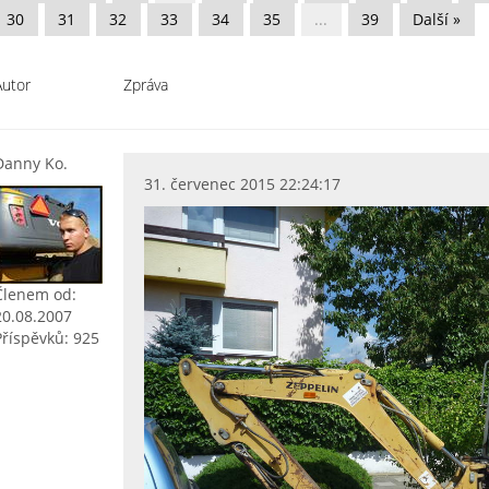
30
31
32
33
34
35
...
39
Další »
Autor
Zpráva
Danny Ko.
31. červenec 2015 22:24:17
Členem od:
20.08.2007
Příspěvků: 925