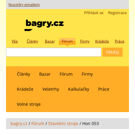
Novinky emailem
Přihlásit se
Registrace
Vše
Články
Bazar
Fórum
Firmy
Krádeže
Práce
Články
Bazar
Fórum
Firmy
Krádeže
Veletrhy
Kalkulačky
Práce
Volné stroje
bagry.cz
/
Fórum
/
Stavební stroje
/
Hon 053