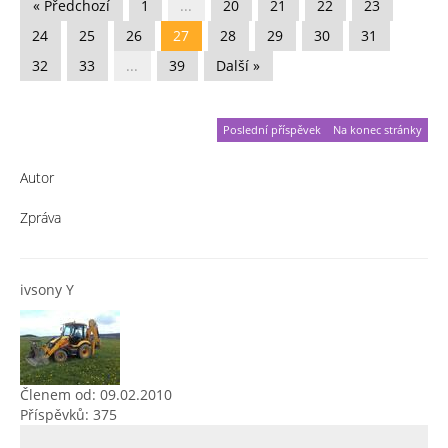
« Předchozí
1
...
20
21
22
23
24
25
26
27
28
29
30
31
32
33
...
39
Další »
Poslední příspěvek
Na konec stránky
Autor
Zpráva
ivsony Y
Členem od: 09.02.2010
Příspěvků: 375