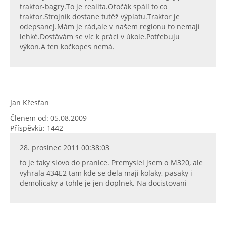
traktor-bagry.To je realita.Otočák spálí to co
traktor.Strojník dostane tutéž výplatu.Traktor je
odepsanej.Mám je rád,ale v našem regionu to nemají
lehké.Dostávám se víc k práci v úkole.Potřebuju
výkon.A ten kočkopes nemá.
Jan Křesťan
Členem od: 05.08.2009
Příspěvků: 1442
28. prosinec 2011 00:38:03
to je taky slovo do pranice. Premyslel jsem o M320, ale
vyhrala 434E2 tam kde se dela maji kolaky, pasaky i
demolicaky a tohle je jen doplnek. Na docistovani