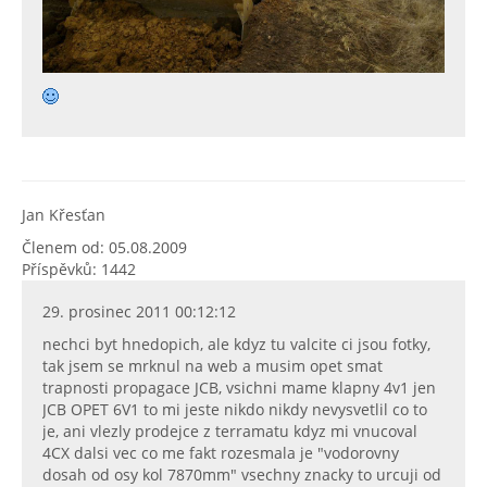
Jan Křesťan
Členem od: 05.08.2009
Příspěvků: 1442
29. prosinec 2011 00:12:12
nechci byt hnedopich, ale kdyz tu valcite ci jsou fotky,
tak jsem se mrknul na web a musim opet smat
trapnosti propagace JCB, vsichni mame klapny 4v1 jen
JCB OPET 6V1 to mi jeste nikdo nikdy nevysvetlil co to
je, ani vlezly prodejce z terramatu kdyz mi vnucoval
4CX dalsi vec co me fakt rozesmala je "vodorovny
dosah od osy kol 7870mm" vsechny znacky to urcuji od