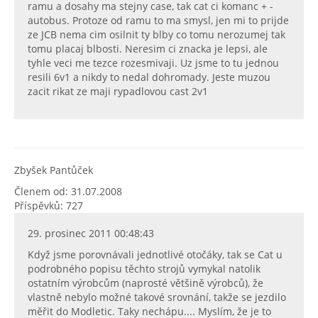
ramu a dosahy ma stejny case, tak cat ci komanc + -
autobus. Protoze od ramu to ma smysl, jen mi to prijde
ze JCB nema cim osilnit ty blby co tomu nerozumej tak
tomu placaj blbosti. Neresim ci znacka je lepsi, ale
tyhle veci me tezce rozesmivaji. Uz jsme to tu jednou
resili 6v1 a nikdy to nedal dohromady. Jeste muzou
zacit rikat ze maji rypadlovou cast 2v1
Zbyšek Pantůček
Členem od: 31.07.2008
Příspěvků: 727
29. prosinec 2011 00:48:43
Když jsme porovnávali jednotlivé otočáky, tak se Cat u
podrobného popisu těchto strojů vymykal natolik
ostatním výrobcům (naprosté většině výrobců), že
vlastně nebylo možné takové srovnání, takže se jezdilo
měřit do Modletic. Taky nechápu.... Myslím, že je to