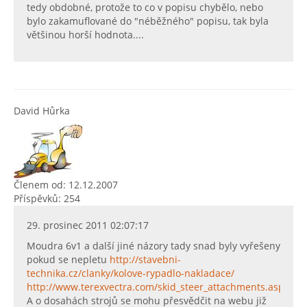
tedy obdobné, protože to co v popisu chybělo, nebo
bylo zakamuflované do "néběžného" popisu, tak byla
většinou horší hodnota....
David Hůrka
Členem od: 12.12.2007
Příspěvků: 254
29. prosinec 2011 02:07:17
Moudra 6v1 a další jiné názory tady snad byly vyřešeny
pokud se nepletu
http://stavebni-
technika.cz/clanky/kolove-rypadlo-nakladace/
http://www.terexvectra.com/skid_steer_attachments.asp
A o dosahách strojů se mohu přesvědčit na webu již