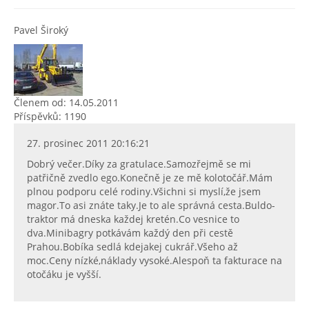
Pavel Široký
Členem od: 14.05.2011
Příspěvků: 1190
27. prosinec 2011 20:16:21
Dobrý večer.Díky za gratulace.Samozřejmě se mi
patřičně zvedlo ego.Konečně je ze mě kolotočář.Mám
plnou podporu celé rodiny.Všichni si myslí,že jsem
magor.To asi znáte taky.Je to ale správná cesta.Buldo-
traktor má dneska každej kretén.Co vesnice to
dva.Minibagry potkávám každý den při cestě
Prahou.Bobíka sedlá kdejakej cukrář.Všeho až
moc.Ceny nízké,náklady vysoké.Alespoň ta fakturace na
otočáku je vyšší.