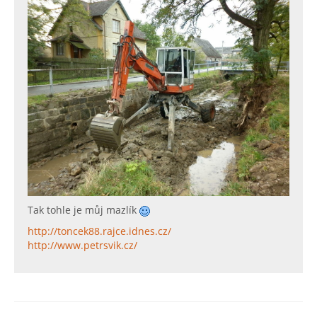
Tak tohle je můj mazlík
http://toncek88.rajce.idnes.cz/
http://www.petrsvik.cz/