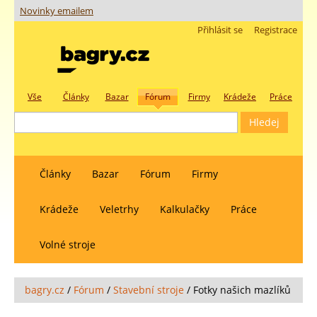
Novinky emailem
Přihlásit se
Registrace
Vše
Články
Bazar
Fórum
Firmy
Krádeže
Práce
Články
Bazar
Fórum
Firmy
Krádeže
Veletrhy
Kalkulačky
Práce
Volné stroje
bagry.cz
/
Fórum
/
Stavební stroje
/
Fotky našich mazlíků