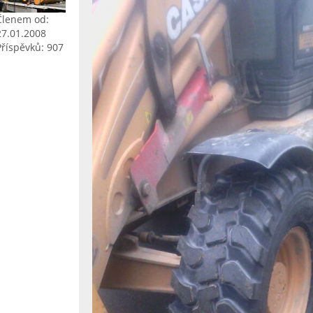
Členem od:
27.01.2008
Příspěvků: 907