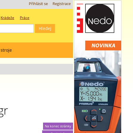
Přihlásit se
Registrace
Krádeže
Práce
 stroje
gr
Na konec stránky