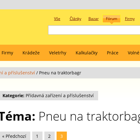
Vše
Články
Bazar
Fórum
Firmy
Firmy
Krádeže
Veletrhy
Kalkulačky
Práce
Volné
í a příslušenství
/
Pneu na traktorbagr
Kategorie:
Přídavná zařízení a příslušenství
Téma:
Pneu na traktorba
« Předchozí
1
2
3