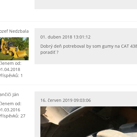
Jozef Nedzbala
01. duben 2018 13:01:12
Dobrý deň potreboval by som gumy na CAT 438B
poradiť ?
Členem od:
01.04.2018
Příspěvků: 1
Jančiči Ján
16. červen 2019 09:03:06
Členem od:
01.03.2016
Příspěvků: 27