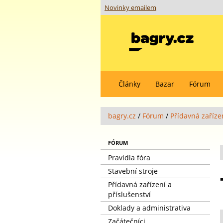
Novinky emailem
Články
Bazar
Fórum
bagry.cz
/
Fórum
/
Přídavná zařízen
FÓRUM
Pravidla fóra
Stavební stroje
Přídavná zařízení a
příslušenství
Doklady a administrativa
Začátečníci