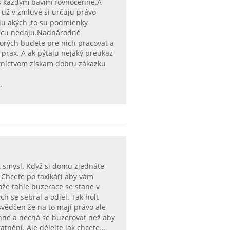
a s každým bavím rovnocenne.A
i už v zmluve si určuju právo
uju akých ,to su podmienky
prácu nedaju.Nadnárodné
torých budete pre nich pracovat a
m prax. A ak pýtaju nejaký preukaz
astníctvom získam dobru zákazku
.
t smysl. Když si domu zjednáte
 Chcete po taxikáři aby vám
ože tahle buzerace se stane v
ch se sebral a odjel. Tak holt
řesvědčen že na to mají právo ale
echne a nechá se buzerovat než aby
tnění. Ale dělejte jak chcete...