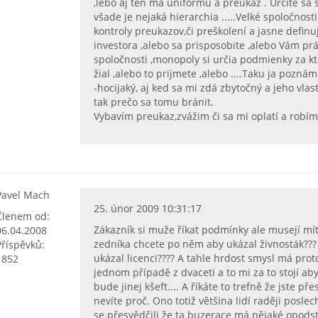
,lebo aj ten má uniformu a preukaz . Určite s
všade je nejaká hierarchia .....Velké spoločnost
kontroly preukazov,či preškolení a jasne defin
investora ,alebo sa prisposobite ,alebo Vám 
spoločnosti ,monopoly si určia podmienky za k
žial ,alebo to prijmete ,alebo ....Taku ja pozná
-hocijaký, aj ked sa mi zdá zbytočný a jeho vl
tak prečo sa tomu bránit.
Vybavím preukaz,zvážim či sa mi oplatí a robím
Pavel Mach
25. únor 2009 10:31:17
Členem od:
Zákazník si muže říkat podmínky ale musejí mí
06.04.2008
zedníka chcete po něm aby ukázal živnosták???
Příspěvků:
ukázal licenci???? A tahle hrdost smysl má prot
1852
jednom případě z dvaceti a to mi za to stojí aby
bude jinej kšeft.... A říkáte to trefně že jste p
nevíte proč. Ono totiž většina lidí raději posl
se přesvědčili že ta buzerace má nějaké opodsta