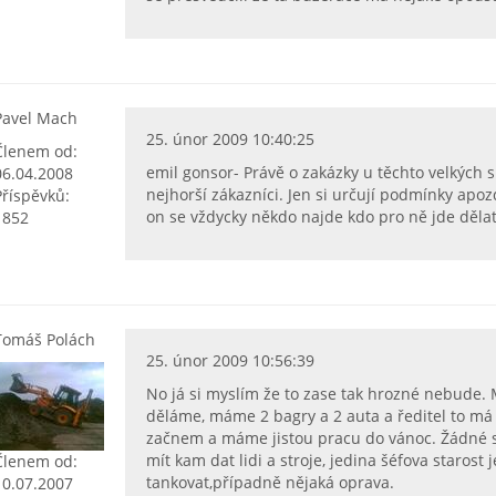
Pavel Mach
25. únor 2009 10:40:25
Členem od:
emil gonsor- Právě o zakázky u těchto velkých s
06.04.2008
nejhorší zákazníci. Jen si určují podmínky apo
Příspěvků:
on se vždycky někdo najde kdo pro ně jde dělat.
1852
Tomáš Polách
25. únor 2009 10:56:39
No já si myslím že to zase tak hrozné nebude. 
děláme, máme 2 bagry a 2 auta a ředitel to má 
začnem a máme jistou pracu do vánoc. Žádné st
mít kam dat lidi a stroje, jedina šéfova starost 
Členem od:
tankovat,případně nějaká oprava.
10.07.2007