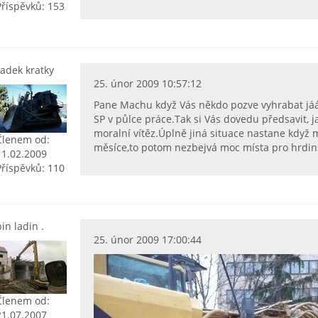
Příspěvků: 153
radek kratky
25. únor 2009 10:57:12
Pane Machu když Vás někdo pozve vyhrabat j
SP v půlce práce.Tak si Vás dovedu předsavit, j
moralní vítěz.Úplně jiná situace nastane když 
Členem od:
měsíce,to potom nezbejvá moc místa pro hrdinst
11.02.2009
Příspěvků: 110
bin ladin .
25. únor 2009 17:00:44
Členem od:
21.07.2007