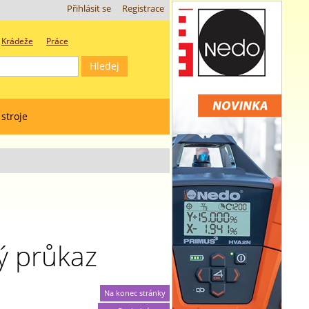
Přihlásit se
Registrace
Krádeže
Práce
 stroje
ký průkaz
Na konec stránky