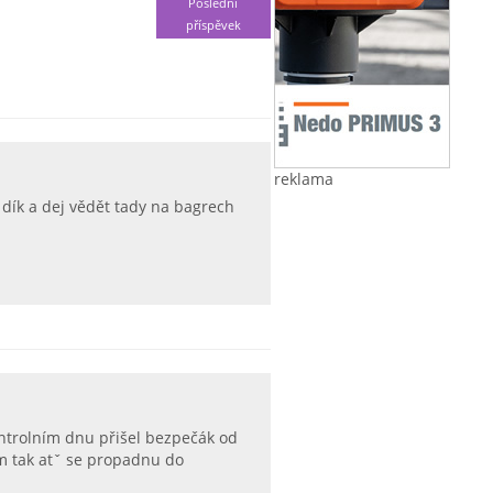
Poslední
příspěvek
reklama
dík a dej vědět tady na bagrech
ntrolním dnu přišel bezpečák od
ám tak atˇ se propadnu do