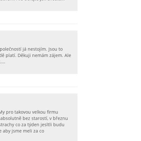
polečností já nestojím. Jsou to
zdě platí. Děkuji nemám zájem. Ale
...
My pro takovou velkou firmu
absolutně bez starostí, v březnu
rachy co za týden jesltli budu
je aby jsme meli za co