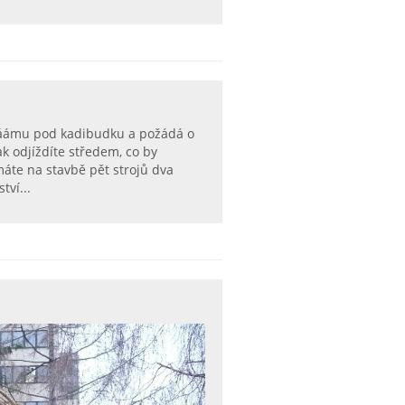
ááámu pod kadibudku a požádá o
ak odjíždíte středem, co by
máte na stavbě pět strojů dva
ví...