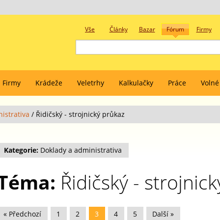
Vše
Články
Bazar
Fórum
Firmy
Firmy
Krádeže
Veletrhy
Kalkulačky
Práce
Volné
istrativa
/
Řidičský - strojnický průkaz
Kategorie:
Doklady a administrativa
Téma:
Řidičský - strojnic
« Předchozí
1
2
3
4
5
Další »