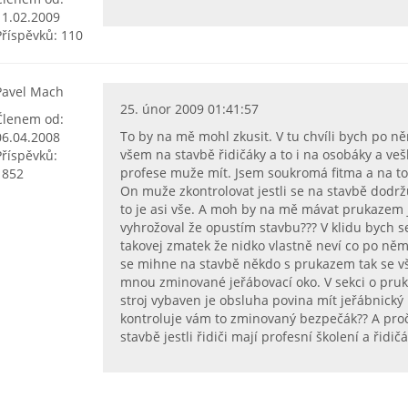
11.02.2009
Příspěvků: 110
Pavel Mach
25. únor 2009 01:41:57
Členem od:
To by na mě mohl zkusit. V tu chvíli bych po n
06.04.2008
všem na stavbě řidičáky a to i na osobáky a ve
Příspěvků:
profese muže mít. Jsem soukromá fitma a na t
1852
On muže zkontrolovat jestli se na stavbě dodrž
to je asi vše. A moh by na mě mávat prukazem 
vyhrožoval že opustím stavbu??? V klidu bych se
takovej zmatek že nidko vlastně neví co po něm
se mihne na stavbě někdo s prukazem tak se vši
mnou zminované jeřábovací oko. V sekci o pruka
stroj vybaven je obsluha povina mít jeřábnický 
kontroluje vám to zminovaný bezpečák?? A proč
stavbě jestli řidiči mají profesní školení a řidič