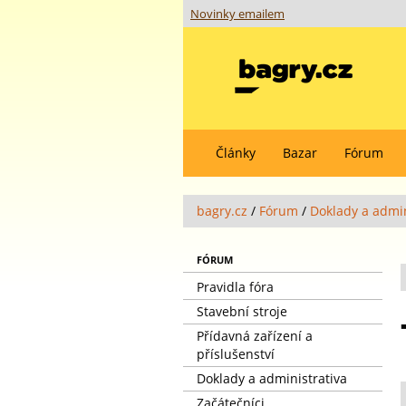
Novinky emailem
Články
Bazar
Fórum
bagry.cz
/
Fórum
/
Doklady a admin
FÓRUM
Pravidla fóra
Stavební stroje
Přídavná zařízení a
příslušenství
Doklady a administrativa
Začátečníci