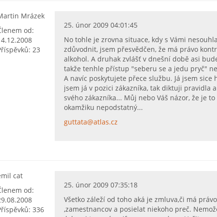
Martin Mrázek
25. únor 2009 04:01:45
Členem od:
No tohle je zrovna situace, kdy s Vámi nesouhla
14.12.2008
zdůvodnit, jsem přesvědčen, že má právo kontro
Příspěvků: 23
alkohol. A druhak zvlášť v dnešní době asi bude
takže tenhle přístup "seberu se a jedu pryč" 
A navíc poskytujete přece službu. Já jsem sice h
jsem já v pozici zákazníka, tak diktuji pravidla 
svého zákazníka... Můj nebo Váš názor, že je t
okamžiku nepodstatný...
guttata@atlas.cz
emil cat
25. únor 2009 07:35:18
Členem od:
Všetko záleží od toho aká je zmluva,či má právo
29.08.2008
,zamestnancov a posielat niekoho preč. Nemože
Příspěvků: 336