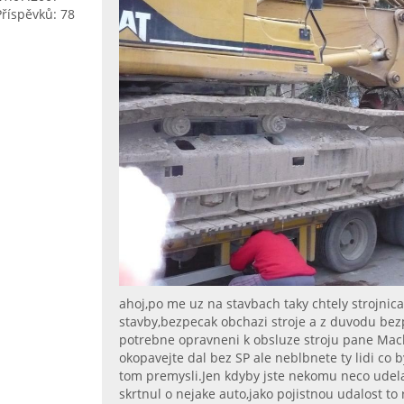
Příspěvků: 78
ahoj,po me uz na stavbach taky chtely strojnica
stavby,bezpecak obchazi stroje a z duvodu bez
potrebne opravneni k obsluze stroju pane Mach
okopavejte dal bez SP ale neblbnete ty lidi co b
tom premysli.Jen kdyby jste nekomu neco udelal
skrtnul o nejake auto,jako pojistnou udalost to 