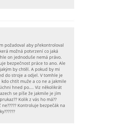
ěm požadoval aby překontroloval
škerá možná potvrzení co jaká
ohle on jednoduše nemá právo.
uje bezpečnost práce to ano. Ale
jakým by chtěl. A pokud by mi
d do stroje a odjel. V tomhle je
 kdo chtít muže a co ne a jakmile
chni hned po.... Viz několikrát
zech se píše že jakmile je jím
prukaz?? Kolik z vás ho má??
 ne????? Kontroluje bezpečák na
áky??????