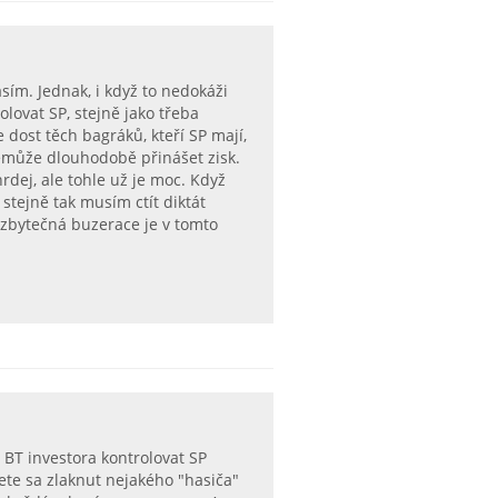
sím. Jednak, i když to nedokáži
lovat SP, stejně jako třeba
 dost těch bagráků, kteří SP mají,
nemůže dlouhodobě přinášet zisk.
rdej, ale tohle už je moc. Když
a stejně tak musím ctít diktát
o zbytečná buzerace je v tomto
 BT investora kontrolovat SP
te sa zlaknut nejakého "hasiča"