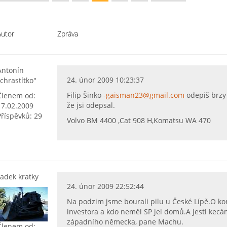
Autor
Zpráva
Antonín
24. únor 2009 10:23:37
"chrastítko"
Filip Šinko
-gaisman23@gmail.com
odepiš brzy 
Členem od:
že jsi odepsal.
17.02.2009
Příspěvků: 29
Volvo BM 4400 ,Cat 908 H,Komatsu WA 470
radek kratky
24. únor 2009 22:52:44
Na podzim jsme bourali pilu u České Lípě.O ko
investora a kdo neměl SP jel domů.A jestl kec
západního německa, pane Machu.
Členem od: