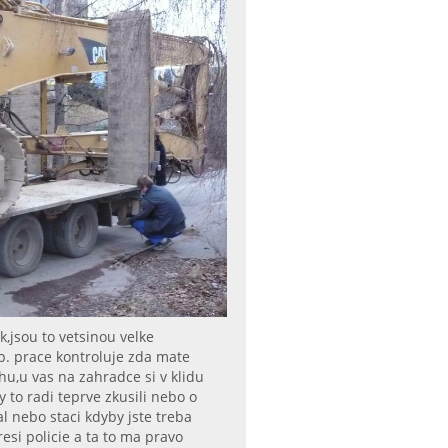
k,jsou to vetsinou velke
p. prace kontroluje zda mate
u,u vas na zahradce si v klidu
y to radi teprve zkusili nebo o
 nebo staci kdyby jste treba
resi policie a ta to ma pravo