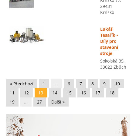
Krnsko 77,
29431
Krnsko
Lukáš
Tesařík -
Díly pro
stavební
stroje
Sokolská 35,
33022 Zbůch
« Předchozí
1
...
6
7
8
9
10
11
12
13
14
15
16
17
18
19
...
27
Další »