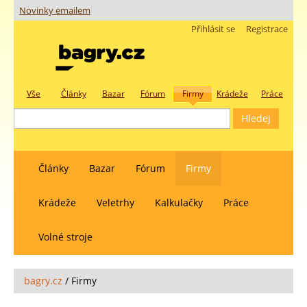
Novinky emailem
Přihlásit se
Registrace
Vše
Články
Bazar
Fórum
Firmy
Krádeže
Práce
Články
Bazar
Fórum
Firmy
Krádeže
Veletrhy
Kalkulačky
Práce
Volné stroje
bagry.cz
/
Firmy