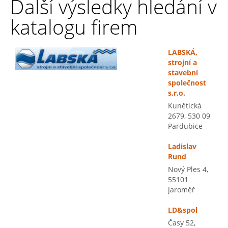
Další výsledky hledání v
katalogu firem
LABSKÁ,
strojní a
stavební
společnost
s.r.o.
Kunětická
2679, 530 09
Pardubice
Ladislav
Rund
Nový Ples 4,
55101
Jaroměř
LD&spol
Časy 52,