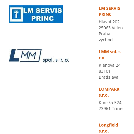
LM SERVIS
PRINC
Hlavni 202,
25063 Velen
Praha
vychod
LMM sol. s
r.o.
Klenova 24,
83101
Bratislava
LOMPARK
s.r.o.
Konská 524,
73961 Třinec
Longfield
s.r.o.