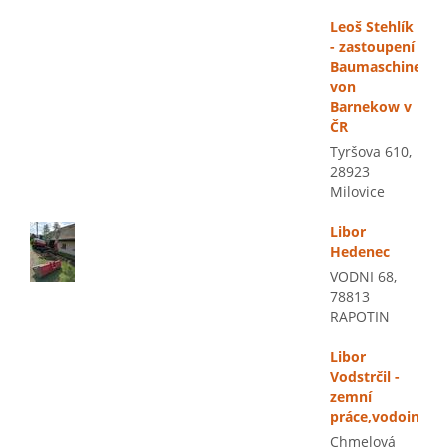
Leoš Stehlík
- zastoupení
Baumaschinen
von
Barnekow v
ČR
Tyršova 610,
28923
Milovice
Libor
Hedenec
VODNI 68,
78813
RAPOTIN
Libor
Vodstrčil -
zemní
práce,vodoinstal
Chmelová