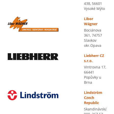
438, 56601
Vysoké Mýto
Libor
Wágner
Bociánova
361, 74757
Slavkov
okr.Opava
Liebherr CZ
s.r.o.
Vintrovna 17,
66441
Popůvky u
Brna
Lindström
Czech
Republic
Skandinávská