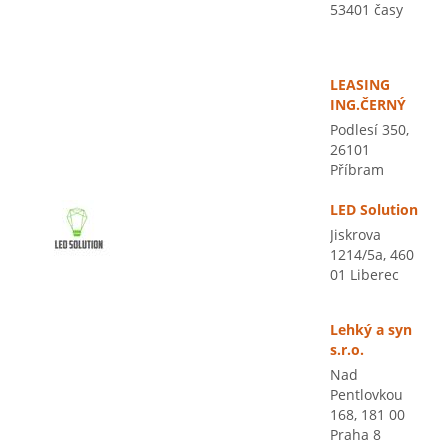
53401 časy
LEASING
ING.ČERNÝ
Podlesí 350,
26101
Příbram
LED Solution
Jiskrova
1214/5a, 460
01 Liberec
Lehký a syn
s.r.o.
Nad
Pentlovkou
168, 181 00
Praha 8