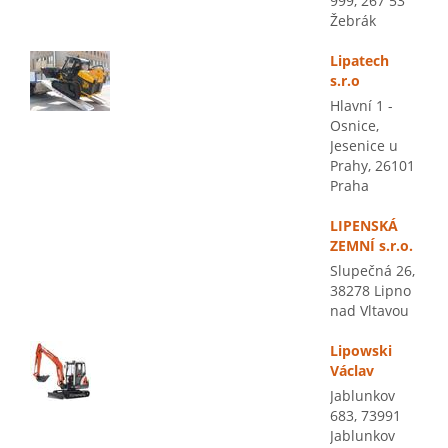
999, 267 53
Žebrák
Lipatech
s.r.o
Hlavní 1 -
Osnice,
Jesenice u
Prahy, 26101
Praha
LIPENSKÁ
ZEMNÍ s.r.o.
Slupečná 26,
38278 Lipno
nad Vltavou
Lipowski
Václav
Jablunkov
683, 73991
Jablunkov