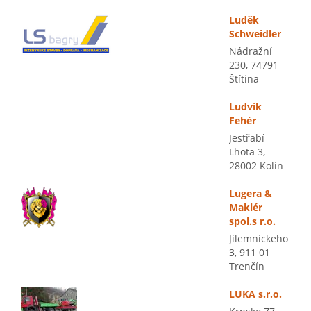
Luděk
Schweidler
Nádražní
230, 74791
Štítina
Ludvík
Fehér
Jestřabí
Lhota 3,
28002 Kolín
Lugera &
Maklér
spol.s r.o.
Jilemníckeho
3, 911 01
Trenčín
LUKA s.r.o.