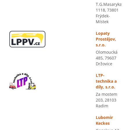
T.G.Masaryka
1118, 73801
Frýdek-
Místek
Lopaty
Prostějov,
s.r.o.
Olomoucká
485, 79607
Držovice
LTP-
technika a
díly, s.r.o.
Za mostem
203, 28103
Radim
Lubomir
Keckes