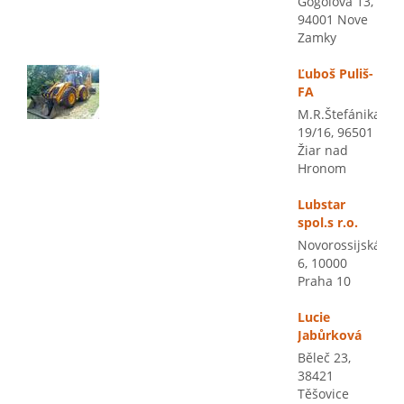
Gogolova 13,
94001 Nove
Zamky
Ľuboš Puliš-
FA
M.R.Štefánika
19/16, 96501
Žiar nad
Hronom
Lubstar
spol.s r.o.
Novorossijská
6, 10000
Praha 10
Lucie
Jabůrková
Běleč 23,
38421
Těšovice