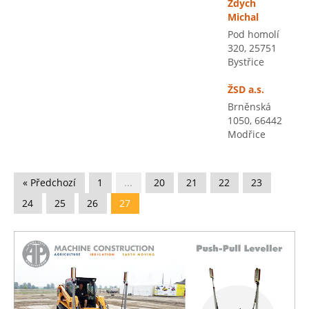
Ždych
Michal
Pod homolí
320, 25751
Bystřice
ŽSD a.s.
Brněnská
1050, 66442
Modřice
« Předchozí
1
...
20
21
22
23
24
25
26
27