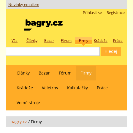
Novinky emailem
Přihlásit se
Registrace
Vše
Články
Bazar
Fórum
Firmy
Krádeže
Práce
Články
Bazar
Fórum
Firmy
Krádeže
Veletrhy
Kalkulačky
Práce
Volné stroje
bagry.cz
/
Firmy