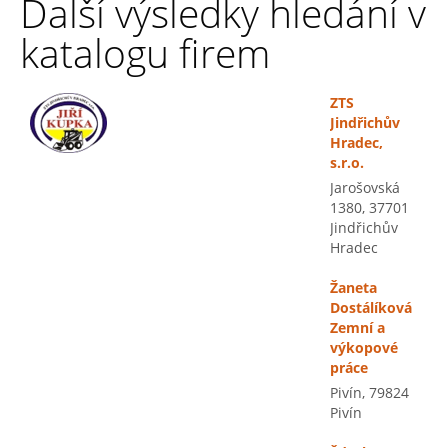
Další výsledky hledání v
katalogu firem
ZTS
Jindřichův
Hradec,
s.r.o.
Jarošovská
1380, 37701
Jindřichův
Hradec
Žaneta
Dostálíková
Zemní a
výkopové
práce
Pivín, 79824
Pivín